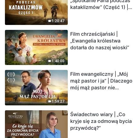
„Spotkanie Pana podczas
odliczanie. Czy znalazłeś
kataklizmów” (Część 1) |
już drogę ocalenia?
Nasz dom, Ziemia, stoi na
krawędzi, dokąd zmierza
1:20:47
los ludzkości?
Film chrześcijański |
„Ewangelia królestwa
dotarła do naszej wioski”
1:40:00
Film ewangeliczny | „Mój
mąż pastor i ja” | Dlaczego
mój mąż pastor nie
rozumie głosu Boga?
1:59:27
Świadectwo wiary | „Co
kryje się za odmową bycia
przywódcą?”