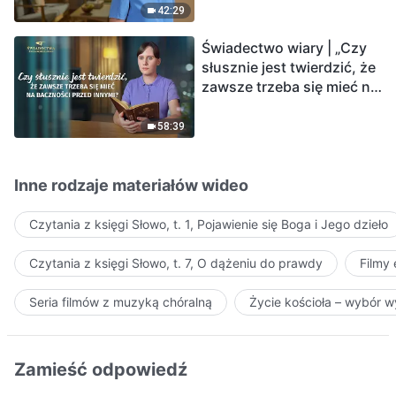
42:29
Świadectwo wiary | „Czy
słusznie jest twierdzić, że
zawsze trzeba się mieć na
baczności przed innymi?”
58:39
Inne rodzaje materiałów wideo
Czytania z księgi Słowo, t. 1, Pojawienie się Boga i Jego dzieło
Czytania z księgi Słowo, t. 7, O dążeniu do prawdy
Filmy
Seria filmów z muzyką chóralną
Życie kościoła – wybór 
Zamieść odpowiedź