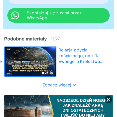
Skontaktuj się z nami przez
WhatsApp
Podobne materiały
27
/
27
Relacja z życia
kościelnego, odc. 1:
Ewangelia Królestwa
rozkwita: Kościół Boga
Wszechmogącego
25:36
rozprzestrzenił się w
ponad 120 krajach
Zobacz więcej