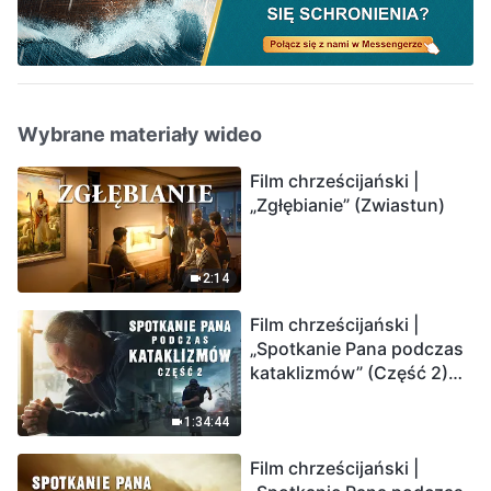
Wybrane materiały wideo
Film chrześcijański |
„Zgłębianie” (Zwiastun)
2:14
Film chrześcijański |
„Spotkanie Pana podczas
kataklizmów” (Część 2)
Ziemia wchodzi w
„masowe wymieranie”.
1:34:44
Katastrofy uderzają.
Film chrześcijański |
Ludzkość weszła w