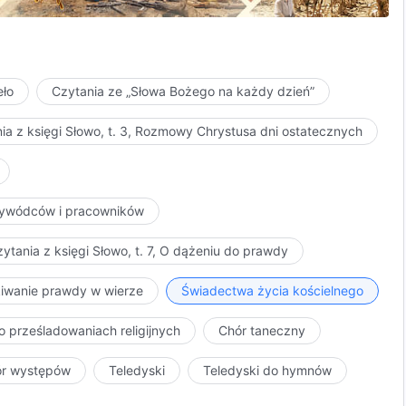
eło
Czytania ze „Słowa Bożego na każdy dzień”
ia z księgi Słowo, t. 3, Rozmowy Chrystusa dni ostatecznych
przywódców i pracowników
ytania z księgi Słowo, t. 7, O dążeniu do prawdy
kiwanie prawdy w wierze
Świadectwa życia kościelnego
o prześladowaniach religijnych
Chór taneczny
ór występów
Teledyski
Teledyski do hymnów