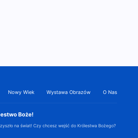
36:38
przez innych, to właściwa
postawa?”
Świadectwo wiary |
„Porzucenie zmartwień
związanych z chorobą”
39:15
Świadectwo wiary |
„Ucieczka z wiru sławy i
zysków”
46:26
Świadectwo wiary |
„Refleksje na temat
Nowy Wiek
Wystawa Obrazów
O Nas
wygodnictwa”
52:49
Świadectwo wiary | „Jak
lestwo Boże!
wyzbyłem się swojego
niepokoju związanego z
zyszło na świat! Czy chcesz wejść do Królestwa Bożego?
42:08
chorobą”