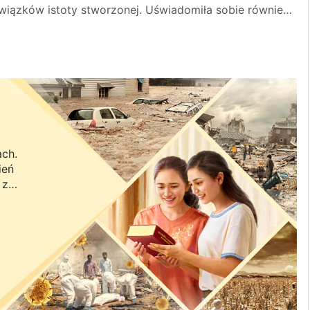
iązków istoty stworzonej. Uświadomiła sobie również,
ść prawdziwego szczęścia. Przyjrzyjmy się jej
ach.
ień
 z
a.