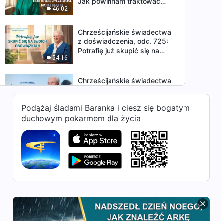
Jak powinnam traktować
46:02
życzliwość mojej matki
Chrześcijańskie świadectwa
z doświadczenia, odc. 725:
Potrafię już skupić się na
54:16
swoich obowiązkach
Chrześcijańskie świadectwa
z doświadczenia, odc. 724:
Gdy nadzieje, które
Podążaj śladami Baranka i ciesz się bogatym
43:51
pokładałam w moim synu,
duchowym pokarmem dla życia
legły w gruzach
Chrześcijańskie świadectwa
z doświadczenia, odc. 723:
Kiedy wydalono mojego wujka
44:17
Chrześcijańskie świadectwa
z doświadczenia, odc. 722:
Osoby w podeszłym wieku
46:23
powinny jeszcze gorliwiej
dążyć do prawdy