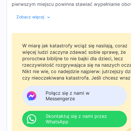
pierwszym miejscu powinna stawiać wypełnianie obow
że dążenie do idealnego małżeństwa nie może przynie
Zobacz więcej
doświadczeniom.
W miarę jak katastrofy wciąż się nasilają, coraz
więcej ludzi zaczyna zdawać sobie sprawę, że
proroctwa biblijne to nie bajki dla dzieci, lecz
rzeczywistość rozgrywająca się na naszych ocz
Nikt nie wie, co nadejdzie najpierw: jutrzejszy dz
czy nieoczekiwana katastrofa. Jeśli chcesz wraz
rodziną powitać powrót Pana i znaleźć
bezpieczeństwo pod Bożą ochroną, kliknij
Połącz się z nami w
WhatsAppa lub Messengera, aby dołączyć do
Messengerze
naszej grupy studyjnej. Nie odkładaj tego do jutr
Skontaktuj się z nami przez
WhatsApp