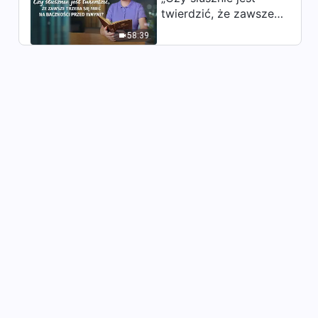
Świadectwo wiary |
twierdzić, że zawsze
„Zyskałam tak wiele,
trzeba się mieć na
doświadczając choroby”
58:39
baczności przed
1:05:04
innymi?”
Świadectwo wiary |
„Zdemaskowały mnie
prześladowania i
30:19
przeciwności”
Świadectwo wiary |
„Wyzbycie się próżności
przyniosło mi wyzwolenie”
33:52
Świadectwo wiary | „Nie będę
już narzekać na swój los”
39:17
Świadectwo wiary | „Czy
dokładanie starań, aby
załatwiać sprawy powierzone