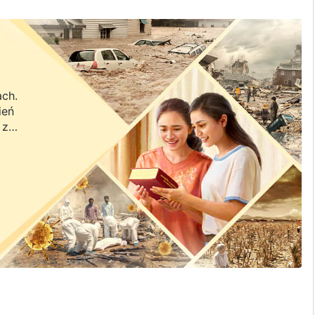
ach.
ień
 z
a.