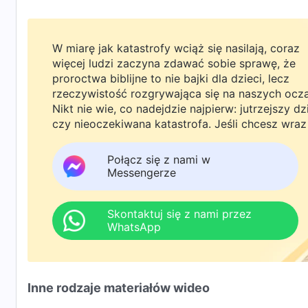
W miarę jak katastrofy wciąż się nasilają, coraz
więcej ludzi zaczyna zdawać sobie sprawę, że
proroctwa biblijne to nie bajki dla dzieci, lecz
rzeczywistość rozgrywająca się na naszych ocz
Nikt nie wie, co nadejdzie najpierw: jutrzejszy dz
czy nieoczekiwana katastrofa. Jeśli chcesz wraz
rodziną powitać powrót Pana i znaleźć
bezpieczeństwo pod Bożą ochroną, kliknij
Połącz się z nami w
WhatsAppa lub Messengera, aby dołączyć do
Messengerze
naszej grupy studyjnej. Nie odkładaj tego do jutr
Skontaktuj się z nami przez
WhatsApp
Inne rodzaje materiałów wideo