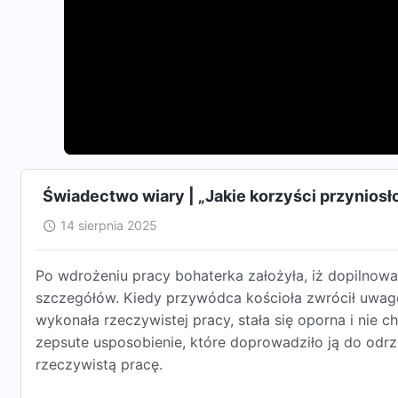
Świadectwo wiary | „Jakie korzyści przynios
14 sierpnia 2025
Po wdrożeniu pracy bohaterka założyła, iż dopilnowa
szczegółów. Kiedy przywódca kościoła zwrócił uwagę 
wykonała rzeczywistej pracy, stała się oporna i nie 
zepsute usposobienie, które doprowadziło ją do odr
rzeczywistą pracę.