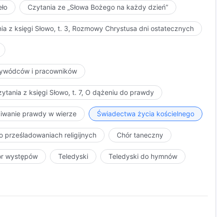
eło
Czytania ze „Słowa Bożego na każdy dzień”
ia z księgi Słowo, t. 3, Rozmowy Chrystusa dni ostatecznych
przywódców i pracowników
ytania z księgi Słowo, t. 7, O dążeniu do prawdy
kiwanie prawdy w wierze
Świadectwa życia kościelnego
o prześladowaniach religijnych
Chór taneczny
ór występów
Teledyski
Teledyski do hymnów