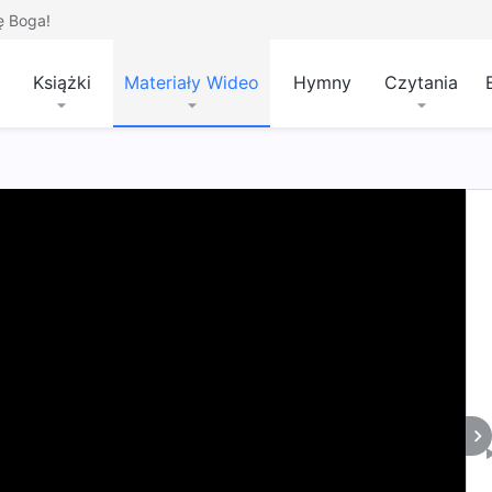
ę Boga!
Książki
Materiały Wideo
Hymny
Czytania