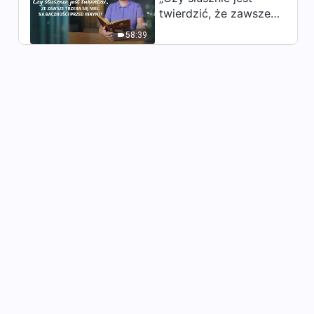
jaką wyciągnęłam z choroby”
twierdzić, że zawsze
trzeba się mieć na
42:12
58:39
baczności przed
innymi?”
Świadectwo wiary |
„Najmądrzejszy wybór,
jakiego kiedykolwiek
44:50
dokonałam”
Świadectwo wiary | „Bolesna
nauczka za popisy”
53:44
Świadectwo wiary | „Nauka
wyciągnięta z rozeznania się
co do złej osoby”
46:24
Świadectwo wiary |
„Odrzuciłam więzy sławy i
zysku”
48:35