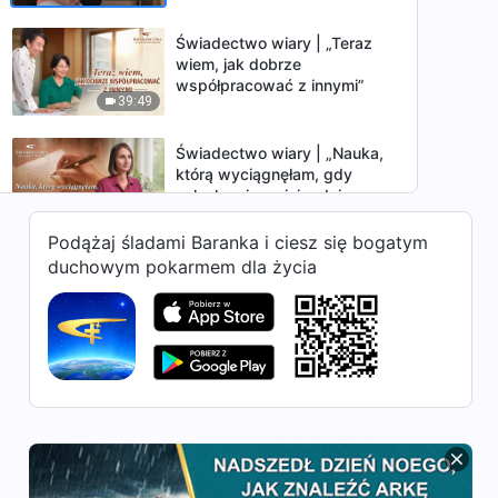
Świadectwo wiary | „Teraz
wiem, jak dobrze
współpracować z innymi”
39:49
Świadectwo wiary | „Nauka,
którą wyciągnęłam, gdy
członkowie mojej rodziny
54:26
zostali usunięci”
Podążaj śladami Baranka i ciesz się bogatym
Świadectwo wiary | „Co kryje
duchowym pokarmem dla życia
się za niechęcią do mówienia
prawdy”
37:52
Świadectwo wiary | „Aby żyć
godnie, żyj uczciwie”
28:43
Świadectwo wiary | „Co kryło