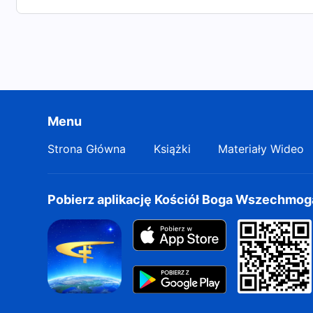
Menu
Strona Główna
Książki
Materiały Wideo
Pobierz aplikację Kościół Boga Wszechmo