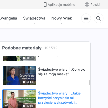
dąż do prawdy w podeszłym
Aplikacje mobilne
Polski
wieku”
36:44
Ewangelia
Świadectwa
Nowy Wiek
Świadectwo wiary |
„Postanowiła kroczyć ścieżką
wiary w Boga”
38:47
Świadectwo wiary | „Drobna
Podobne materiały
195
/
719
sprawa, która ujawniła moje
prawdziwe ja”
50:32
Świadectwo wiary | „Co kryło
się za moją maską”
33:14
Świadectwo wiary | „Jakie
korzyści przyniosło mi
przyjęcie wskazówek i
36:49
pomocy?”