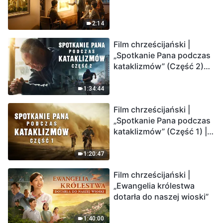
2:14
Film chrześcijański |
„Spotkanie Pana podczas
kataklizmów” (Część 2)
Ziemia wchodzi w
„masowe wymieranie”.
1:34:44
Katastrofy uderzają.
Film chrześcijański |
Ludzkość weszła w
„Spotkanie Pana podczas
odliczanie. Czy znalazłeś
kataklizmów” (Część 1) |
już drogę ocalenia?
Nasz dom, Ziemia, stoi na
krawędzi, dokąd zmierza
1:20:47
los ludzkości?
Film chrześcijański |
„Ewangelia królestwa
dotarła do naszej wioski”
1:40:00