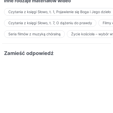
Inne rodzaje materiałów wideo
Czytania z księgi Słowo, t. 1, Pojawienie się Boga i Jego dzieło
Czytania z księgi Słowo, t. 7, O dążeniu do prawdy
Filmy
Seria filmów z muzyką chóralną
Życie kościoła – wybór 
Zamieść odpowiedź