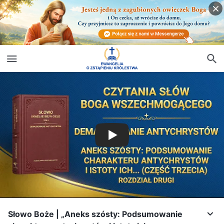
Słowo Boże | „Aneks szósty: Podsumowanie