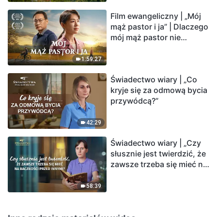
Film ewangeliczny | „Mój
mąż pastor i ja” | Dlaczego
mój mąż pastor nie
rozumie głosu Boga?
1:59:27
Świadectwo wiary | „Co
kryje się za odmową bycia
przywódcą?”
42:29
Świadectwo wiary | „Czy
słusznie jest twierdzić, że
zawsze trzeba się mieć na
baczności przed innymi?”
58:39