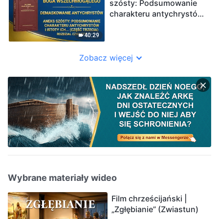
szósty: Podsumowanie
charakteru antychrystów
i istoty ich usposobienia
(Część trzecia)” (Rozdział
40:29
czwarty)
Zobacz więcej
Wybrane materiały wideo
Film chrześcijański |
„Zgłębianie” (Zwiastun)