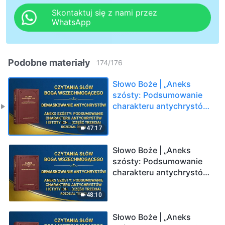
Skontaktuj się z nami przez
WhatsApp
Podobne materiały
174
/
176
Słowo Boże | „Aneks
szósty: Podsumowanie
charakteru antychrystów
i istoty ich usposobienia
(Część trzecia)” (Rozdział
47:17
drugi)
Słowo Boże | „Aneks
szósty: Podsumowanie
charakteru antychrystów
i istoty ich usposobienia
(Część trzecia)” (Rozdział
48:10
trzeci)
Słowo Boże | „Aneks