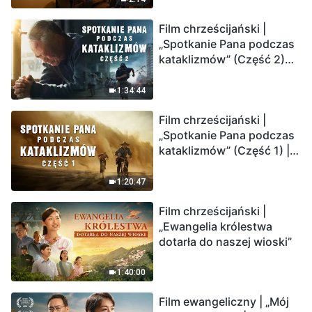
Film chrześcijański |
„Spotkanie Pana podczas
kataklizmów” (Część 2)
Ziemia wchodzi w
„masowe wymieranie”.
1:34:44
Katastrofy uderzają.
Film chrześcijański |
Ludzkość weszła w
„Spotkanie Pana podczas
odliczanie. Czy znalazłeś
kataklizmów” (Część 1) |
już drogę ocalenia?
Nasz dom, Ziemia, stoi na
krawędzi, dokąd zmierza
1:20:47
los ludzkości?
Film chrześcijański |
„Ewangelia królestwa
dotarła do naszej wioski”
1:40:00
Film ewangeliczny | „Mój