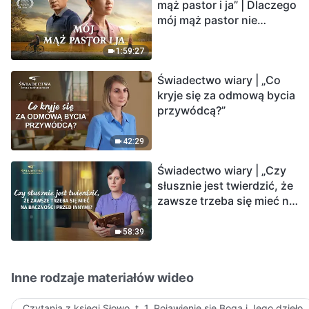
mąż pastor i ja” | Dlaczego
mój mąż pastor nie
rozumie głosu Boga?
1:59:27
Świadectwo wiary | „Co
kryje się za odmową bycia
przywódcą?”
42:29
Świadectwo wiary | „Czy
słusznie jest twierdzić, że
zawsze trzeba się mieć na
baczności przed innymi?”
58:39
Inne rodzaje materiałów wideo
Czytania z księgi Słowo, t. 1, Pojawienie się Boga i Jego dzieło