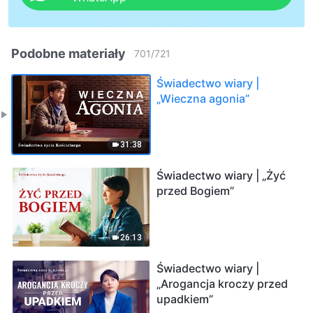
Podobne materiały
701
/
721
Świadectwo wiary |
„Wieczna agonia”
31:38
Świadectwo wiary | „Żyć
przed Bogiem”
26:13
Świadectwo wiary |
„Arogancja kroczy przed
upadkiem”