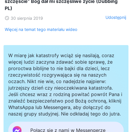
szczęście” Bóg dał mi szczęśliwe życie (Dubbing
PL)
Udostępnij
30 sierpnia 2019
Więcej na temat tego materiału wideo
W miarę jak katastrofy wciąż się nasilają, coraz
więcej ludzi zaczyna zdawać sobie sprawę, że
proroctwa biblijne to nie bajki dla dzieci, lecz
rzeczywistość rozgrywająca się na naszych
oczach. Nikt nie wie, co nadejdzie najpierw:
jutrzejszy dzień czy nieoczekiwana katastrofa.
Jeśli chcesz wraz z rodziną powitać powrót Pana i
znaleźć bezpieczeństwo pod Bożą ochroną, kliknij
WhatsAppa lub Messengera, aby dołączyć do
naszej grupy studyjnej. Nie odkładaj tego do jutra.
Połącz się z nami w Messengerze