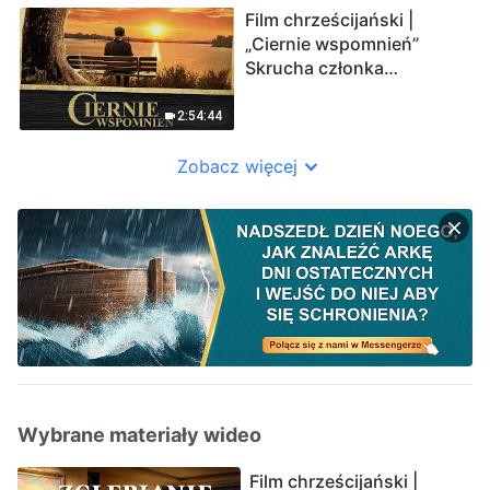
Film chrześcijański |
„Ciernie wspomnień”
Skrucha członka
starszyzny kościoła
(Dubbing PL)
2:54:44
Zobacz więcej
Wybrane materiały wideo
Film chrześcijański |