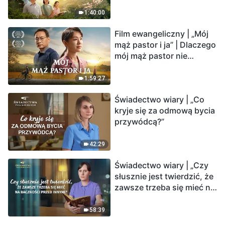
1:40:00
Film ewangeliczny | „Mój
mąż pastor i ja” | Dlaczego
mój mąż pastor nie
rozumie głosu Boga?
1:59:27
Świadectwo wiary | „Co
kryje się za odmową bycia
przywódcą?”
42:29
Świadectwo wiary | „Czy
słusznie jest twierdzić, że
zawsze trzeba się mieć na
baczności przed innymi?”
58:39