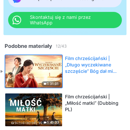
Skontaktuj się z nami przez
WhatsApp
Podobne materiały
12
/
43
Film chrześcijański |
„Długo wyczekiwane
szczęście” Bóg dał mi
szczęśliwe życie
(Dubbing PL)
1:31:01
Film chrześcijański |
„Miłość matki” (Dubbing
PL)
1:41:33