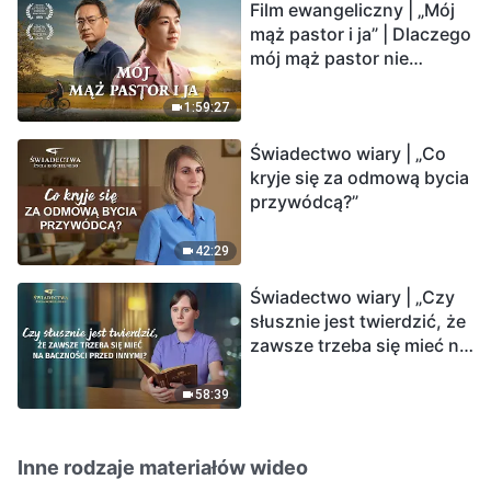
Film ewangeliczny | „Mój
mąż pastor i ja” | Dlaczego
mój mąż pastor nie
rozumie głosu Boga?
1:59:27
Świadectwo wiary | „Co
kryje się za odmową bycia
przywódcą?”
42:29
Świadectwo wiary | „Czy
słusznie jest twierdzić, że
zawsze trzeba się mieć na
baczności przed innymi?”
58:39
Inne rodzaje materiałów wideo