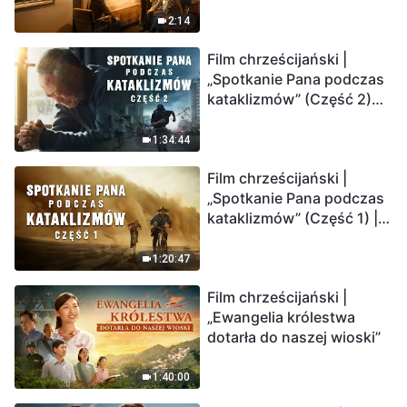
2:14
Film chrześcijański |
„Spotkanie Pana podczas
kataklizmów” (Część 2)
Ziemia wchodzi w
„masowe wymieranie”.
1:34:44
Katastrofy uderzają.
Film chrześcijański |
Ludzkość weszła w
„Spotkanie Pana podczas
odliczanie. Czy znalazłeś
kataklizmów” (Część 1) |
już drogę ocalenia?
Nasz dom, Ziemia, stoi na
krawędzi, dokąd zmierza
1:20:47
los ludzkości?
Film chrześcijański |
„Ewangelia królestwa
dotarła do naszej wioski”
1:40:00