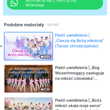
Skontaktuj się z nami przez
WhatsApp
Podobne materiały
94
/
160
Pieśń uwielbienia |
„Cieszę się Bożą miłością”
(Taniec chrześcijański)
4:03
Pieśń uwielbienia | „Bóg
Wszechmogący zasługuje
na miłość człowieka”
(Taniec chrześcijański)
3:36
Pieśń uwielbienia | „Boża
miłość okala moje serce”