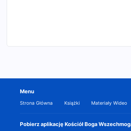
Istota Boga nie zmienia się,
i On nigdy nie mógłby być szatanem.
Lecz nie dowodzi to, iż Jego dzieło jest jak Jego isto
stała i niezmienna.
Jak wyjaśnić, że zawsze jest nowy, nigdy stary,
jeśli powie się, że Bóg jest niezmienny?
Bóg nigdy nie powtórzy swego dzieła;
Menu
Moje dzieło stale się zmienia
Strona Główna
Książki
Materiały Wideo
i Ja też nowe słowa mówię, nowe dzieło czynię co dz
To jest Moje dzieło,
Pobierz aplikację Kościół Boga Wszechmo
a kluczowe są słowa: „nowe” i „wspaniałe”.