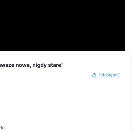
 zawsze nowe, nigdy stare”
Udostępnij
le.