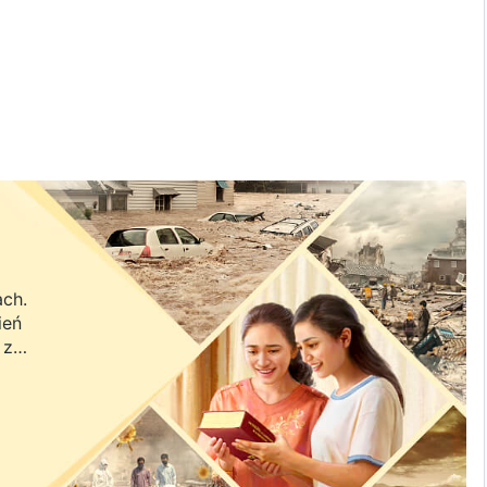
ień.
ach.
ień
 z
a.