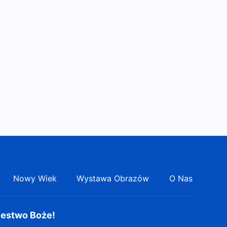
Piosenka chrześcijańska |
„Pogańskie narody będą
sławić imię Boga”
7:13
Pieśń chrześcijańska |
„Powinieneś znać Boga
poprzez Jego dzieło”
5:00
Piosenka chrześcijańska |
„Bóg naprawi
niesprawiedliwość ludzkiego
5:58
świata”
Piosenka chrześcijańska |
„Tylko Bóg Wszechmogący
Nowy Wiek
Wystawa Obrazów
O Nas
może zbawić człowieka”
7:13
lestwo Boże!
Pieśń chrześcijańska |
„Wcielony Syn Człowieczy