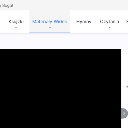
ę Boga!
Książki
Materiały Wideo
Hymny
Czytania