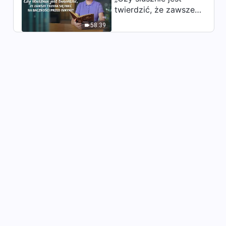
stworzenia człowieka”
twierdzić, że zawsze
5:57
trzeba się mieć na
58:39
baczności przed
Muzyka chrześcijańska z
innymi?”
tekstem | „Cel Bożego
wcielenia w dniach
7:00
ostatecznych”
Piosenki religijne – Zbiór
pieśni
1:08:20
Piosenka chrześcijańska |
„Boża mądrość uwidacznia
się poprzez spiski szatana”
3:37
Pieśń chrześcijańska |
„Chrystus wyraża to, czym
jest Duch”
4:39