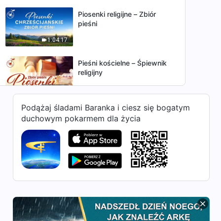
Piosenki religijne – Zbiór
pieśni
1:04:17
Pieśni kościelne – Śpiewnik
religijny
1:09:12
Podążaj śladami Baranka i ciesz się bogatym
Pieśń chrześcijańska |
duchowym pokarmem dla życia
„Ludzie po prostu nie oddali
Bogu swoich serc”
5:05
Piosenka chrześcijańska |
„Bóg decyduje o końcu ludzi
według ich istoty”
6:23
Muzyka chrześcijańska z
tekstem | „Inny wiek, inne