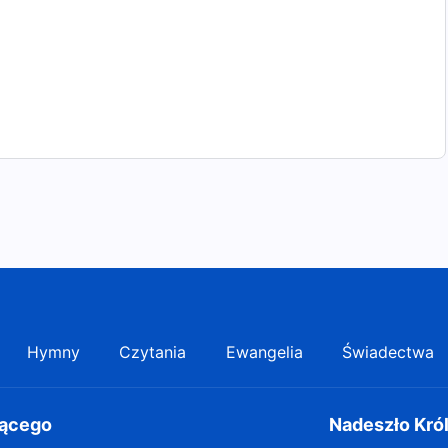
ta,
Hymny
Czytania
Ewangelia
Świadectwa
ień.
gącego
Nadeszło Kró