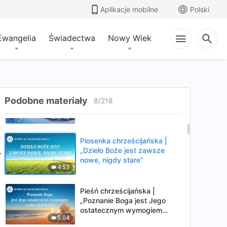
ostatecznych, poniosą
Aplikacje mobilne
Polski
3:20
wieczną karę”
Ewangelia
Świadectwa
Nowy Wiek
Piosenka chrześcijańska |
„Wymogi niezbędne, by
zostać doskonalonym”
5:48
Piosenka chrześcijańska |
Podobne materiały
„Przyjmij sąd Chrystusa dni
8
/
218
ostatecznych, aby zostać
5:43
oczyszczonym”
Piosenka chrześcijańska |
„Dzieło Boże jest zawsze
nowe, nigdy stare”
4:53
Pieśń chrześcijańska |
„Poznanie Boga jest Jego
ostatecznym wymogiem
5:04
wobec ludzkości”