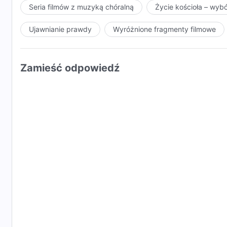
Seria filmów z muzyką chóralną
Życie kościoła – wyb
Dwukrotnie do krzyża przybity?
Ujawnianie prawdy
Wyróżnione fragmenty filmowe
Tak pojmować to mógłby tylko człowiek niedorzeczn
człowiek niedorzeczny.
Zamieść odpowiedź
Bóg nigdy nie powtórzy swego dzieła;
Moje dzieło stale się zmienia
i Ja też nowe słowa mówię, nowe dzieło czynię co dz
To jest Moje dzieło,
a kluczowe są słowa: „nowe” i „wspaniałe”.
Ⅳ
„Bóg jest niezmienny, zawsze pozostanie Bogiem”;
powiedzenie to jest wielce prawdziwe.