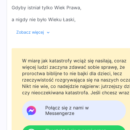
Gdyby istniał tylko Wiek Prawa,
a nigdy nie było Wieku Łaski,
Jezus nie mógłby zostać ukrzyżowany,
Zobacz więcej
Jezus nie mógłby odkupić rodzaju ludzkiego.
Bóg nigdy nie powtórzy swego dzieła;
W miarę jak katastrofy wciąż się nasilają, coraz
Moje dzieło stale się zmienia
więcej ludzi zaczyna zdawać sobie sprawę, że
proroctwa biblijne to nie bajki dla dzieci, lecz
i Ja też nowe słowa mówię, nowe dzieło czynię co dz
rzeczywistość rozgrywająca się na naszych ocz
Nikt nie wie, co nadejdzie najpierw: jutrzejszy dz
To jest Moje dzieło,
czy nieoczekiwana katastrofa. Jeśli chcesz wraz
rodziną powitać powrót Pana i znaleźć
a kluczowe są słowa: „nowe” i „wspaniałe”.
bezpieczeństwo pod Bożą ochroną, kliknij
Połącz się z nami w
WhatsAppa lub Messengera, aby dołączyć do
Messengerze
Ⅱ
naszej grupy studyjnej. Nie odkładaj tego do jutr
Gdyby istniał tylko Wiek Prawa,