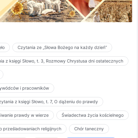
e wszechświecie?
eło
Czytania ze „Słowa Bożego na każdy dzień”
ia z księgi Słowo, t. 3, Rozmowy Chrystusa dni ostatecznych
przywódców i pracowników
ść tysięcy lat;
ytania z księgi Słowo, t. 7, O dążeniu do prawdy
kiwanie prawdy w wierze
Świadectwa życia kościelnego
o prześladowaniach religijnych
Chór taneczny