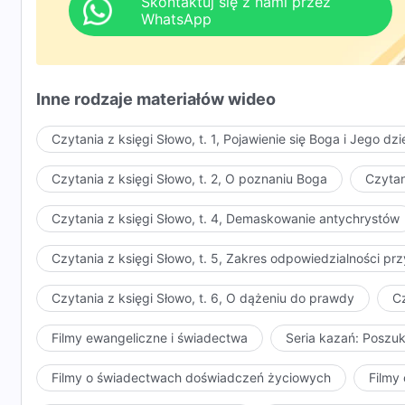
Skontaktuj się z nami przez
WhatsApp
czy człowiek rozwijałby się aż do dziś?
Historia nie ustaje; idzie naprzód.
Inne rodzaje materiałów wideo
Czyż nie jest to naturalne prawo Bożego dzieła?
Czy to nie pokazuje, jak On zarządza człowiekiem w
Czytania z księgi Słowo, t. 1, Pojawienie się Boga i Jego dzi
Zaprawdę, wola Boża ciągle się zmienia;
Czytania z księgi Słowo, t. 2, O poznaniu Boga
Czytan
historia idzie naprzód, tak jak i Boże dzieło.
Czytania z księgi Słowo, t. 4, Demaskowanie antychrystów
Ⅲ
Czytania z księgi Słowo, t. 5, Zakres odpowiedzialności 
On nie będzie prowadził tego samego dzieła przez sze
Czytania z księgi Słowo, t. 6, O dążeniu do prawdy
Cz
Jego dzieło zawsze nowe jest, nigdy nie jest stare.
Filmy ewangeliczne i świadectwa
Seria kazań: Poszu
Raz do krzyża przybity,
Filmy o świadectwach doświadczeń życiowych
Filmy 
czy mógłby dzieło swe na wieki wieków prowadzić?