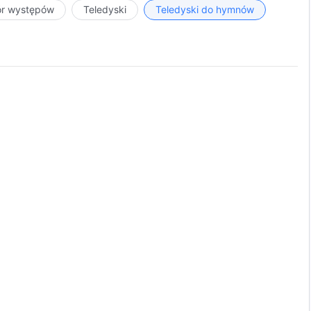
ór występów
Teledyski
Teledyski do hymnów
y,
ień.