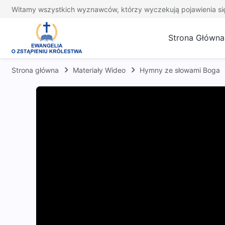
Witamy wszystkich wyznawców, którzy wyczekują pojawienia si
Strona Główna
Strona główna
Materiały Wideo
Hymny ze słowami Boga