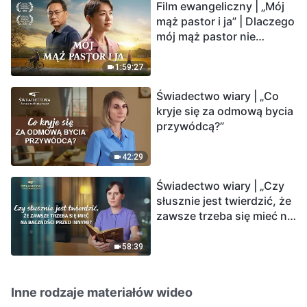
Film ewangeliczny | „Mój
mąż pastor i ja” | Dlaczego
mój mąż pastor nie
rozumie głosu Boga?
1:59:27
Świadectwo wiary | „Co
kryje się za odmową bycia
przywódcą?”
42:29
Świadectwo wiary | „Czy
słusznie jest twierdzić, że
zawsze trzeba się mieć na
baczności przed innymi?”
58:39
Inne rodzaje materiałów wideo