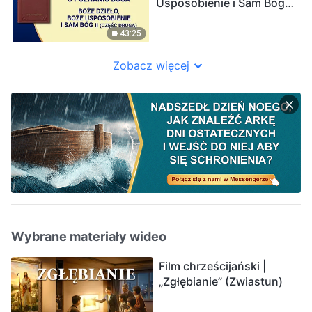
Usposobienie i Sam Bóg
II” (Część druga)
43:25
Zobacz więcej
Wybrane materiały wideo
Film chrześcijański |
„Zgłębianie” (Zwiastun)