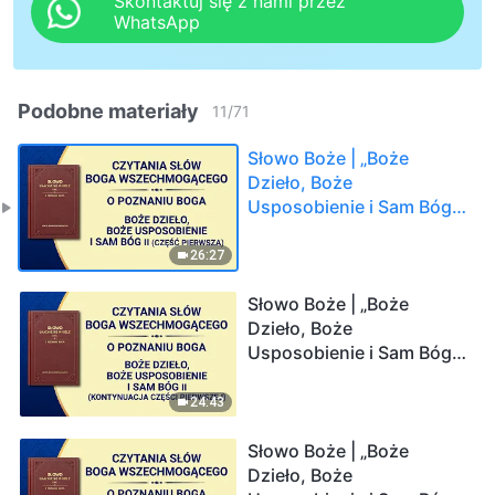
Skontaktuj się z nami przez
WhatsApp
Podobne materiały
11
/
71
Słowo Boże | „Boże
Dzieło, Boże
Usposobienie i Sam Bóg
II” (Część pierwsza)
26:27
Słowo Boże | „Boże
Dzieło, Boże
Usposobienie i Sam Bóg
II” (Kontynuacja części
pierwszej)
24:43
Słowo Boże | „Boże
Dzieło, Boże