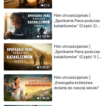
2:14
Film chrześcijański |
„Spotkanie Pana podczas
kataklizmów” (Część 2)
Ziemia wchodzi w
„masowe wymieranie”.
1:34:44
Katastrofy uderzają.
Film chrześcijański |
Ludzkość weszła w
„Spotkanie Pana podczas
odliczanie. Czy znalazłeś
kataklizmów” (Część 1) |
już drogę ocalenia?
Nasz dom, Ziemia, stoi na
krawędzi, dokąd zmierza
1:20:47
los ludzkości?
Film chrześcijański |
„Ewangelia królestwa
dotarła do naszej wioski”
1:40:00