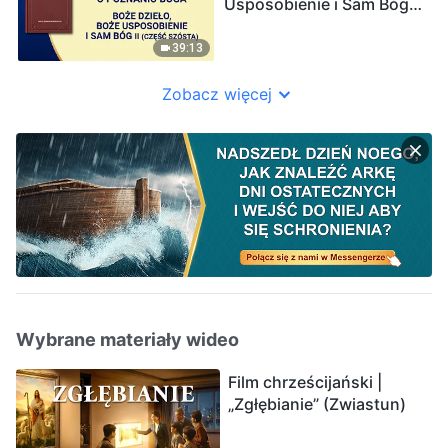
Usposobienie i Sam Bóg
II” (Część szósta)
39:13
Zobacz więcej
Wybrane materiały wideo
Film chrześcijański |
„Zgłębianie” (Zwiastun)