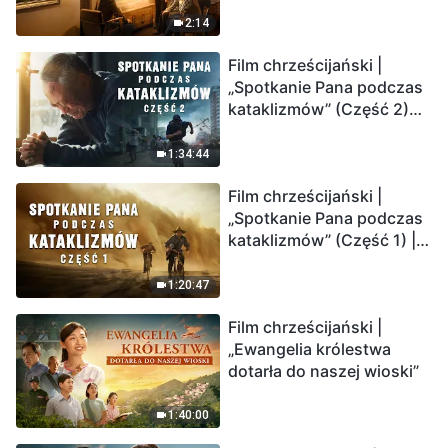
2:14
Film chrześcijański |
„Spotkanie Pana podczas
kataklizmów” (Część 2)
Ziemia wchodzi w
„masowe wymieranie”.
1:34:44
Katastrofy uderzają.
Film chrześcijański |
Ludzkość weszła w
„Spotkanie Pana podczas
odliczanie. Czy znalazłeś
kataklizmów” (Część 1) |
już drogę ocalenia?
Nasz dom, Ziemia, stoi na
krawędzi, dokąd zmierza
1:20:47
los ludzkości?
Film chrześcijański |
„Ewangelia królestwa
dotarła do naszej wioski”
1:40:00