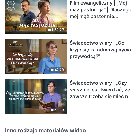
Film ewangeliczny | „Mój
mąż pastor i ja” | Dlaczego
mój mąż pastor nie
rozumie głosu Boga?
1:59:27
Świadectwo wiary | „Co
kryje się za odmową bycia
przywódcą?”
42:29
Świadectwo wiary | „Czy
słusznie jest twierdzić, że
zawsze trzeba się mieć na
baczności przed innymi?”
58:39
Inne rodzaje materiałów wideo