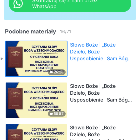
Skontaktuj się z nami przez
WhatsApp
Podobne materiały
16
/
71
Słowo Boże | „Boże
Dzieło, Boże
Usposobienie i Sam Bóg
II” (Kontynuacja części
czwartej)
26:26
Słowo Boże | „Boże
Dzieło, Boże
Usposobienie i Sam Bóg
II” (Część piąta)
50:57
Słowo Boże | „Boże
Dzieło, Boże