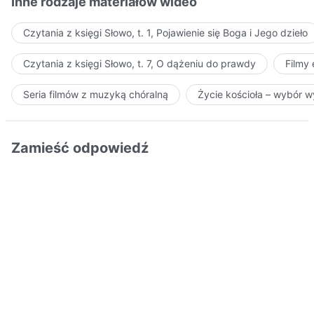
Inne rodzaje materiałów wideo
Czytania z księgi Słowo, t. 1, Pojawienie się Boga i Jego dzieło
Czytania z księgi Słowo, t. 7, O dążeniu do prawdy
Filmy
Seria filmów z muzyką chóralną
Życie kościoła – wybór 
Zamieść odpowiedź