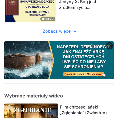
Jedyny X: Bóg jest
źródłem życia
wszechrzeczy (IV)”
(Część czwarta)
34:22
Zobacz więcej
Wybrane materiały wideo
Film chrześcijański |
„Zgłębianie” (Zwiastun)