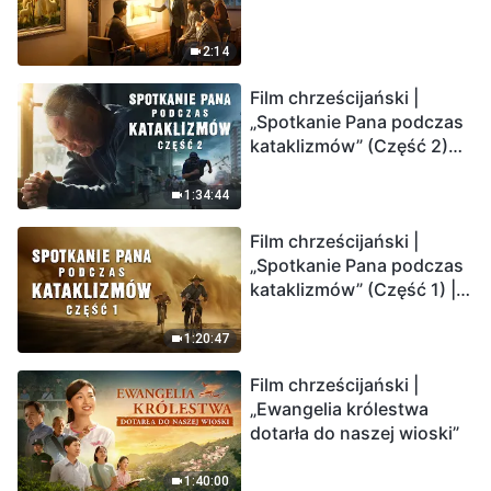
2:14
Film chrześcijański |
„Spotkanie Pana podczas
kataklizmów” (Część 2)
Ziemia wchodzi w
„masowe wymieranie”.
1:34:44
Katastrofy uderzają.
Film chrześcijański |
Ludzkość weszła w
„Spotkanie Pana podczas
odliczanie. Czy znalazłeś
kataklizmów” (Część 1) |
już drogę ocalenia?
Nasz dom, Ziemia, stoi na
krawędzi, dokąd zmierza
1:20:47
los ludzkości?
Film chrześcijański |
„Ewangelia królestwa
dotarła do naszej wioski”
1:40:00