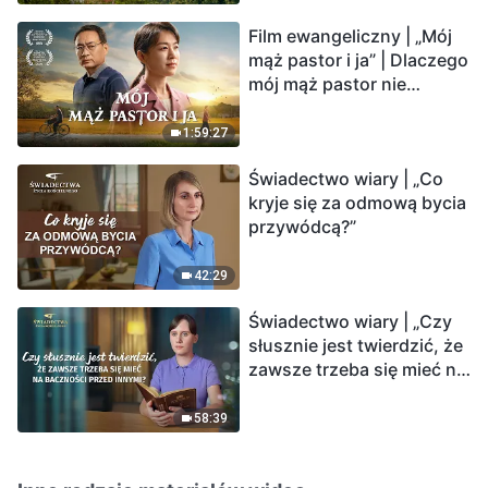
Film ewangeliczny | „Mój
mąż pastor i ja” | Dlaczego
mój mąż pastor nie
rozumie głosu Boga?
1:59:27
Świadectwo wiary | „Co
kryje się za odmową bycia
przywódcą?”
42:29
Świadectwo wiary | „Czy
słusznie jest twierdzić, że
zawsze trzeba się mieć na
baczności przed innymi?”
58:39