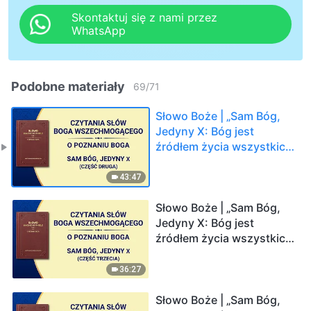
Skontaktuj się z nami przez
WhatsApp
Podobne materiały
69
/
71
Słowo Boże | „Sam Bóg,
Jedyny X: Bóg jest
źródłem życia wszystkich
rzeczy (IV)” (Część
druga)
43:47
Słowo Boże | „Sam Bóg,
Jedyny X: Bóg jest
źródłem życia wszystkich
rzeczy (IV)” (Część
trzecia)
36:27
Słowo Boże | „Sam Bóg,