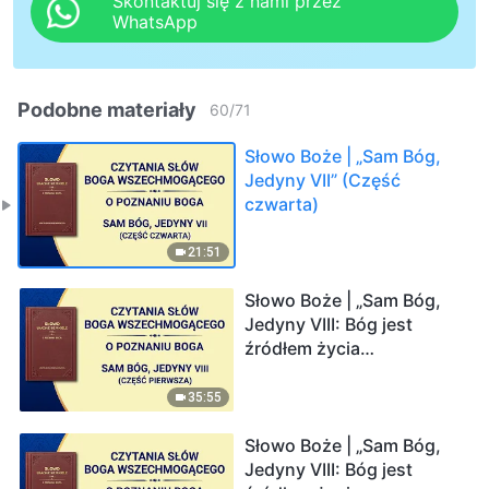
Skontaktuj się z nami przez
WhatsApp
Podobne materiały
60
/
71
Słowo Boże | „Sam Bóg,
Jedyny VII” (Część
czwarta)
21:51
Słowo Boże | „Sam Bóg,
Jedyny VIII: Bóg jest
źródłem życia
wszechrzeczy (II)” (Część
pierwsza)
35:55
Słowo Boże | „Sam Bóg,
Jedyny VIII: Bóg jest