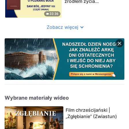
źródłem życia
wszechrzeczy (II)” (Część
druga)
33:36
Zobacz więcej
Wybrane materiały wideo
Film chrześcijański |
„Zgłębianie” (Zwiastun)