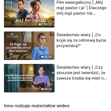
Film ewangeliczny | „Mój
mąż pastor i ja” | Dlaczego
mój mąż pastor nie
rozumie głosu Boga?
1:59:27
Świadectwo wiary | „Co
kryje się za odmową bycia
przywódcą?”
42:29
Świadectwo wiary | „Czy
słusznie jest twierdzić, że
zawsze trzeba się mieć na
baczności przed innymi?”
58:39
Inne rodzaje materiałów wideo