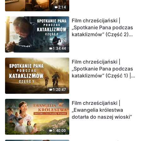
2:14
Film chrześcijański |
„Spotkanie Pana podczas
kataklizmów” (Część 2)
Ziemia wchodzi w
„masowe wymieranie”.
1:34:44
Katastrofy uderzają.
Film chrześcijański |
Ludzkość weszła w
„Spotkanie Pana podczas
odliczanie. Czy znalazłeś
kataklizmów” (Część 1) |
już drogę ocalenia?
Nasz dom, Ziemia, stoi na
krawędzi, dokąd zmierza
1:20:47
los ludzkości?
Film chrześcijański |
„Ewangelia królestwa
dotarła do naszej wioski”
1:40:00