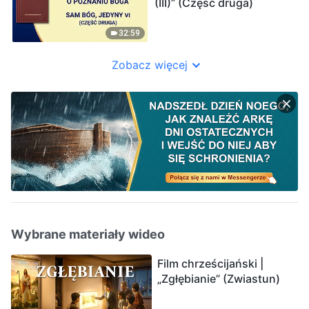
(III)” (Część druga)
32:59
Zobacz więcej
Wybrane materiały wideo
Film chrześcijański |
„Zgłębianie” (Zwiastun)