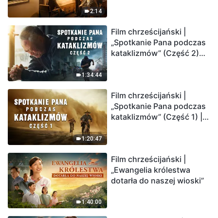
2:14
Film chrześcijański |
„Spotkanie Pana podczas
kataklizmów” (Część 2)
Ziemia wchodzi w
„masowe wymieranie”.
1:34:44
Katastrofy uderzają.
Film chrześcijański |
Ludzkość weszła w
„Spotkanie Pana podczas
odliczanie. Czy znalazłeś
kataklizmów” (Część 1) |
już drogę ocalenia?
Nasz dom, Ziemia, stoi na
krawędzi, dokąd zmierza
1:20:47
los ludzkości?
Film chrześcijański |
„Ewangelia królestwa
dotarła do naszej wioski”
1:40:00