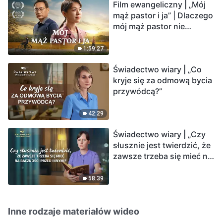
Film ewangeliczny | „Mój
mąż pastor i ja” | Dlaczego
mój mąż pastor nie
rozumie głosu Boga?
1:59:27
Świadectwo wiary | „Co
kryje się za odmową bycia
przywódcą?”
42:29
Świadectwo wiary | „Czy
słusznie jest twierdzić, że
zawsze trzeba się mieć na
baczności przed innymi?”
58:39
Inne rodzaje materiałów wideo