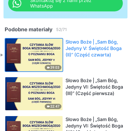
Skontaktuj się z nami przez
WhatsApp
Podobne materiały
52
/
71
Słowo Boże | „Sam Bóg,
Jedyny V: Świętość Boga
(II)” (Część czwarta)
39:03
Słowo Boże | „Sam Bóg,
Jedyny VI: Świętość Boga
(III)” (Część pierwsza)
22:47
Słowo Boże | „Sam Bóg,
Jedyny VI: Świętość Boga