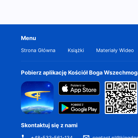
Menu
Strona Główna
Książki
Materiały Wideo
Pobierz aplikację Kościół Boga Wszechmo
Skontaktuj się z nami
+48-533-561-134
contact.pl@kingdo