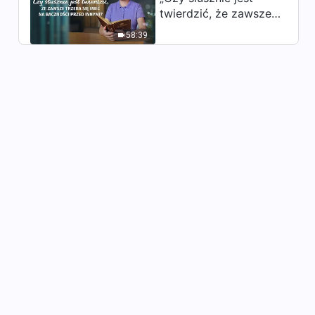
Jedyny VIII: Bóg jest źródłem
twierdzić, że zawsze
życia wszechrzeczy (II)”
trzeba się mieć na
35:55
(Część pierwsza)
58:39
baczności przed
innymi?”
Słowo Boże | „Sam Bóg,
Jedyny VIII: Bóg jest źródłem
życia wszechrzeczy (II)”
33:36
(Część druga)
Słowo Boże | „Sam Bóg,
Jedyny VIII: Bóg jest źródłem
życia wszechrzeczy (II)”
32:07
(Część trzecia)
Słowo Boże | „Sam Bóg,
Jedyny VIII: Bóg jest źródłem
życia wszechrzeczy (II)”
25:13
(Część czwarta)
Słowo Boże | „Sam Bóg,
Jedyny IX: Bóg jest źródłem
życia wszechrzeczy (III)”
35:08