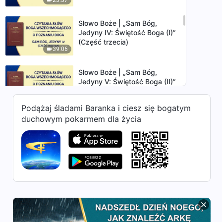
Słowo Boże | „Sam Bóg,
Jedyny IV: Świętość Boga (I)”
(Część trzecia)
39:06
Słowo Boże | „Sam Bóg,
Jedyny V: Świętość Boga (II)”
(Część pierwsza)
28:03
Podążaj śladami Baranka i ciesz się bogatym
duchowym pokarmem dla życia
Słowo Boże | „Sam Bóg,
Jedyny V: Świętość Boga (II)”
(Część druga)
36:52
Słowo Boże | „Sam Bóg,
Jedyny V: Świętość Boga (II)”
(Część trzecia)
45:26
Słowo Boże | „Sam Bóg,