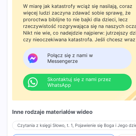
W miarę jak katastrofy wciąż się nasilają, coraz
więcej ludzi zaczyna zdawać sobie sprawę, że
proroctwa biblijne to nie bajki dla dzieci, lecz
rzeczywistość rozgrywająca się na naszych ocz
Nikt nie wie, co nadejdzie najpierw: jutrzejszy dz
czy nieoczekiwana katastrofa. Jeśli chcesz wraz
rodziną powitać powrót Pana i znaleźć
bezpieczeństwo pod Bożą ochroną, kliknij
Połącz się z nami w
WhatsAppa lub Messengera, aby dołączyć do
Messengerze
naszej grupy studyjnej. Nie odkładaj tego do jutr
Skontaktuj się z nami przez
WhatsApp
Inne rodzaje materiałów wideo
Czytania z księgi Słowo, t. 1, Pojawienie się Boga i Jego dzi