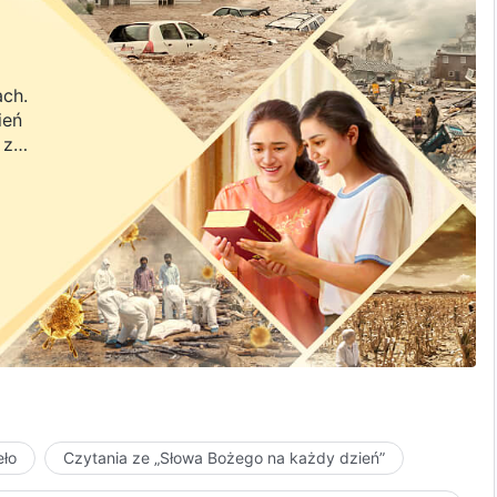
ach.
ień
 z
a.
eło
Czytania ze „Słowa Bożego na każdy dzień”