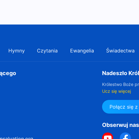
Hymny
Czytania
Ewangelia
Świadectwa
gącego
Nadeszło Kró
Królestwo Boże pr
Ucz się więcej
Połącz się 
Obserwuj na
msalvation.org