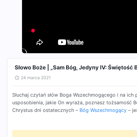
Słowo Boże | „Sam Bóg, Jedyny IV: Świętość B
24 marca 2021
Słuchaj czytań słów Boga Wszechmogącego i na ich p
usposobienia, jakie On wyraża, poznasz tożsamość Bo
Chrystus dni ostatecznych –
Bóg Wszechmogący
– je