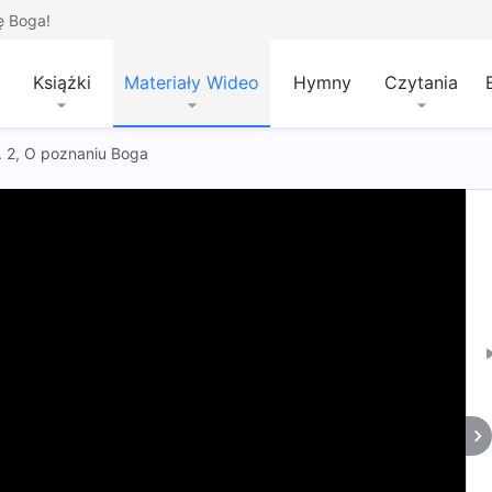
ę Boga!
Książki
Materiały Wideo
Hymny
Czytania
t. 2, O poznaniu Boga