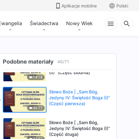
Jedyny III: Autorytet Boga
Aplikacje mobilne
Polski
(II)” (Część piąta)
22:40
Ewangelia
Świadectwa
Nowy Wiek
Słowo Boże | „Sam Bóg,
Jedyny III: Autorytet Boga
(II)” (Część szósta)
25:17
Słowo Boże | „Sam Bóg,
Podobne materiały
46
/
71
Jedyny III: Autorytet Boga
(II)” (Część siódma)
14:18
Słowo Boże | „Sam Bóg,
Jedyny IV: Świętość Boga (I)”
(Część pierwsza)
30:17
Słowo Boże | „Sam Bóg,
Jedyny IV: Świętość Boga (I)”
(Część druga)
23:57