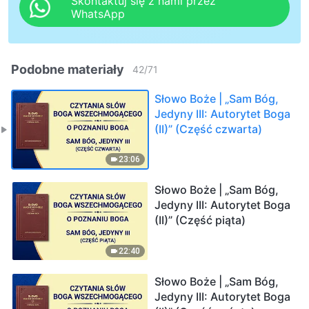
Skontaktuj się z nami przez
WhatsApp
Podobne materiały
42
/
71
Słowo Boże | „Sam Bóg,
Jedyny III: Autorytet Boga
(II)” (Część czwarta)
23:06
Słowo Boże | „Sam Bóg,
Jedyny III: Autorytet Boga
(II)” (Część piąta)
22:40
Słowo Boże | „Sam Bóg,
Jedyny III: Autorytet Boga