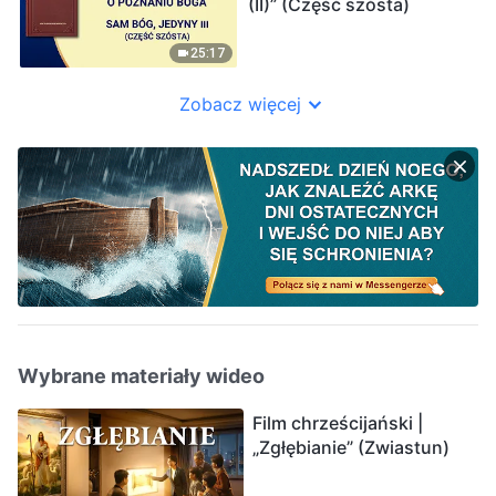
(II)” (Część szósta)
25:17
Zobacz więcej
Wybrane materiały wideo
Film chrześcijański |
„Zgłębianie” (Zwiastun)