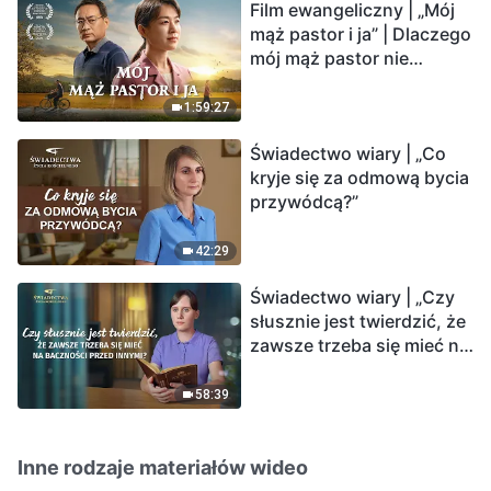
Film ewangeliczny | „Mój
mąż pastor i ja” | Dlaczego
mój mąż pastor nie
rozumie głosu Boga?
1:59:27
Świadectwo wiary | „Co
kryje się za odmową bycia
przywódcą?”
42:29
Świadectwo wiary | „Czy
słusznie jest twierdzić, że
zawsze trzeba się mieć na
baczności przed innymi?”
58:39
Inne rodzaje materiałów wideo