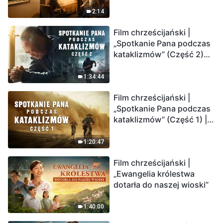
2:14
Film chrześcijański |
„Spotkanie Pana podczas
kataklizmów” (Część 2)
Ziemia wchodzi w
„masowe wymieranie”.
1:34:44
Katastrofy uderzają.
Film chrześcijański |
Ludzkość weszła w
„Spotkanie Pana podczas
odliczanie. Czy znalazłeś
kataklizmów” (Część 1) |
już drogę ocalenia?
Nasz dom, Ziemia, stoi na
krawędzi, dokąd zmierza
1:20:47
los ludzkości?
Film chrześcijański |
„Ewangelia królestwa
dotarła do naszej wioski”
1:40:00