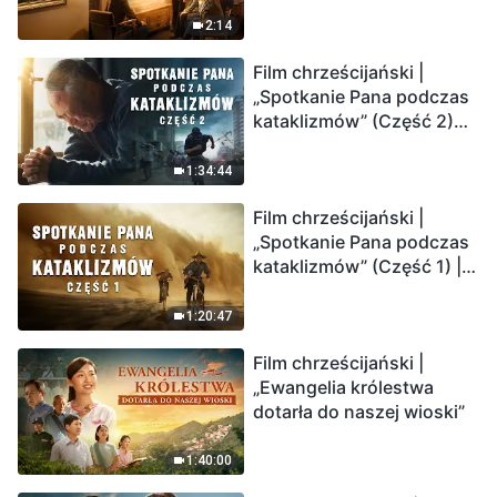
2:14
Film chrześcijański |
„Spotkanie Pana podczas
kataklizmów” (Część 2)
Ziemia wchodzi w
„masowe wymieranie”.
1:34:44
Katastrofy uderzają.
Film chrześcijański |
Ludzkość weszła w
„Spotkanie Pana podczas
odliczanie. Czy znalazłeś
kataklizmów” (Część 1) |
już drogę ocalenia?
Nasz dom, Ziemia, stoi na
krawędzi, dokąd zmierza
1:20:47
los ludzkości?
Film chrześcijański |
„Ewangelia królestwa
dotarła do naszej wioski”
1:40:00