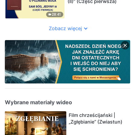
(II)” (Część pierwsza)
28:41
Zobacz więcej
Wybrane materiały wideo
Film chrześcijański |
„Zgłębianie” (Zwiastun)