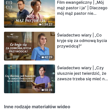
Film ewangeliczny | „Mój
mąż pastor i ja” | Dlaczego
mój mąż pastor nie
rozumie głosu Boga?
1:59:27
Świadectwo wiary | „Co
kryje się za odmową bycia
przywódcą?”
42:29
Świadectwo wiary | „Czy
słusznie jest twierdzić, że
zawsze trzeba się mieć na
baczności przed innymi?”
58:39
Inne rodzaje materiałów wideo