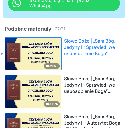
Skontaktuj się z nami przez
WhatsApp
Podobne materiały
37
/
71
Słowo Boże | „Sam Bóg,
Jedyny II: Sprawiedliwe
usposobienie Boga”
(Część czwarta)
39:51
Słowo Boże | „Sam Bóg,
Jedyny II: Sprawiedliwe
usposobienie Boga”
(Część piąta)
37:26
Słowo Boże | „Sam Bóg,
Jedyny III: Autorytet Boga