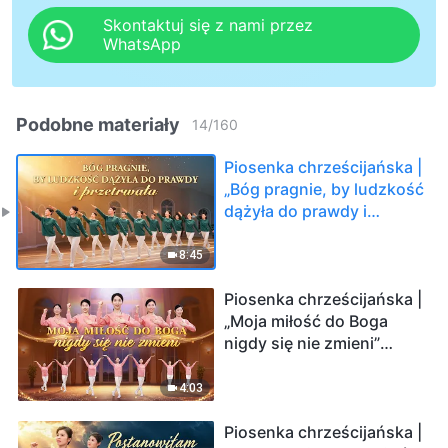
Skontaktuj się z nami przez
WhatsApp
Podobne materiały
14
/
160
Piosenka chrześcijańska |
„Bóg pragnie, by ludzkość
dążyła do prawdy i
przetrwała” (Taniec
chrześcijański)
8:45
Piosenka chrześcijańska |
„Moja miłość do Boga
nigdy się nie zmieni”
(Taniec chrześcijański)
4:03
Piosenka chrześcijańska |