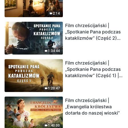
2:14
Film chrześcijański |
„Spotkanie Pana podczas
kataklizmów” (Część 2)
Ziemia wchodzi w
„masowe wymieranie”.
1:34:44
Katastrofy uderzają.
Film chrześcijański |
Ludzkość weszła w
„Spotkanie Pana podczas
odliczanie. Czy znalazłeś
kataklizmów” (Część 1) |
już drogę ocalenia?
Nasz dom, Ziemia, stoi na
krawędzi, dokąd zmierza
1:20:47
los ludzkości?
Film chrześcijański |
„Ewangelia królestwa
dotarła do naszej wioski”
1:40:00