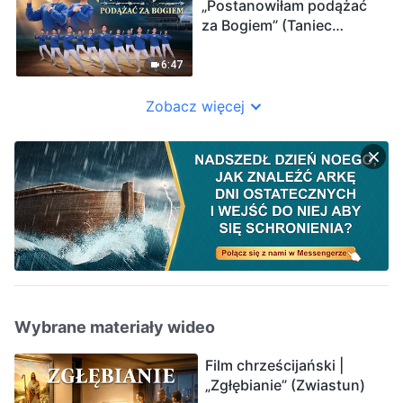
„Postanowiłam podążać
za Bogiem” (Taniec
chrześcijański)
6:47
Zobacz więcej
Wybrane materiały wideo
Film chrześcijański |
„Zgłębianie” (Zwiastun)