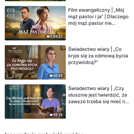
Film ewangeliczny | „Mój
mąż pastor i ja” | Dlaczego
mój mąż pastor nie
rozumie głosu Boga?
1:59:27
Świadectwo wiary | „Co
kryje się za odmową bycia
przywódcą?”
42:29
Świadectwo wiary | „Czy
słusznie jest twierdzić, że
zawsze trzeba się mieć na
baczności przed innymi?”
58:39