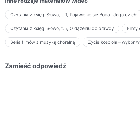
Inne rodzaje materiałów wideo
Czytania z księgi Słowo, t. 1, Pojawienie się Boga i Jego dzieło
Czytania z księgi Słowo, t. 7, O dążeniu do prawdy
Filmy
Seria filmów z muzyką chóralną
Życie kościoła – wybór 
Zamieść odpowiedź