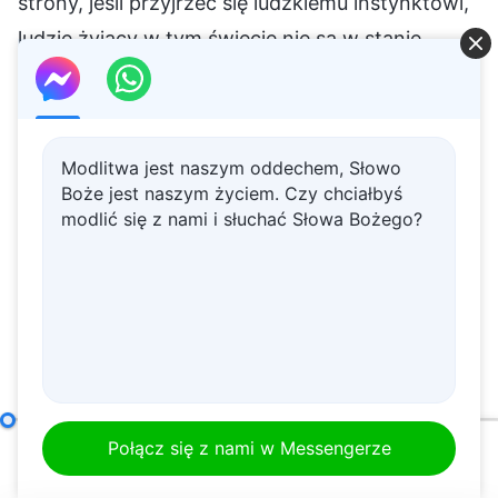
Modlitwa jest naszym oddechem, Słowo
Boże jest naszym życiem. Czy chciałbyś
modlić się z nami i słuchać Słowa Bożego?
Co to znaczy dążyć do prawdy (9)
Część pierwsza
Połącz się z nami w Messengerze
00:00
46:34