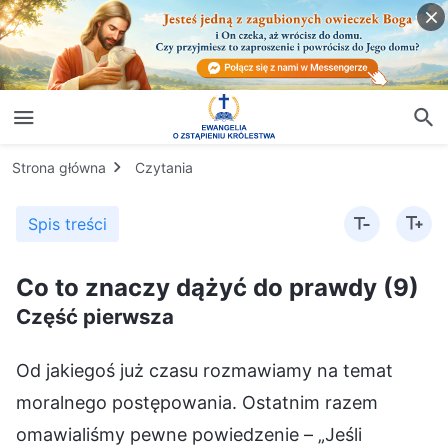
Strona główna
Czytania
Spis treści
Co to znaczy dążyć do prawdy (9)
Część pierwsza
Od jakiegoś już czasu rozmawiamy na temat moralnego postępowania. Ostatnim razem omawialiśmy pewne powiedzenie – „Jeśli zadajesz cios, nie uderzaj prosto w twarz; jeśli rzucasz innym wyzwanie, nie wytykaj im braków”. Dziś natomiast będziemy rozmawiać o maksymie „Stracenie człowieka jest bezcelowe; bądź pobłażliwy, jeśli to tylko możliwe”, która jest kolejnym z moralnych wymogów tradycyjnej kultury. Do jakich aspektów moralnego postępowania odnosi się to powiedzenie? Czy wymaga ono od ludzi wielkoduszności i wyrozumiałości? (Tak). Jest to wymóg związany ze szczodrobliwością ludzkiej natury. Co jest kryterium tego wymogu? Gdzie tkwi sedno? (Chodzi o słowa „Bądź pobłażliwy jeśli to tylko możliwe”). Racja, chodzi o to, że powinniście być pobłażliwi, jeśli to tylko możliwe, a nie z agresją przypierać ludzi do muru. To powiedzenie o moralnym postępowaniu domaga się od ludzi, aby byli wielkoduszni i nie żywili urazy o błahostki. Jeśli w kontaktach z ludźmi czy w codziennych sprawach pojawi się jakiś spór, konflikt lub pretensje, nie bądźcie nazbyt wymagający, zacietrzewieni lub surowi wobec strony, która zawiniła. Bądźcie pobłażliwi, kiedy to konieczne, bądźcie wielkoduszni, jeśli trzeba, i miejcie na uwadze dobro świata i rodzaju ludzkiego. Czy jednak ludzie mają w sobie tak wielką szczodrobliwość? (Nie). Nie są aż tak wielkoduszni. Sami nie są pewni, jak wiele ludzki instynkt jest w stanie znieść i do jakiego stopnia jest to normalne. Jaka jest, zasadniczo, postawa zwykłych ludzi wobec kogoś, kto ich skrzywdził, potraktował z niechęcią lub zaszkodził ich interesom? Jest to postawa nienawiści. Kiedy w sercach ludzi rodzi się nienawiść, czy są oni w stanie „być pobłażliwi, jeśli to tylko możliwe”? Nie jest łatwo się na to zdobyć i większość z nich tego nie potrafi. Czy zatem mogą zdać się na sumienie i rozsądek, czyli elementy ich człowieczeństwa, aby okazać pobłażliwość tej drugiej osobie i puścić wszystko w niepamięć? (Nie). Jednak to nie do końca prawda, że nie sposób się na to zdobyć. Dlaczego nie jest to całkowicie prawdziwe? Wszystko zależy od tego, czego dotyczy spór i na ile jest ważny lub błahy. Ponadto takie problemy miewają różny stopień nasilenia, więc wiele zależy też od tego, jak zażarty jest dany spór. Jeśli ktoś tylko od czasu do czasu rani cię słowami, to mając sumienie i rozsądek, pomyślisz sobie: „Nie przemawia przez niego złośliwość. Nie mówi tego na poważnie; po prostu gada bez zastanowienia. Przez wzgląd na wszystkie te lata naszej znajomości lub ze względu na tego czy innego człowieka, albo na tę czy inną sprawę, nie będę miał mu tego za złe. Jak mówi przysłowie: »Stracenie człowieka jest bezcelowe; bądź pobłażliwy, jeśli to tylko możliwe«. To była tylko jedna uwaga, w żaden sposób nie uraziła mojej dumy ani nie zaszkodziła moim interesom, nie mówiąc już o tym, by miała wpłynąć na mój status lub perspektywy na przyszłość, więc przymknę na nią oko”. Stając w obliczu takich błahych spraw, ludzie potrafią więc stosować się do powiedzenia „Stracenie człowieka jest bezcelowe; bądź pobłażliwy, jeśli to tylko możliwe”. Ale jeśli ktoś naprawdę zaszkodzi twym żywotnym interesom lub twojej rodzinie, lub jeśli wyrządzi ci trwałą krzywdę na całe życie, czy nadal będziesz potrafił stosować się do tego powiedzenia? Na przykład, jeśli ktoś zabił twoich rodziców i chce wymordować resztę twojej rodziny, czy byłbyś w stanie zastosować wobec niego maksymę „Stracenie człowieka jest bezcelowe; bądź pobłażliwy, jeśli to tylko możliwe”? (Nie, nie potrafiłbym tego zrobić). Żaden normalny człowiek z krwi i kości nie umiałby tak postąpić. Powiedzenie to w ogóle nie jest w stanie powstrzymać głęboko zakorzenionej w ludziach nienawiści, a tym bardziej nie może mieć wpływu na ich postawy i opinie w tej kwestii. Jeśli ktoś, rozmyślnie czy też nie, zaszkodzi twoim interesom lub wpłynie na twoje perspektywy na przyszłość albo wyrządzi ci fizyczną krzywdę – czy to celowo, czy przez przypadek – przez co jesteś niepełnosprawny lub pokryty bliznami, bądź też zostawi ślad na twojej psychice i sprawi, że w głębi twego serca zapanuje mrok, to czy będziesz umiał przestrzegać maksymy „Stracenie człowieka jest bezcelowe; bądź pobłażliwy, jeśli to tylko możliwe”? (Nie). Nie będziesz w stanie tego zrobić. Tradycyjna kultura wymaga zatem od ludzi, by byli wyrozumiali i wielkoduszni, ale czy ludzie potrafią tak postępować? Wcale nie jest łatwo się na to zdobyć. Zależy to od tego, jak bardzo dana rzecz komuś zaszkodziła i jak silny wywarła na niego wpływ, oraz od tego, czy jego sumienie i rozsądek są w stanie to znieść. Jeśli komuś nie stała się wielka krzywda, i potrafi ją znieść, jeśli nie przekracza to granic tego, co po ludzku jest w stanie wytrzymać, czyli jako normalny dorosły człowiek umie poradzić sobie z takimi rzeczami, potrafi zapomnieć urazę, stłumić w sobie nienawiść i stosunkowo łatwo jest mu puścić wszystko w niepamięć, wówczas może być wyrozumiały i pobłażliwy wobec tej drugiej osoby. Możesz tak postępować i bez żadnych wywodzących się z tradycyjnej kultury maksym na temat moralnego postępowania, które miałyby cię pouczać, skłaniać do powściągliwości lub wskazywać, co masz robić, ponieważ jest to po prostu zachowanie, które wchodzi w zakres zwykłego człowieczeństwa i można się na nie zdobyć. Jeśli dana rzecz nie zraniła cię zbyt głęboko ani nie wywarła większego wpływu na twój fizyczny stan, twoją psychikę i ducha, możesz bez trudu tak właśnie postąpić. Jeśli jednak miała ona na ciebie tak poważny wpływ pod względem fizycznym, psychicznym i duchowym, że przez całe życie nie daje ci spokoju, często wprawia cię w przygnębienie i oburzenie, a nierzadko czujesz się z tego powodu posępny i przybity, oraz z niechęcią patrzysz na rodzaj ludzki i na cały ten świat, a w sercu nie możesz zaznać spokoju ani szczęścia i praktycznie całe swe życie trwasz w nienawiści; to znaczy, jeśli ta rzecz przekroczyła granice tego, co zwykłe człowieczeństwo jest w stanie znieść, to wówczas nawet komuś obdarzonemu sumieniem i rozsądkiem bardzo trudno jest być pobłażliwym, jeśli to tylko możliwe. Jeśli niektórzy ludzie są w stanie się na to zdobyć, są doprawdy wyjątkowymi przypadkami. Na czym jednak musi opierać się takie ich postępowanie? Jakiego rodzaju warunki muszą być spełnione? Niektórzy mówią: „W takim razie, powinni oni przyjąć buddyzm i wyzbyć się nienawiści, aby osiągnąć oświecenie”. U zwykłych ludzi może to być ścieżka do wyzwolenia, ale jest to jedynie wyzwolenie. Co w ogóle oznacza ów termin? „Wyzwolenie” oznacza trzymanie się z dala od ziemskich sporów, nienawiści oraz zabijania i równoznaczne jest z powiedzeniem „co z oczu, to z serca”. Jeśli trzymasz się z dala od takich spraw i ich nie dostrzegasz, to nie będą one miały większego wpływu na twoje najskrytsze uczucia i wraz z upływem czasu stopniowo znikną z twej pamięci. Nie jest to jednak stosowanie się do maksymy „Stracenie człowieka jest bezcelowe; bądź pobłażliwy, jeśli to tylko możliwe”. Ludzie nie są w stanie być pobłażliwi i wyrozumiali, nie są skłonni do wybaczania w takich sprawach i nie potrafią raz na zawsze puścić ich w niepamięć. Sprawy te są wtedy po prostu nieobecne w głębi ich serc i już ich nie obchodzą. Albo też ludzie niechętnie przestają żyć w nienawiści i tkwić pośród tych doczesnych uczuć miłości i nienawiści jedynie dzięki pewnym buddyjskim naukom. Jest to po prostu zmuszanie się do tego, by biernie trzymać się z dala od miejsc, gdzie toczą się konflikty i zmagania pełne miłości i nienawiści, lecz nie oznacza to, że człowiek potrafi stosować powiedzenie „Stracenie człowieka jest bezcelowe; bądź pobłażliwy, jeśli to tylko możliwe”. Dlaczego? Mówiąc o zwykłym człowieczeństwie, jeśli ktoś zostanie poważnie skrzywdzony na ciele, umyśle lub duszy i jeśli skutkiem tego jest nieznośna presja lub szkoda nie do naprawienia, to wówczas bez względu na to, jakich ów człowiek nie posiadałby zdolności, nie będzie w stanie tego zdzierżyć. Co mam na myśli, mówiąc, że „nie będzie w stanie tego zdzierżyć”? Chodzi Mi o to, że zwykłe człowieczeństwo, idee i poglądy ludzi nie są w stanie oprzeć się tym rzeczom ani ich odegnać. Mówiąc po ludzku, nie da się tego znieść, absolutnie przekracza to granice ludzkiej wytrzymałości. W języku wierzących zaś można powiedzieć, że po prostu nie są w stanie zrozumieć tej kwestii, przejrzeć jej aż do sedna ani zaakceptować. Tak więc, skoro nie ma sposobu, aby nie poddać się tym uczuciom nienawiści lub je od siebie odegnać, czy da się przestrzegać maksymy „Stracenie człowieka jest bezcelowe; bądź pobłażliwy, jeśli to tylko możliwe”? (Nie). Co w takim razie wynika z tego, że człowiek nie jest w stanie się na to zdobyć? To mianowicie, że tego rodzaju wielkoduszność przekracza granice zwykłego człowieczeństwa. Powiedzmy, na przykład, że ktoś zabił twoich rodziców i wymordował całą twoją rodzinę. Czy potrafiłbyś puścić coś takiego w niepamięć? Czy można wyzbyć się takiej nienawiści? Czy mógłbyś patrzeć na swego wroga tak, jak patrzysz na zwykłych ludzi, lub myśleć o nim tak, jak o innych, bez żadnych uczuć w twoim ciele, umyśle czy duchu? (Nie). Nikt nie jest w stanie tego zrobić, chyba że wyznaje buddyzm i na własne oczy ujrzy karmę, tak że będzie potrafił odrzucić myśl o zabijaniu w akcie zemsty. Niektórzy ludzie mówią: „Jestem dobroduszny, więc gdyby ktoś zabił moich rodziców, zdobyłbym się na wyrozumiałość i nie szukałbym zemsty, ponieważ mocno wierzę w to, że karma powraca. Doskonale podsumowuje to powiedzenie »Stracenie człowieka jest bezcelowe; bądź pobłażliwy, jeśli to tylko możliwe«: skoro zemsta rodzi zemstę, to czy to się kiedykolwiek skończy? Poza tym morderca już przyznał się do błędu, a nawet padł przede mną na twarz i błagał o wybaczenie. Teraz rachunki są już wyrównane, więc będę dla niego pobłażliwy!”. Czy ludzie potrafią być aż tak wielkoduszni? (Nie). Nie są w stanie się na to zdobyć. Pomijając już nawet to, co możesz zrobić, gdy już dopadniesz mordercę, to nawet jeszcze zanim go złapiesz, codziennie jesteś w stanie myśleć jedynie o