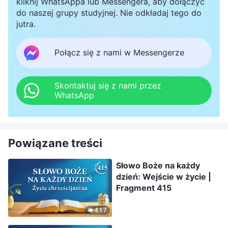
kliknij WhatsAppa lub Messengera, aby dołączyć
do naszej grupy studyjnej. Nie odkładaj tego do
jutra.
Połącz się z nami w Messengerze
Skontaktuj się z nami przez
WhatsApp
Powiązane treści
Słowo Boże na każdy
dzień: Wejście w życie |
Fragment 415
4:17