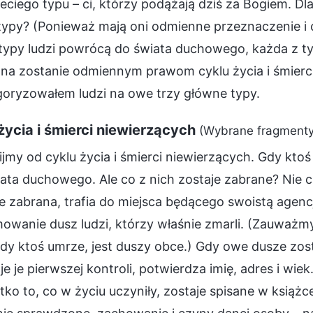
eciego typu – ci, którzy podążają dziś za Bogiem. Dl
typy? (Ponieważ mają oni odmienne przeznaczenie i ce
 typy ludzi powrócą do świata duchowego, każda z ty
a zostanie odmiennym prawom cyklu życia i śmierci –
goryzowałem ludzi na owe trzy główne typy.
życia i śmierci niewierzących
(Wybrane fragmenty
jmy od cyklu życia i śmierci niewierzących. Gdy kto
ata duchowego. Ale co z nich zostaje zabrane? Nie c
e zabrana, trafia do miejsca będącego swoistą agenc
owanie dusz ludzi, którzy właśnie zmarli. (Zauważmy,
gdy ktoś umrze, jest duszy obce.) Gdy owe dusze zos
e je pierwszej kontroli, potwierdza imię, adres i wi
ko to, co w życiu uczyniły, zostaje spisane w książc