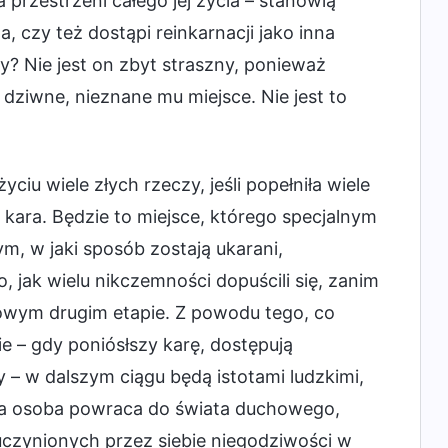
przestrzeni całego jej życia – stanowią
 czy też dostąpi reinkarnacji jako inna
y? Nie jest on zbyt straszny, ponieważ
 dziwne, nieznane mu miejsce. Nie jest to
ciu wiele złych rzeczy, jeśli popełniła wiele
 kara. Będzie to miejsce, którego specjalnym
m, w jaki sposób zostają ukarani,
 jak wielu nikczemności dopuścili się, zanim
a owym drugim etapie. Z powodu tego, co
ie – gdy poniósłszy karę, dostępują
y – w dalszym ciągu będą istotami ludzkimi,
ana osoba powraca do świata duchowego,
i uczynionych przez siebie niegodziwości w