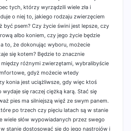
 tych, którzy wyrządzili wiele zła i
duje o niej to, jakiego rodzaju zwierzęciem
niż być psem? Czy życie świni jest lepsze, czy
 krową albo koniem, czy jego życie będzie
 na to, że dokonując wyboru, możecie
aje się kotem? Będzie to znacznie
 między różnymi zwierzętami, wybralibyście
 komfortowe, gdyż możecie wtedy
y konia jest uciążliwsze, gdy więc ktoś
wydaje się raczej ciężką karą. Stać się
eważ pies ma silniejszą więź ze swym panem.
óre po trzech czy pięciu latach są w stanie
mie wiele słów wypowiadanych przez swego
 w stanie dostosować się do jego nastrojów i