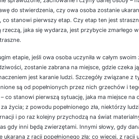
ie sprawdzone, zachowanie i czyny danej osoby – na 
wę do stwierdzenia, czy owa osoba zostanie ukarana,
 co stanowi pierwszy etap. Czy etap ten jest straszn
 rzeczą, jaka się wydarza, jest przybycie zmarłego w
traszne.
gim etapie, jeśli owa osoba uczyniła w całym swoim ży
ziwości, zostanie zabrana na miejsce, gdzie czeka ją
aczeniem jest karanie ludzi. Szczegóły związane z ty
nione są od popełnionych przez nich grzechów i tego,
 – co stanowi pierwszą sytuację, jaka ma miejsce n
i za życia; z powodu popełnionego zła, niektórzy ludz
rnacji i po raz kolejny przychodzą na świat materialn
as gdy inni będą zwierzętami. Innymi słowy, gdy d
e ukarana z racji popełnionego zła; co więcej, z racj