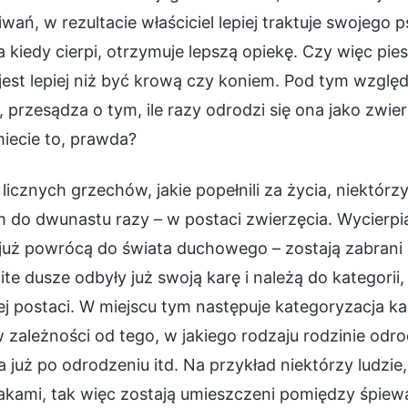
wań, w rezultacie właściciel lepiej traktuje swojego p
 a kiedy cierpi, otrzymuje lepszą opiekę. Czy więc pi
est lepiej niż być krową czy koniem. Pod tym wzglę
 przesądza o tym, ile razy odrodzi się ona jako zwier
iecie to, prawda?
i licznych grzechów, jakie popełnili za życia, niektór
 do dwunastu razy – w postaci zwierzęcia. Wycierpia
 już powrócą do świata duchowego – zostają zabrani
te dusze odbyły już swoją karę i należą do kategorii
ej postaci. W miejscu tym następuje kategoryzacja ka
 zależności od tego, w jakiego rodzaju rodzinie odro
 już po odrodzeniu itd. Na przykład niektórzy ludzie
kami, tak więc zostają umieszczeni pomiędzy śpiewak