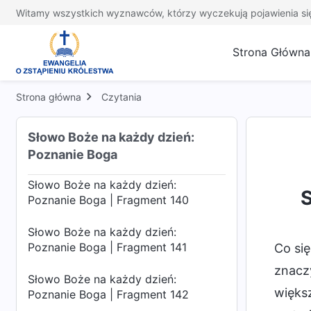
Poznanie Boga | Fragment 136
Witamy wszystkich wyznawców, którzy wyczekują pojawienia si
Słowo Boże na każdy dzień:
Strona Główna
Poznanie Boga | Fragment 137
Słowo Boże na każdy dzień:
Strona główna
Czytania
Poznanie Boga | Fragment 138
Słowo Boże na każdy dzień:
Słowo Boże na każdy dzień:
Poznanie Boga | Fragment 139
Poznanie Boga
Słowo Boże na każdy dzień:
S
Poznanie Boga | Fragment 140
Słowo Boże na każdy dzień:
Poznanie Boga | Fragment 141
Co się
znaczy
Słowo Boże na każdy dzień:
większ
Poznanie Boga | Fragment 142