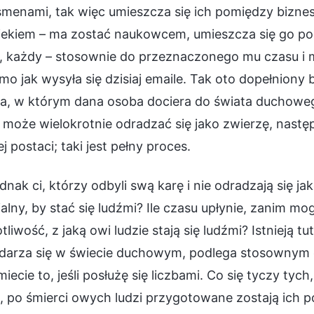
menami, tak więc umieszcza się ich pomiędzy biznesme
iekiem – ma zostać naukowcem, umieszcza się go po
 każdy – stosownie do przeznaczonego mu czasu i mi
mo jak wysyła się dzisiaj emaile. Tak oto dopełniony 
a, w którym dana osoba dociera do świata duchowego,
może wielokrotnie odradzać się jako zwierzę, następ
ej postaci; taki jest pełny proces.
dnak ci, którzy odbyli swą karę i nie odradzają się j
alny, by stać się ludźmi? Ile czasu upłynie, zanim mog
tliwość, z jaką owi ludzie stają się ludźmi? Istnieją
darza się w świecie duchowym, podlega stosownym
iecie to, jeśli posłużę się liczbami. Co się tyczy tyc
, po śmierci owych ludzi przygotowane zostają ich p