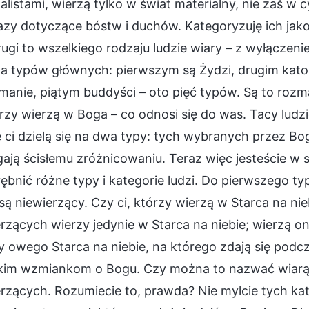
alistami, wierzą tylko w świat materialny, nie zaś w cy
zy dotyczące bóstw i duchów. Kategoryzuję ich jako 
ugi to wszelkiego rodzaju ludzie wiary – z wyłączen
ka typów głównych: pierwszym są Żydzi, drugim katol
anie, piątym buddyści – oto pięć typów. Są to rozma
órzy wierzą w Boga – co odnosi się do was. Tacy ludzi
 ci dzielą się na dwa typy: tych wybranych przez Bo
ają ścisłemu zróżnicowaniu. Teraz więc jesteście w
bnić różne typy i kategorie ludzi. Do pierwszego ty
ą niewierzący. Czy ci, którzy wierzą w Starca na nieb
rzących wierzy jedynie w Starca na niebie; wierzą oni
 owego Starca na niebie, na którego zdają się podcz
kim wzmiankom o Bogu. Czy można to nazwać wiarą w
rzących. Rozumiecie to, prawda? Nie mylcie tych kate