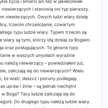
kle życia i śmierci ani też w jakiekolwiek
niewierzących i stanowią oni typ pierwszy.
iem niewierzących. Owych ludzi wiary dzielę
icy, trzecim chrześcijanie, czwartym
itego typu ludzie wiary. Typem trzecim są
e wiary są tymi, którzy idą dzisiaj za Bogiem.
ga oraz posługujących. Te główne typy
 stanie w waszych umysłach wyraźnie
pu należą niewierzący – powiedziałem już,
ie, zaliczają się do niewierzących? Wielu
, że wiatr, deszcz i pioruny podlegają
as upraw i żniw – są jednak niechętni
 Boga? Tacy ludzie zaliczają się do
gorii. Do drugiego typu należą ludzie wiary.