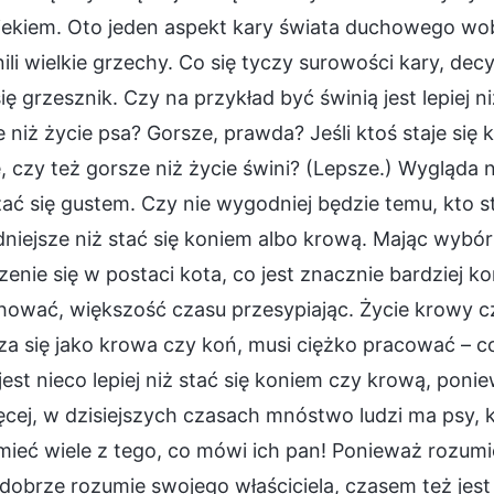
ekiem. Oto jeden aspekt kary świata duchowego wobec
ili wielkie grzechy. Co się tyczy surowości kary, decy
się grzesznik. Czy na przykład być świnią jest lepiej 
 niż życie psa? Gorsze, prawda? Jeśli ktoś staje się
, czy też gorsze niż życie świni? (Lepsze.) Wygląda
ć się gustem. Czy nie wygodniej będzie temu, kto st
iejsze niż stać się koniem albo krową. Mając wybór
enie się w postaci kota, co jest znacznie bardziej
hować, większość czasu przesypiając. Życie krowy cz
a się jako krowa czy koń, musi ciężko pracować – co 
est nieco lepiej niż stać się koniem czy krową, poni
cej, w dzisiejszych czasach mnóstwo ludzi ma psy, kt
mieć wiele z tego, co mówi ich pan! Ponieważ rozu
dobrze rozumie swojego właściciela, czasem też jest