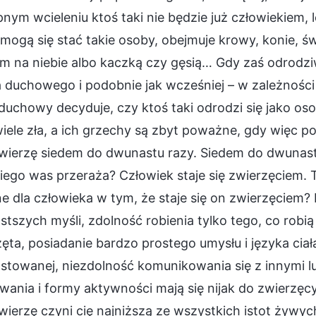
nym wcieleniu ktoś taki nie będzie już człowiekiem,
 mogą się stać takie osoby, obejmuje krowy, konie, św
m na niebie albo kaczką czy gęsią… Gdy zaś odrodzi
 duchowego i podobnie jak wcześniej – w zależności
duchowy decyduje, czy ktoś taki odrodzi się jako oso
iele zła, a ich grzechy są zbyt poważne, gdy więc po
zwierzę siedem do dwunastu razy. Siedem do dwunastu
iego was przeraża? Człowiek staje się zwierzęciem. To
e dla człowieka w tym, że staje się on zwierzęciem? 
stszych myśli, zdolność robienia tylko tego, co robią
ęta, posiadanie bardzo prostego umysłu i języka cia
towanej, niezdolność komunikowania się z innymi lud
ania i formy aktywności mają się nijak do zwierzęcy
wierzę czyni cię najniższą ze wszystkich istot żywych