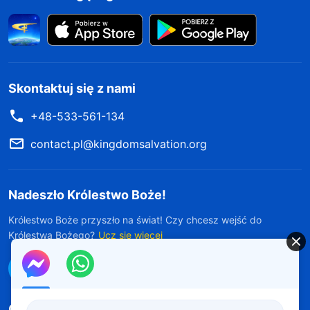
Skontaktuj się z nami
+48-533-561-134
contact.pl@kingdomsalvation.org
Nadeszło Królestwo Boże!
Królestwo Boże przyszło na świat! Czy chcesz wejść do
Królestwa Bożego?
Ucz się więcej
Połącz się z nami w Messengerze
Obserwuj nas