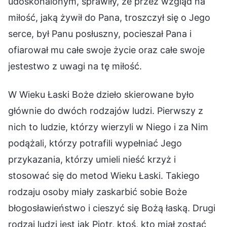
udoskonalonym, sprawiły, że przez wzgląd na
miłość, jaką żywił do Pana, troszczył się o Jego
serce, był Panu posłuszny, pocieszał Pana i
ofiarował mu całe swoje życie oraz całe swoje
jestestwo z uwagi na tę miłość.
W Wieku Łaski Boże dzieło skierowane było
głównie do dwóch rodzajów ludzi. Pierwszy z
nich to ludzie, którzy wierzyli w Niego i za Nim
podążali, którzy potrafili wypełniać Jego
przykazania, którzy umieli nieść krzyż i
stosować się do metod Wieku Łaski. Takiego
rodzaju osoby miały zaskarbić sobie Boże
błogosławieństwo i cieszyć się Bożą łaską. Drugi
rodzaj ludzi jest jak Piotr, ktoś, kto miał zostać