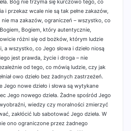
eła. Bóg nie trzyma się kurczowo tego, co
a i przekaz wcale nie są tak pełne zakazów,
, nie ma zakazów, ograniczeń – wszystko, co
Bogiem, Bogiem, który autentycznie,
łkowicie różni się od bożków, którym ludzie
i, a wszystko, co Jego słowa i dzieło niosą
iego jest prawda, życie i droga – nie
zależnie od tego, co mówią ludzie, czy jak
ełniał owo dzieło bez żadnych zastrzeżeń.
że Jego nowe dzieło i słowa są wytykane
bec Jego nowego dzieła. Żadne spośród Jego
wyobraźni, wiedzy czy moralności zmierzyć
wać, zakłócić lub sabotować Jego dzieła. W
tanie ono ograniczone przez żadnego