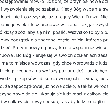
postępowanie mówiło ludziom, że przyniósł nowe dzie
i wyzwolenia się od szabatu. Kiedy Bóg wypełniał swo
łości i nie troszczył się już o reguły Wieku Prawa. N
dniego wieku, lecz pracował w szabat tak, jak zwykle
 kłosy zbóż, aby się nimi posilić. Wszystko to był
owy początek dla znacznej części dzieła, którego pra
dzieć. Po tym nowym początku nie wspominał więcej 
nuował. Bo Bóg kieruje się w swoich działaniach z
o, ma to miejsce wówczas, gdy chce wprowadzić ludz
zieło przechodzi na wyższy poziom. Jeśli ludzie bę
edzi i przepisów lub kurczowo się ich trzymać, nie 
o, że zapoczątkował już nowe dzieło, a także wkroc
zyna nowe dzieło, ukazuje się ludzkości z całkowic
i w całkowicie nowy sposób, tak aby ludzie mogli uj