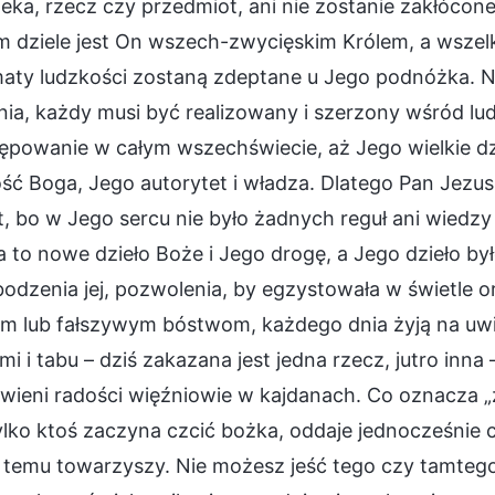
eka, rzecz czy przedmiot, ani nie zostanie zakłócon
dziele jest On wszech-zwycięskim Królem, a wszelkie
aty ludzkości zostaną zdeptane u Jego podnóżka. Ni
ia, każdy musi być realizowany i szerzony wśród lu
rępowanie w całym wszechświecie, aż Jego wielkie d
ść Boga, Jego autorytet i władza. Dlatego Pan Jezu
, bo w Jego sercu nie było żadnych reguł ani wiedz
a to nowe dzieło Boże i Jego drogę, a Jego dzieło b
dzenia jej, pozwolenia, by egzystowała w świetle ora
m lub fałszywym bóstwom, każdego dnia żyją na uwię
mi i tabu – dziś zakazana jest jedna rzecz, jutro inna 
ieni radości więźniowie w kajdanach. Co oznacza „z
ylko ktoś zaczyna czcić bożka, oddaje jednocześnie
temu towarzyszy. Nie możesz jeść tego czy tamtego, 