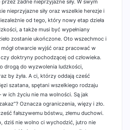
e przez żadne nieprzyjazne siły. W swym
 nieprzyjazne siły oraz wszelkie herezje i
ezależnie od tego, który nowy etap dzieła
dzkości, a także musi być wypełniany
zieło zostanie ukończone. Oto wszechmoc i
s mógł otwarcie wyjść oraz pracować w
y czy doktryny pochodzącej od człowieka.
yło drogą do wyzwolenia ludzkości,
z by żyła. A ci, którzy oddają cześć
zi szatana, spętani wszelkiego rodzaju
– w ich życiu nie ma wolności. Są jak
akaz”? Oznacza ograniczenia, więzy i zło.
 cześć fałszywemu bóstwu, złemu duchowi.
dziś nie wolno ci wychodzić, jutro nie