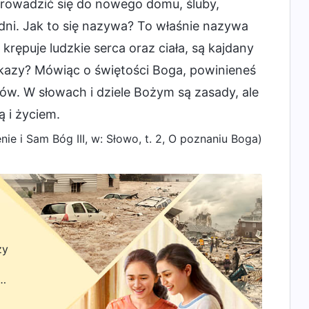
prowadzić się do nowego domu, śluby,
ni. Jak to się nazywa? To właśnie nazywa
 krępuje ludzkie serca oraz ciała, są kajdany
akazy? Mówiąc o świętości Boga, powinieneś
w. W słowach i dziele Bożym są zasady, ale
 i życiem.
ie i Sam Bóg III, w: Słowo, t. 2, O poznaniu Boga)
zy
zyć