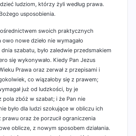
dzieć ludziom, którzy żyli według prawa.
 Bożego usposobienia.
a pośrednictwem swoich praktycznych
 a owo nowe dzieło nie wymagało
 dnia szabatu, było zaledwie przedsmakiem
iero się wykonywało. Kiedy Pan Jezus
Wieku Prawa oraz zerwał z przepisami i
gokolwiek, co wiązałoby się z prawem;
 wymagał już od ludzkości, by je
z pola zbóż w szabat; i że Pan nie
e było dla ludzi szokujące w obliczu ich
ż prawu oraz że porzucił ograniczenia
 nowe oblicze, z nowym sposobem działania.