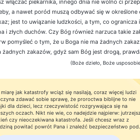
 włączać piekarnika, innego dnia nie wolno ci prze
eby, a nawet poród muszą odbywać się w określone d
kaz; jest to uwiązanie ludzkości, a tym, co ogranicza i
na i złych duchów. Czy Bóg również narzuca takie z
erw pomyśleć o tym, że u Boga nie ma żadnych zakazó
a żadnych zakazów, gdyż sam Bóg jest drogą, prawdą
(Boże dzieło, Boże usposobien
miarę jak katastrofy wciąż się nasilają, coraz więcej ludzi
czyna zdawać sobie sprawę, że proroctwa biblijne to nie
jki dla dzieci, lecz rzeczywistość rozgrywająca się na
szych oczach. Nikt nie wie, co nadejdzie najpierw: jutrzejs
ień czy nieoczekiwana katastrofa. Jeśli chcesz wraz z
dziną powitać powrót Pana i znaleźć bezpieczeństwo pod
żą ochroną, kliknij WhatsAppa lub Messengera, aby dołąc