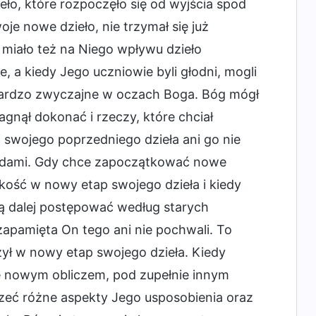
ło, które rozpoczęło się od wyjścia spod
je nowe dzieło, nie trzymał się już
ie miało też na Niego wpływu dzieło
, a kiedy Jego uczniowie byli głodni, mogli
o bardzo zwyczajne w oczach Boga. Bóg mógł
gnął dokonać i rzeczy, które chciał
swojego poprzedniego dzieła ani go nie
asadami. Gdy chce zapoczątkować nowe
kość w nowy etap swojego dzieła i kiedy
dą dalej postępować według starych
zapamięta On tego ani nie pochwali. To
zył w nowy etap swojego dzieła. Kiedy
ie nowym obliczem, pod zupełnie innym
rzeć różne aspekty Jego usposobienia oraz