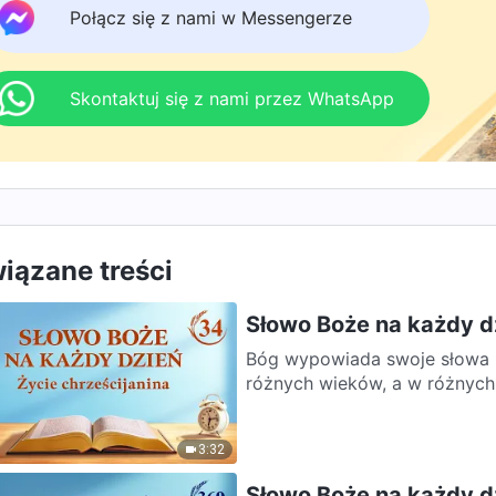
 naszej grupy studyjnej. Nie odkładaj tego do jutra.
Połącz się z nami w Messengerze
Skontaktuj się z nami przez WhatsApp
iązane treści
Słowo Boże na każdy dz
Bóg wypowiada swoje słowa i
różnych wieków, a w różnych
3:32
Słowo Boże na każdy d