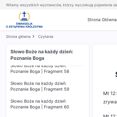
Poznanie Boga | Fragment 54
Witamy wszystkich wyznawców, którzy wyczekują pojawienia si
Słowo Boże na każdy dzień:
Poznanie Boga | Fragment 55
Strona Główna
Słowo Boże na każdy dzień:
Poznanie Boga | Fragment 56
Strona główna
Czytania
Słowo Boże na każdy dzień:
Słowo Boże na każdy dzień:
Poznanie Boga | Fragment 57
Poznanie Boga
Słowo Boże na każdy dzień:
Poznanie Boga | Fragment 58
Słowo Boże na każdy dzień:
Poznanie Boga | Fragment 59
Mt 12:
Słowo Boże na każdy dzień:
zrywać
Poznanie Boga | Fragment 60
Mt 12: