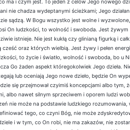
co ma i czym jest. To jeden z celów Jego nowego dzi
 ani nie chadza wydeptanymi ścieżkami; Jego działani
dzie sądzą. W Bogu wszystko jest wolne i wyzwolone
osi On ludzkości, to wolność i swoboda. Jest żywym 
iwie istnieje. Nie jest kukłą czy glinianą figurką i ca
 cześć oraz których wielbią. Jest żywy i pełen energi
dzkości, to życie i światło, wolność i swoboda, bo u N
cza Go żaden aspekt któregokolwiek Jego dzieła. Nie
egają lub oceniają Jego nowe dzieło, będzie On wyp
dzie się przejmował czyimiś koncepcjami albo tym, 
mi, albo nawet silnym sprzeciwem i oporem ludzi wo
zeń nie może na podstawie ludzkiego rozumowania, 
efiniować tego, co czyni Bóg, nie może zdyskredyto
ziele i w tym, co On robi, nie ma zakazów, nie zos