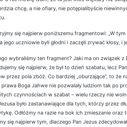
erdzia chcę, a nie ofiary, nie potępialibyście niewi
tu.
rzyjmy się najpierw poniższemu fragmentowi: „W tym
a jego uczniowie byli głodni i zaczęli zrywać kłosy, i je
ego wybraliśmy ten fragment? Jaki ma on związek z
ujemy się najpierw, że był to dzień szabatu, lecz P
w przez pola zbóż. Co bardziej „oburzające”, to że n
 prawa Boga Jahwe nie pozwalały ludziom tak po pro
tych czynnościach w szabat – wielu rzeczy nie woln
ezusa było zastanawiające dla tych, którzy przez dłu
ytykę. Odłóżmy na razie na bok ich zmieszanie oraz t
my się najpierw tym, dlaczego Pan Jezus zdecydował