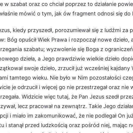
e w szabat oraz co chciał poprzez to działanie powie
właśnie mówić o tym, jak ów fragment odnosi się do
ezus, kiedy przyszedł, porozumiewał się z ludźmi z
w: Bóg opuścił Wiek Prawa i rozpoczął nowe dzieło,
trzegania szabatu; wyzwolenie się Boga z ograniczeń
owego dzieła, a Jego prawdziwie wielkie dzieło dop
ątkował swoje dzieło, zrzucił już wcześniej kajdany 
ami tamtego wieku. Nie było w Nim pozostałości cze
icie je odrzucił i więcej go nie przestrzegał oraz nie
rzegała. Widzicie więc tutaj, że Pan Jezus szedł prze
ywał, lecz pracował na zewnątrz. Takie Jego działani
cji i miało im zakomunikować, że nie podlegał On ju
u i stanął przed ludzkością oraz pośród niej, mając