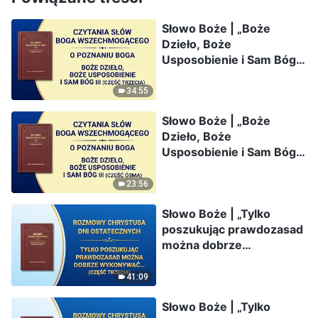
Słowo Boże | „Boże
Dzieło, Boże
Usposobienie i Sam Bóg
III” (Część trzecia)
34:55
Słowo Boże | „Boże
Dzieło, Boże
Usposobienie i Sam Bóg
III” (Część ósma)
23:56
Słowo Boże | „Tylko
poszukując prawdozasad
można dobrze
wykonywać swój
obowiązek” (Część
41:09
trzecia)
Słowo Boże | „Tylko