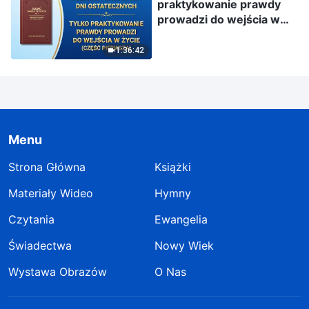
praktykowanie prawdy
prowadzi do wejścia w
życie” (Część pierwsza)
1:36:42
Menu
Strona Główna
Książki
Materiały Wideo
Hymny
Czytania
Ewangelia
Świadectwa
Nowy Wiek
Wystawa Obrazów
O Nas