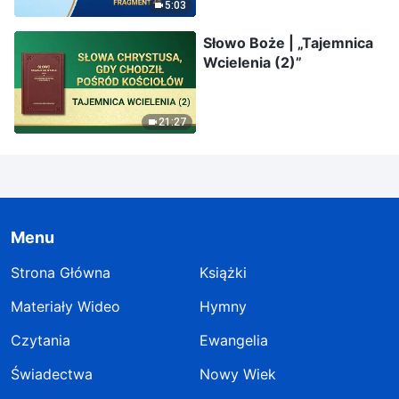
5:03
Słowo Boże | „Tajemnica
Wcielenia (2)”
21:27
Menu
Strona Główna
Książki
Materiały Wideo
Hymny
Czytania
Ewangelia
Świadectwa
Nowy Wiek