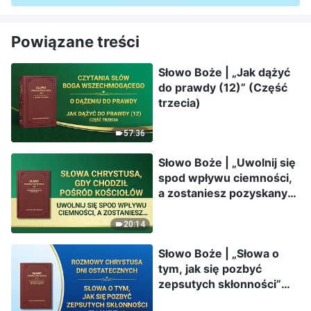
Powiązane treści
Słowo Boże | „Jak dążyć
do prawdy (12)” (Część
trzecia)
57:36
Słowo Boże | „Uwolnij się
spod wpływu ciemności,
a zostaniesz pozyskany
przez Boga”
20:14
Słowo Boże | „Słowa o
tym, jak się pozbyć
zepsutych skłonności”
(Fragment 49)