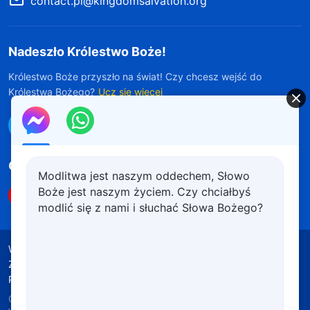
contact.pl@kingdomsalvation.org
Nadeszło Królestwo Boże!
Królestwo Boże przyszło na świat! Czy chcesz wejść do
Królestwa Bożego?
Ucz się więcej
Połącz się z nami w Messengerze
Obserwuj nas
Modlitwa jest naszym oddechem, Słowo
Boże jest naszym życiem. Czy chciałbyś
modlić się z nami i słuchać Słowa Bożego?
Warunki korzystania
Polityka prywatności
Źródła wykorzystanych materiałów
Polityka plików cookie
Copyright © 2026
Kościół Boga