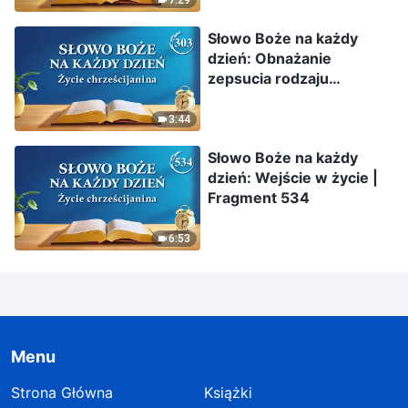
7:29
Słowo Boże na każdy
dzień: Obnażanie
zepsucia rodzaju
ludzkiego | Fragment 303
3:44
Słowo Boże na każdy
dzień: Wejście w życie |
Fragment 534
6:53
Menu
Strona Główna
Książki