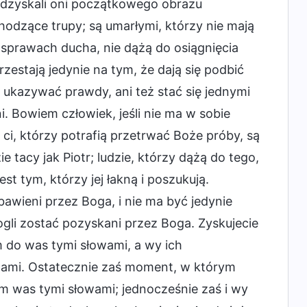
odzyskali oni początkowego obrazu
chodzące trupy; są umarłymi, którzy nie mają
o sprawach ducha, nie dążą do osiągnięcia
zestają jedynie na tym, że dają się podbić
i ukazywać prawdy, ani też stać się jednymi
i. Bowiem człowiek, jeśli nie ma w sobie
 ci, którzy potrafią przetrwać Boże próby, są
e tacy jak Piotr; ludzie, którzy dążą do tego,
t tym, którzy jej łakną i poszukują.
awieni przez Boga, i nie ma być jedynie
mogli zostać pozyskani przez Boga. Zyskujecie
 do was tymi słowami, a wy ich
owami. Ostatecznie zaś moment, w którym
m was tymi słowami; jednocześnie zaś i wy