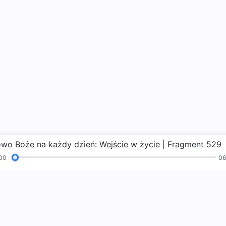
owo Boże na każdy dzień: Wejście w życie | Fragment 529
00
06
Hymny
Czytania
Ewangelia
Świadectwa