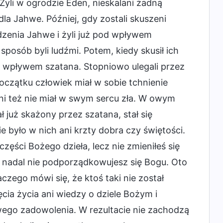
 Żyli w ogrodzie Eden, nieskalani żadną
dla Jahwe. Później, gdy zostali skuszeni
dzenia Jahwe i żyli już pod wpływem
 sposób byli ludźmi. Potem, kiedy skusił ich
od wpływem szatana. Stopniowo ulegali przez
początku człowiek miał w sobie tchnienie
ni też nie miał w swym sercu zła. W owym
 już skażony przez szatana, stał się
ie było w nich ani krzty dobra czy świętości.
zęści Bożego dzieła, lecz nie zmieniłeś się
i nadal nie podporządkowujesz się Bogu. Oto
aczego mówi się, że ktoś taki nie został
cia życia ani wiedzy o dziele Bożym i
owego zadowolenia. W rezultacie nie zachodzą