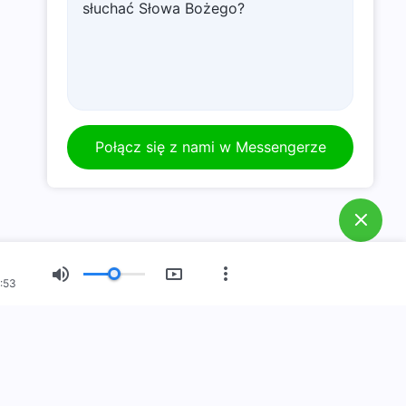
słuchać Słowa Bożego?
Połącz się z nami w Messengerze
:53
Nowy Wiek
Wystawa Obrazów
O Nas