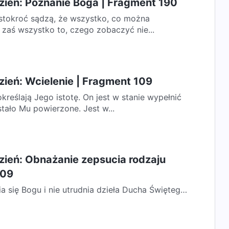
zień: Poznanie Boga | Fragment 190
zęstokroć sądzą, że wszystko, co można
je zaś wszystko to, czego zobaczyć nie...
ień: Wcielenie | Fragment 109
kreślają Jego istotę. On jest w stanie wypełnić
tało Mu powierzone. Jest w...
zień: Obnażanie zepsucia rodzaju
309
ia się Bogu i nie utrudnia dzieła Ducha Świętego,
adomości różnorodności Bożego...