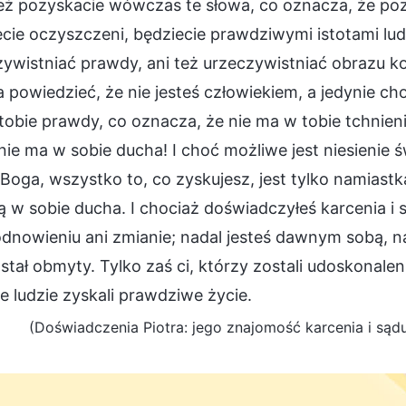
eż pozyskacie wówczas te słowa, co oznacza, że poz
cie oczyszczeni, będziecie prawdziwymi istotami ludzk
zywistniać prawdy, ani też urzeczywistniać obrazu k
 powiedzieć, że nie jesteś człowiekiem, a jedynie c
obie prawdy, co oznacza, że nie ma w tobie tchnien
nie ma w sobie ducha! I choć możliwe jest niesienie 
Boga, wszystko to, co zyskujesz, jest tylko namiastką
 w sobie ducha. I chociaż doświadczyłeś karcenia i s
dnowieniu ani zmianie; nadal jesteś dawnym sobą, nad
stał obmyty. Tylko zaś ci, którzy zostali udoskonalen
e ludzie zyskali prawdziwe życie.
(Doświadczenia Piotra: jego znajomość karcenia i sądu,