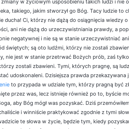
 zmiany w życiowym usposobieniu takich ludzi i nie 
eka, takiego, jakim stworzył go Bóg. Tacy ludzie to 
e ducha! Ci, którzy nie dążą do osiągnięcia wiedzy 
ści, ani nie dążą do urzeczywistniania prawdy, a popr
onie negatywnej i nie są w stanie urzeczywistniać an
d świętych; są oto ludźmi, którzy nie zostali zbawien
, nie jest w stanie przetrwać Bożych prób, zaś tylko
którzy zostali zbawieni. Tymi, których pragnę, są ludzi
tać udoskonaleni. Dzisiejsza prawda przekazywana jes
enie
to przypada w udziale tym, którzy pragną być zb
ięte przez was, lecz istnieje również po to, byście 
Boga, aby Bóg mógł was pozyskać. Dziś przemówiłem
haliście i winniście praktykować zgodnie z tymi sł
dzicie te słowa w życie, będzie tym, kiedy pozyska