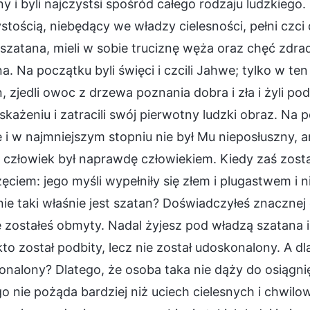
ny i byli najczystsi spośród całego rodzaju ludzkiego.
stością, niebędący we władzy cielesności, pełni czci 
szatana, mieli w sobie truciznę węża oraz chęć zdra
a. Na początku byli święci i czcili Jahwe; tylko w ten
, zjedli owoc z drzewa poznania dobra i zła i żyli p
skażeniu i zatracili swój pierwotny ludzki obraz. Na 
i w najmniejszym stopniu nie był Mu nieposłuszny, a
 człowiek był naprawdę człowiekiem. Kiedy zaś został
ęciem: jego myśli wypełniły się złem i plugastwem i n
ie taki właśnie jest szatan? Doświadczyłeś znacznej c
e zostałeś obmyty. Nadal żyjesz pod władzą szatana 
kto został podbity, lecz nie został udoskonalony. A dl
nalony? Dlatego, że osoba taka nie dąży do osiągnię
o nie pożąda bardziej niż uciech cielesnych i chwil