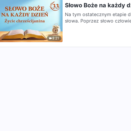
Słowo Boże na każdy dz
Na tym ostatecznym etapie dz
słowa. Poprzez słowo człowiek
8:21