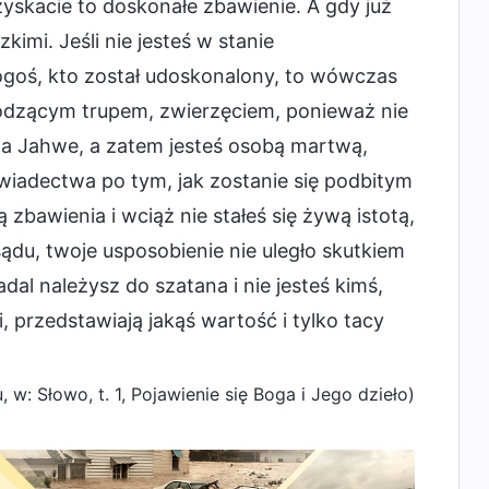
yskacie to doskonałe zbawienie. A gdy już
imi. Jeśli nie jesteś w stanie
ogoś, kto został udoskonalony, to wówczas
hodzącym trupem, zwierzęciem, ponieważ nie
ia Jahwe, a zatem jesteś osobą martwą,
świadectwa po tym, jak zostanie się podbitym
 zbawienia i wciąż nie stałeś się żywą istotą,
ądu, twoje usposobienie nie uległo skutkiem
al należysz do szatana i nie jesteś kimś,
i, przedstawiają jakąś wartość i tylko tacy
 w: Słowo, t. 1, Pojawienie się Boga i Jego dzieło)