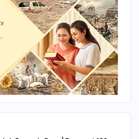
zy
zyć