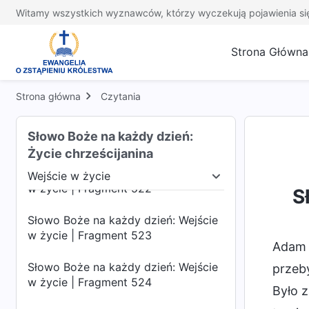
w życie | Fragment 518
Witamy wszystkich wyznawców, którzy wyczekują pojawienia si
Słowo Boże na każdy dzień: Wejście
w życie | Fragment 519
Strona Główna
Słowo Boże na każdy dzień: Wejście
w życie | Fragment 520
Strona główna
Czytania
Słowo Boże na każdy dzień: Wejście
Słowo Boże na każdy dzień:
w życie | Fragment 521
Życie chrześcijanina
Słowo Boże na każdy dzień: Wejście
Wejście w życie
w życie | Fragment 522
udzkiego
Wejście w życie
Przeznaczenie i wyn
S
Słowo Boże na każdy dzień: Wejście
w życie | Fragment 523
Adam i
Słowo Boże na każdy dzień: Wejście
przeby
w życie | Fragment 524
Było z