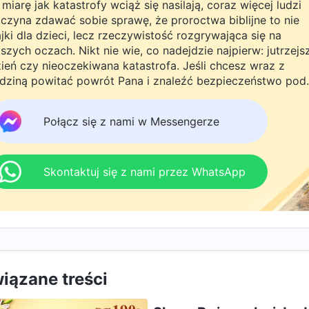
miarę jak katastrofy wciąż się nasilają, coraz więcej ludzi
czyna zdawać sobie sprawę, że proroctwa biblijne to nie
jki dla dzieci, lecz rzeczywistość rozgrywająca się na
szych oczach. Nikt nie wie, co nadejdzie najpierw: jutrzejs
ień czy nieoczekiwana katastrofa. Jeśli chcesz wraz z
dziną powitać powrót Pana i znaleźć bezpieczeństwo pod
żą ochroną, kliknij WhatsAppa lub Messengera, aby dołąc
 naszej grupy studyjnej. Nie odkładaj tego do jutra.
Połącz się z nami w Messengerze
Skontaktuj się z nami przez WhatsApp
iązane treści