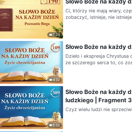
Słowo Boże na każdy d
Ci, którzy nie mają wiary, c
zobaczyć, istnieje, nie istnie
7:34
Słowo Boże na każdy dz
Dzieło i ekspresja Chrystusa o
ze szczerego serca to, co zos
4:32
Słowo Boże na każdy d
ludzkiego | Fragment 
Czyż wielu ludzi nie sprzeciw
dlatego, że nie mają oni świ
5:32