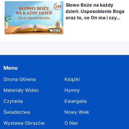
Słowo Boże na każdy
dzień: Usposobienie Boga
oraz to, co On ma i czym
jest | Fragment 240
7:03
Menu
Strona Główna
Książki
Materiały Wideo
Hymny
Czytania
Ewangelia
Świadectwa
Nowy Wiek
Wystawa Obrazów
O Nas