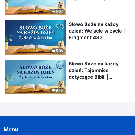
ludzkiego | Fragment 342
6:57
Słowo Boże na każdy
dzień: Wejście w życie |
Fragment 433
5:36
Słowo Boże na każdy
dzień: Tajemnice
dotyczące Biblii |
Fragment 273
9:16
Menu