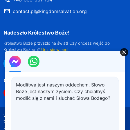
contact.pl@kingdomsalvation.org
Nadeszło Królestwo Boże!
Królestwo Boże przyszło na świat! Czy chcesz wejść do
Królestwa Bożego?
Ucz się więcej
Połącz się z nami w Messengerze
Obserwuj nas
Modlitwa jest naszym oddechem, Słowo
Boże jest naszym życiem. Czy chciałbyś
modlić się z nami i słuchać Słowa Bożego?
Warunki korzystania
Polityka prywatności
Źródła wykorzystanych materiałów
Polityka plików cookie