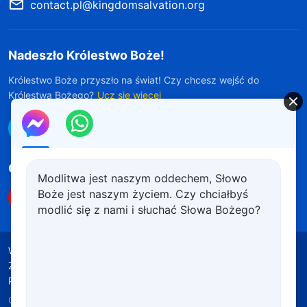
contact.pl@kingdomsalvation.org
Nadeszło Królestwo Boże!
Królestwo Boże przyszło na świat! Czy chcesz wejść do
Królestwa Bożego?
Ucz się więcej
Połącz się z nami w Messengerze
Obserwuj nas
Modlitwa jest naszym oddechem, Słowo
Boże jest naszym życiem. Czy chciałbyś
modlić się z nami i słuchać Słowa Bożego?
Warunki korzystania
Polityka prywatności
Źródła wykorzystanych materiałów
Polityka plików cookie
Copyright © 2026
Kościół Boga