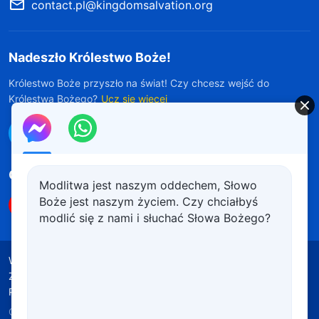
contact.pl@kingdomsalvation.org
Nadeszło Królestwo Boże!
Królestwo Boże przyszło na świat! Czy chcesz wejść do
Królestwa Bożego?
Ucz się więcej
Połącz się z nami w Messengerze
Obserwuj nas
Modlitwa jest naszym oddechem, Słowo
Boże jest naszym życiem. Czy chciałbyś
modlić się z nami i słuchać Słowa Bożego?
Warunki korzystania
Polityka prywatności
Źródła wykorzystanych materiałów
Polityka plików cookie
Copyright © 2026
Kościół Boga