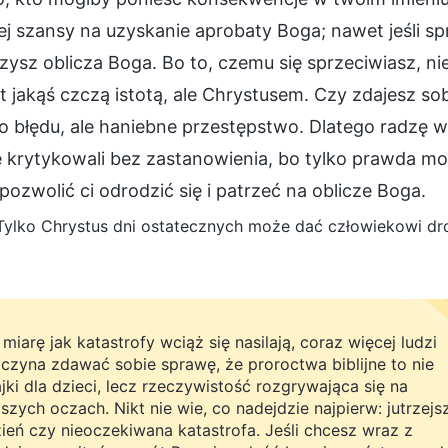
ej szansy na uzyskanie aprobaty Boga; nawet jeśli spr
ysz oblicza Boga. Bo to, czemu się sprzeciwiasz, ni
st jakąś czczą istotą, ale Chrystusem. Czy zdajesz s
 błędu, ale haniebne przestępstwo. Dlatego radzę w
e krytykowali bez zastanowienia, bo tylko prawda moż
ozwolić ci odrodzić się i patrzeć na oblicze Boga.
Tylko Chrystus dni ostatecznych może dać człowiekowi drog
miarę jak katastrofy wciąż się nasilają, coraz więcej ludzi
czyna zdawać sobie sprawę, że proroctwa biblijne to nie
jki dla dzieci, lecz rzeczywistość rozgrywająca się na
szych oczach. Nikt nie wie, co nadejdzie najpierw: jutrzejs
ień czy nieoczekiwana katastrofa. Jeśli chcesz wraz z