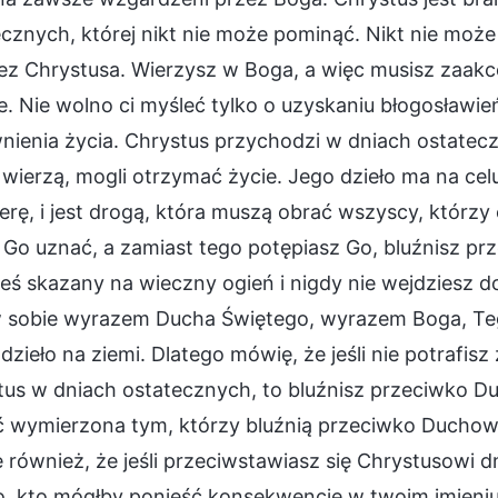
cznych, której nikt nie może pominąć. Nikt nie moż
ez Chrystusa. Wierzysz w Boga, a więc musisz zaakc
. Nie wolno ci myśleć tylko o uzyskaniu błogosławie
nienia życia. Chrystus przychodzi w dniach ostatec
wierzą, mogli otrzymać życie. Jego dzieło ma na cel
rę, i jest drogą, która muszą obrać wszyscy, którzy c
 Go uznać, a zamiast tego potępiasz Go, bluźnisz pr
teś skazany na wieczny ogień i nigdy nie wejdziesz 
 sobie wyrazem Ducha Świętego, wyrazem Boga, Te
dzieło na ziemi. Dlatego mówię, że jeśli nie potrafi
tus w dniach ostatecznych, to bluźnisz przeciwko D
ć wymierzona tym, którzy bluźnią przeciwko Duchowi
również, że jeśli przeciwstawiasz się Chrystusowi d
, kto mógłby ponieść konsekwencje w twoim imieniu. 