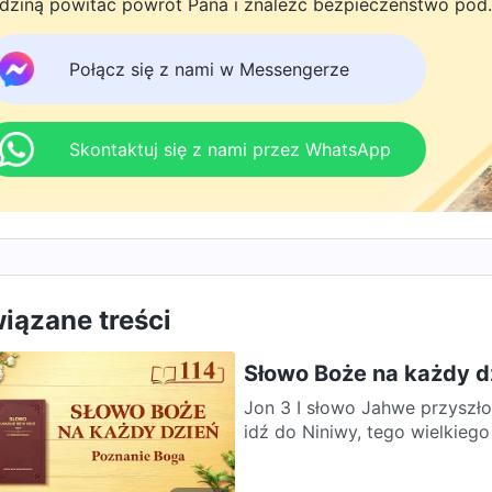
dziną powitać powrót Pana i znaleźć bezpieczeństwo pod
żą ochroną, kliknij WhatsAppa lub Messengera, aby dołąc
 naszej grupy studyjnej. Nie odkładaj tego do jutra.
Połącz się z nami w Messengerze
Skontaktuj się z nami przez WhatsApp
iązane treści
Słowo Boże na każdy d
Jon 3 I słowo Jahwe przyszło
idź do Niniwy, tego wielkiego 