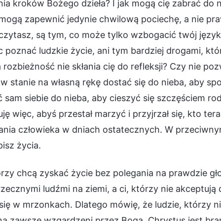
ia kroków Bożego dzieła? I jak mogą cię zabrać do ni
mogą zapewnić jedynie chwilową pociechę, a nie praw
czytasz, są tym, co może tylko wzbogacić twój język
poznać ludzkie życie, ani tym bardziej drogami, kt
 rozbieżność nie skłania cię do refleksji? Czy nie po
 w stanie na własną rękę dostać się do nieba, aby 
ć sam siebie do nieba, aby cieszyć się szczęściem 
ję więc, abyś przestał marzyć i przyjrzał się, kto ter
nia człowieka w dniach ostatecznych. W przeciwnym 
isz życia.
órzy chcą zyskać życie bez polegania na prawdzie gło
zecznymi ludźmi na ziemi, a ci, którzy nie akceptują 
się w mrzonkach. Dlatego mówię, że ludzie, którzy n
na zawsze wzgardzeni przez Boga. Chrystus jest bra