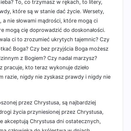
eba? To, co trzymasz w rękach, to litery,
dy, które są w stanie dać życie. Wersety,
, a nie słowami mądrości, które mogą ci
óre mogą cię doprowadzić do doskonałości.
zwala ci to zrozumieć ukrytych tajemnic? Czy
spotkać Boga? Czy bez przyjścia Boga możesz
rodzinnym z Bogiem? Czy nadal marzysz?
az pracuje, kto teraz wykonuje dzieło
razie, nigdy nie zyskasz prawdy i nigdy nie
szonej przez Chrystusa, są najbardziej
drogi życia przyniesionej przez Chrystusa,
ie akceptują Chrystusa dni ostatecznych,
mą człowieka do królestwa w dniach