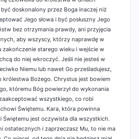
e być doskonalony przez Boga inaczej niż
eptować Jego słowa i być posłuszny Jego
ństw bez otrzymania prawdy, ani przyjęcia
znych, aby wszyscy, którzy naprawdę w
u zakończenie starego wieku i wejście w
hcą do niej wkroczyć. Jeśli nie jesteś w
zeciwko Niemu lub nawet Go prześladujesz,
do królestwa Bożego. Chrystus jest bowiem
go, któremu Bóg powierzył do wykonania
sz zaakceptować wszystkiego, co robi
uchowi Świętemu. Kara, która powinna
 Świętemu jest oczywista dla wszystkich.
ni ostatecznych i zaprzeczasz Mu, to nie ma
Co więcej, od tego dnia nie będziesz miał