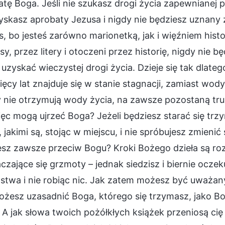
tę Boga. Jeśli nie szukasz drogi życia zapewnianej 
yskasz aprobaty Jezusa i nigdy nie będziesz uznany
s, bo jesteś zarówno marionetką, jak i więźniem histo
sy, przez litery i otoczeni przez historię, nigdy nie 
 uzyskać wieczystej drogi życia. Dzieje się tak dlate
ięcy lat znajduje się w stanie stagnacji, zamiast wody
 nie otrzymują wody życia, na zawsze pozostaną tru
ęc mogą ujrzeć Boga? Jeżeli będziesz starać się trz
, jakimi są, stojąc w miejscu, i nie spróbujesz zmienić 
sz zawsze przeciw Bogu? Kroki Bożego dzieła są rozl
czające się grzmoty – jednak siedzisz i biernie ocze
ństwa i nie robiąc nic. Jak zatem możesz być uważan
żesz uzasadnić Boga, którego się trzymasz, jako Bog
 A jak słowa twoich pożółkłych książek przeniosą c