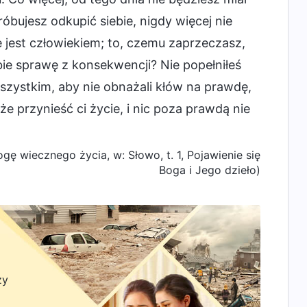
óbujesz odkupić siebie, nigdy więcej nie
e jest człowiekiem; to, czemu zaprzeczasz,
obie sprawę z konsekwencji? Nie popełniłeś
szystkim, aby nie obnażali kłów na prawdę,
e przynieść ci życie, i nic poza prawdą nie
ę wiecznego życia, w: Słowo, t. 1, Pojawienie się
Boga i Jego dzieło)
zy