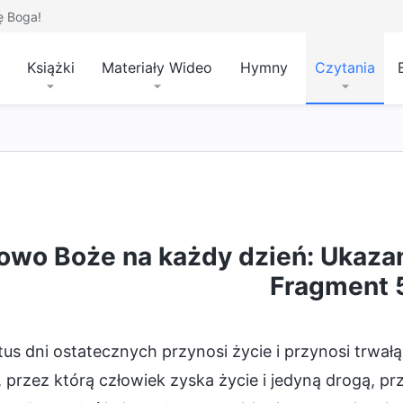
ę Boga!
Książki
Materiały Wideo
Hymny
Czytania
w dniach ostatecznych
Wcielenie
Znajomość 
owo Boże na każdy dzień: Ukazani
Fragment 
us dni ostatecznych przynosi życie i przynosi trwałą
 przez którą człowiek zyska życie i jedyną drogą, p