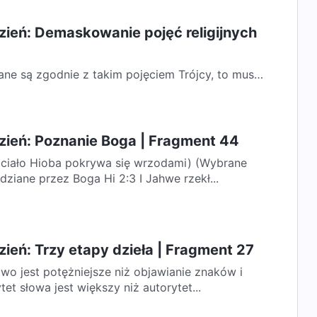
zień: Demaskowanie pojęć religijnych
iane są zgodnie z takim pojęciem Trójcy, to musi
eło wykonane przez każdego z Nich...
zień: Poznanie Boga | Fragment 44
(ciało Hioba pokrywa się wrzodami) (Wybrane
wypowiedziane przez Boga Hi 2:3 I Jahwe rzekł...
ień: Trzy etapy dzieła | Fragment 27
wo jest potężniejsze niż objawianie znaków i
t słowa jest większy niż autorytet...