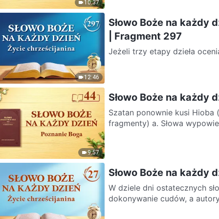
10:37
Słowo Boże na każdy d
| Fragment 297
Jeżeli trzy etapy dzieła ocen
istnieć trzech Bogów, bo dzi
12:46
Słowo Boże na każdy d
Szatan ponownie kusi Hioba 
fragmenty) a. Słowa 
9:57
Słowo Boże na każdy dz
W dziele dni ostatecznych sło
dokonywanie cudów, a autoryte