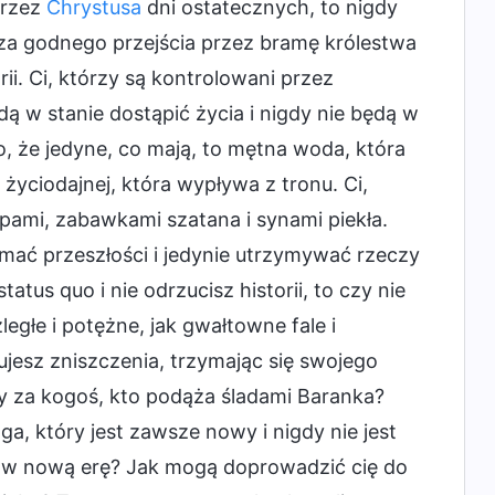
przez
Chrystusa
dni ostatecznych, to nigdy
 za godnego przejścia przez bramę królestwa
rii. Ci, którzy są kontrolowani przez
będą w stanie dostąpić życia i nigdy nie będą w
go, że jedyne, co mają, to mętna woda, która
 życiodajnej, która wypływa z tronu. Ci,
pami, zabawkami szatana i synami piekła.
ymać przeszłości i jedynie utrzymywać rzeczy
status quo i nie odrzucisz historii, to czy nie
egłe i potężne, jak gwałtowne fale i
kujesz zniszczenia, trzymając się swojego
y za kogoś, kto podąża śladami Baranka?
a, który jest zawsze nowy i nigdy nie jest
ię w nową erę? Jak mogą doprowadzić cię do