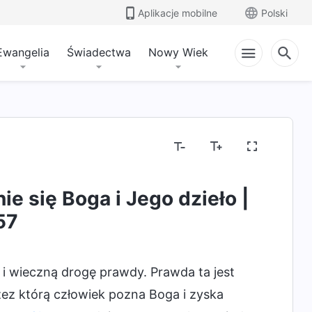
Aplikacje mobilne
Polski
Ewangelia
Świadectwa
Nowy Wiek
dzieła Bożego
Usposobienie Boga oraz to, co On 
e się Boga i Jego dzieło |
57
 i wieczną drogę prawdy. Prawda ta jest
rzez którą człowiek pozna Boga i zyska