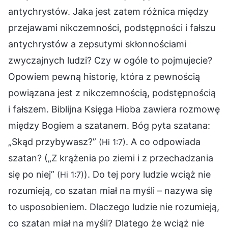
antychrystów. Jaka jest zatem różnica między
przejawami nikczemności, podstępności i fałszu
antychrystów a zepsutymi skłonnościami
zwyczajnych ludzi? Czy w ogóle to pojmujecie?
Opowiem pewną historię, która z pewnością
powiązana jest z nikczemnością, podstępnością
i fałszem. Biblijna Księga Hioba zawiera rozmowę
między Bogiem a szatanem. Bóg pyta szatana:
„Skąd przybywasz?”
. A co odpowiada
(Hi 1:7)
szatan? („Z krążenia po ziemi i z przechadzania
się po niej”
). Do tej pory ludzie wciąż nie
(Hi 1:7)
rozumieją, co szatan miał na myśli – nazywa się
to usposobieniem. Dlaczego ludzie nie rozumieją,
co szatan miał na myśli? Dlatego że wciąż nie