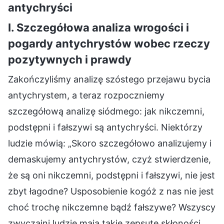
antychryści
I. Szczegółowa analiza wrogości i
pogardy antychrystów wobec rzeczy
pozytywnych i prawdy
Zakończyliśmy analizę szóstego przejawu bycia
antychrystem, a teraz rozpoczniemy
szczegółową analizę siódmego: jak nikczemni,
podstępni i fałszywi są antychryści. Niektórzy
ludzie mówią: „Skoro szczegółowo analizujemy i
demaskujemy antychrystów, czyż stwierdzenie,
że są oni nikczemni, podstępni i fałszywi, nie jest
zbyt łagodne? Usposobienie kogóż z nas nie jest
choć trochę nikczemne bądź fałszywe? Wszyscy
zwyczajni ludzie mają takie zepsute skłoności,