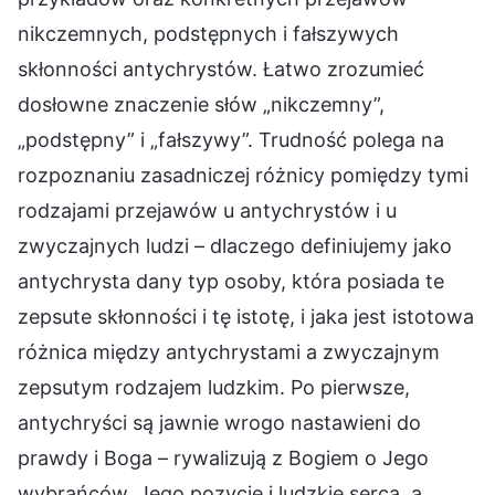
nikczemnych, podstępnych i fałszywych
skłonności antychrystów. Łatwo zrozumieć
dosłowne znaczenie słów „nikczemny”,
„podstępny” i „fałszywy”. Trudność polega na
rozpoznaniu zasadniczej różnicy pomiędzy tymi
rodzajami przejawów u antychrystów i u
zwyczajnych ludzi – dlaczego definiujemy jako
antychrysta dany typ osoby, która posiada te
zepsute skłonności i tę istotę, i jaka jest istotowa
różnica między antychrystami a zwyczajnym
zepsutym rodzajem ludzkim. Po pierwsze,
antychryści są jawnie wrogo nastawieni do
prawdy i Boga – rywalizują z Bogiem o Jego
wybrańców, Jego pozycję i ludzkie serca, a