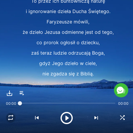
To przez ich buntowniczą naturę
i ignorowanie dzieła Ducha Świętego.
Faryzeusze mówili,
że dzieło Jezusa odmienne jest od tego,
co prorok ogłosił o dziecku,
zaś teraz ludzie odrzucają Boga,
gdyż Jego dzieło w ciele,
nie zgadza się z Biblią.
Czyż nie jest to taki sam bunt przeciw Bogu?
Czy potrafisz bez wahania przyjąć dzieło Ducha?
00:00
00:00
Jeśli to Ducha Świętego dzieło,
to z pewnością właściwy strumień.
Winieneś przyjąć to bez obaw,