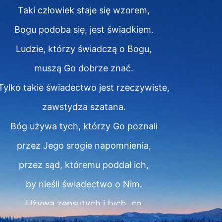
Taki człowiek staje się wzorem,
Bogu podoba się, jest świadkiem.
Ludzie, którzy świadczą o Bogu,
muszą Go dobrze znać.
Tylko takie świadectwo jest rzeczywiste,
zawstydza szatana.
Bóg używa tych, którzy Go poznali
przez Jego srogie napomnienia,
przez sąd, któremu poddał ich,
by nieśli świadectwo o Nim.
Używa zepsutych i tych, co