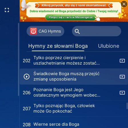
Jedynie buntując się przeciwko
198
cielesności możesz ujrzeć
cudowność Boga
Musisz nieść świadectwo o Bogu
199
we wszystkim
CAG Hymns
Kto wierzy w Boga, lecz nie miłuje
201
Hymny ze słowami Boga
Ulubione
Go, ten żyje nadaremnie
Tylko poprzez cierpienie i
202
uszlachetnianie możesz zostać
udoskonalony przez Boga
Świadkowie Boga muszą przejść
zmianę usposobienia
Poznanie Boga jest Jego
206
ostatecznym wymogiem wobec
ludzkości
Tylko poznając Boga, człowiek
207
może Go pokochać
Wierne serce dla Boga
208