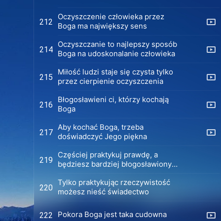
Oczyszczenie człowieka przez
212
Boga ma największy sens
Oczyszczanie to najlepszy sposób
214
Boga na udoskonalanie człowieka
Miłość ludzi staje się czysta tylko
215
przez cierpienie oczyszczenia
Błogosławieni ci, którzy kochają
216
Boga
Aby kochać Boga, trzeba
217
doświadczyć Jego piękna
Częściej praktykuj prawdę, a
219
będziesz bardziej błogosławiony
przez Boga
Tylko praktykując rzeczywistość
220
możesz nieść świadectwo
Pokora Boga jest taka cudowna
222