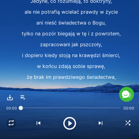
Jedyne, co rozumieją, to doktryny,
ale nie potrafią wcielać prawdy w życie
ani nieść świadectwa o Bogu,
tylko na pozór biegają w tę i z powrotem,
zapracowani jak pszczoły,
i dopiero kiedy stoją na krawędzi śmierci,
w końcu zdają sobie sprawę,
że brak im prawdziwego świadectwa,
że w ogóle nie znają Boga.
A czyż nie jest już za późno?
00:00
00:00
Dlaczego nie chwytasz dnia
i nie dążysz do prawdy, którą kochasz?
Po co czekać do jutra?