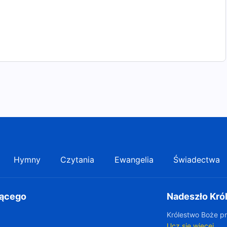
Hymny
Czytania
Ewangelia
Świadectwa
gącego
Nadeszło Kró
Królestwo Boże pr
Ucz się więcej