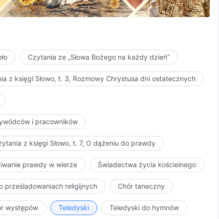
jeśli bez względu na to, jak wielkie cierpienie znosisz,
ę, a twoje skażone skłonności zostaną oczyszczone, to
wiek musi dążyć do prawdy, w: Słowo, t. 6, O dążeniu do prawdy
 o Bogu i stać się istotą stworzoną, która spełnia
andardy, to przetrwasz.
eło
Czytania ze „Słowa Bożego na każdy dzień”
ia z księgi Słowo, t. 3, Rozmowy Chrystusa dni ostatecznych
przywódców i pracowników
ytania z księgi Słowo, t. 7, O dążeniu do prawdy
kiwanie prawdy w wierze
Świadectwa życia kościelnego
o prześladowaniach religijnych
Chór taneczny
ór występów
Teledyski
Teledyski do hymnów