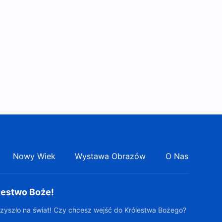
6:01
Nowy Wiek
Wystawa Obrazów
O Nas
lestwo Boże!
zyszło na świat! Czy chcesz wejść do Królestwa Bożego?