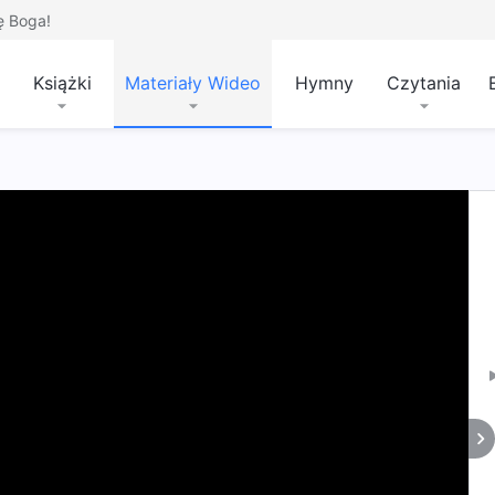
ę Boga!
Książki
Materiały Wideo
Hymny
Czytania