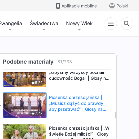
Piosenka chrześcijańska |
Aplikacje mobilne
Polski
„Jak ludzie powinni rozwiązać
problem swojego błędnego
5:40
rozumienia Boga?” | Głosy na
Ewangelia
Świadectwa
Nowy Wiek
chwałę Boga 2026
Piosenka chrześcijańska |
„Szczere uczucia Stwórcy do
ludzi” | Głosy na chwałę Boga
7:40
2026
Podobne materiały
81
/
233
Piosenka chrześcijańska |
„Obyśmy wszyscy poznali
cudowność Boga” | Głosy na
5:22
chwałę Boga 2026
Piosenka chrześcijańska |
„Musisz dążyć do prawdy,
aby przetrwać” | Głosy na
7:47
chwałę Boga 2026
Piosenka chrześcijańska | „W
świetle Bożej miłości” | Głosy