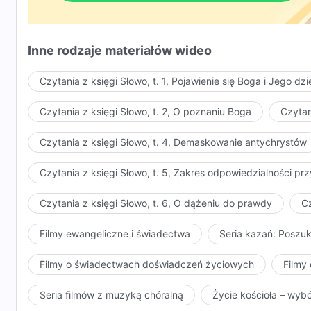
prawdy i wkroczyłeś na ścieżkę podążania za Bogiem i 
lub ile trudności napotykasz potrafisz przyjąć prawd
Dlaczego czło
dostąpisz zbawienia. Jeśli potrafisz nieść świadectwo
Inne rodzaje materiałów wideo
standardy, panem wszystkich rzeczy, który spełnia st
Czytania z księgi Słowo, t. 1, Pojawienie się Boga i Jego dzi
Czytania z księgi Słowo, t. 2, O poznaniu Boga
Czytan
Czytania z księgi Słowo, t. 4, Demaskowanie antychrystów
Czytania z księgi Słowo, t. 5, Zakres odpowiedzialności 
Czytania z księgi Słowo, t. 6, O dążeniu do prawdy
Cz
Filmy ewangeliczne i świadectwa
Seria kazań: Poszu
Filmy o świadectwach doświadczeń życiowych
Filmy 
Seria filmów z muzyką chóralną
Życie kościoła – wyb