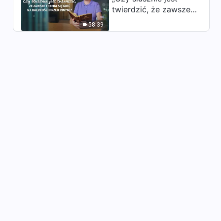
Pieśń uwielbienia | „Jak Bóg
twierdzić, że zawsze
sprawuje suwerenną władzę
trzeba się mieć na
nad wszystkimi rzeczami”
58:39
baczności przed
4:48
innymi?”
Pieśń uwielbienia | „O mój
ukochany, proszę poczekaj
na mnie”
4:31
Pieśń uwielbienia | „Dawno
temu Bóg wyznaczył los
człowieka”
5:23
Pieśń uwielbienia | „Życie
nabiera znaczenia, kiedy
wypełniasz swoją misję”
7:46
Pieśń uwielbienia | „Droga do
królestwa nie jest gładka”