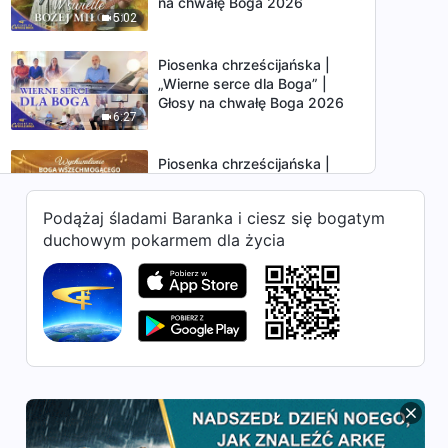
na chwałę Boga 2026
5:02
Piosenka chrześcijańska |
„Wierne serce dla Boga” |
Głosy na chwałę Boga 2026
6:27
Piosenka chrześcijańska |
„Wychwalanie Boga
Wszechmogącego nigdy nie
Podążaj śladami Baranka i ciesz się bogatym
9:15
ustanie” | Głosy na chwałę
duchowym pokarmem dla życia
Boga 2026
Piosenka chrześcijańska |
„Bóg pragnie, by więcej ludzi
dostąpiło Jego zbawienia” |
4:36
Głosy na chwałę Boga 2026
Pieśń uwielbienia | „Owce
Boga słuchają Jego głosu”
5:26