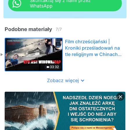
Skontaktuj się z nami przez
WhatsApp
Podobne materiały
7
/
7
Film chrześcijański |
Kroniki prześladowań na
tle religijnym w Chinach
„Kto jest winowajcą?”
33:32
Zobacz więcej