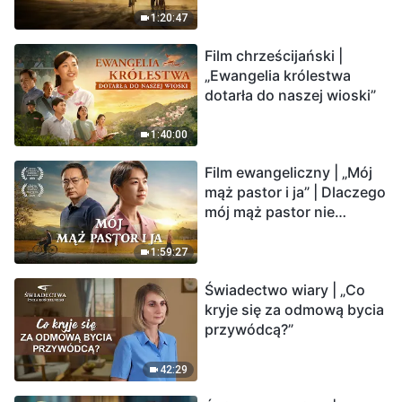
krawędzi, dokąd zmierza
1:20:47
los ludzkości?
Film chrześcijański |
„Ewangelia królestwa
dotarła do naszej wioski”
1:40:00
Film ewangeliczny | „Mój
mąż pastor i ja” | Dlaczego
mój mąż pastor nie
rozumie głosu Boga?
1:59:27
Świadectwo wiary | „Co
kryje się za odmową bycia
przywódcą?”
42:29