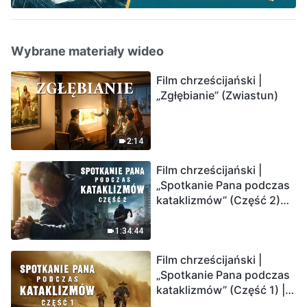
Wybrane materiały wideo
Film chrześcijański |
„Zgłębianie” (Zwiastun)
2:14
Film chrześcijański |
„Spotkanie Pana podczas
kataklizmów” (Część 2)
Ziemia wchodzi w
„masowe wymieranie”.
1:34:44
Katastrofy uderzają.
Film chrześcijański |
Ludzkość weszła w
„Spotkanie Pana podczas
odliczanie. Czy znalazłeś
kataklizmów” (Część 1) |
już drogę ocalenia?
Nasz dom, Ziemia, stoi na