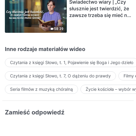
Świadectwo wiary | „Czy
słusznie jest twierdzić, że
zawsze trzeba się mieć na
baczności przed innymi?”
58:39
Inne rodzaje materiałów wideo
Czytania z księgi Słowo, t. 1, Pojawienie się Boga i Jego dzieło
Czytania z księgi Słowo, t. 7, O dążeniu do prawdy
Filmy
Seria filmów z muzyką chóralną
Życie kościoła – wybór 
Zamieść odpowiedź