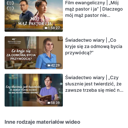
Film ewangeliczny | „Mój
mąż pastor i ja” | Dlaczego
mój mąż pastor nie
rozumie głosu Boga?
1:59:27
Świadectwo wiary | „Co
kryje się za odmową bycia
przywódcą?”
42:29
Świadectwo wiary | „Czy
słusznie jest twierdzić, że
zawsze trzeba się mieć na
baczności przed innymi?”
58:39
Inne rodzaje materiałów wideo