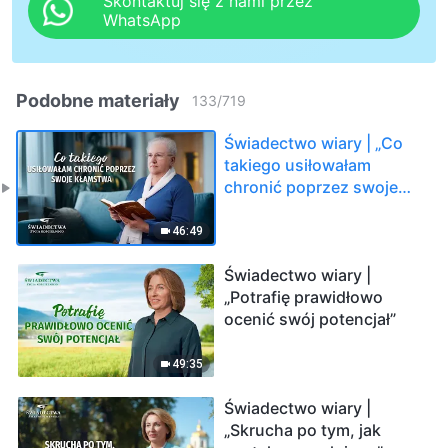
Skontaktuj się z nami przez
WhatsApp
Podobne materiały
133
/
719
Świadectwo wiary | „Co
takiego usiłowałam
chronić poprzez swoje
kłamstwa”
46:49
Świadectwo wiary |
„Potrafię prawidłowo
ocenić swój potencjał”
49:35
Świadectwo wiary |
„Skrucha po tym, jak