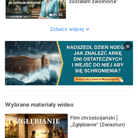
zostałam zwolniona”
51:36
Zobacz więcej
Wybrane materiały wideo
Film chrześcijański |
„Zgłębianie” (Zwiastun)