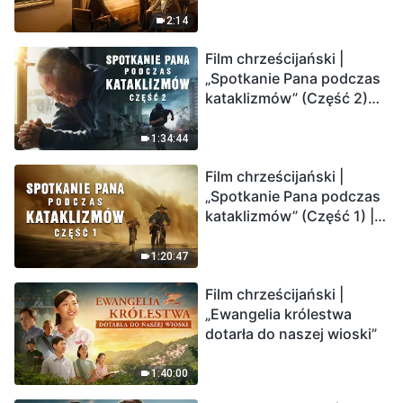
2:14
Film chrześcijański |
„Spotkanie Pana podczas
kataklizmów” (Część 2)
Ziemia wchodzi w
„masowe wymieranie”.
1:34:44
Katastrofy uderzają.
Film chrześcijański |
Ludzkość weszła w
„Spotkanie Pana podczas
odliczanie. Czy znalazłeś
kataklizmów” (Część 1) |
już drogę ocalenia?
Nasz dom, Ziemia, stoi na
krawędzi, dokąd zmierza
1:20:47
los ludzkości?
Film chrześcijański |
„Ewangelia królestwa
dotarła do naszej wioski”
1:40:00