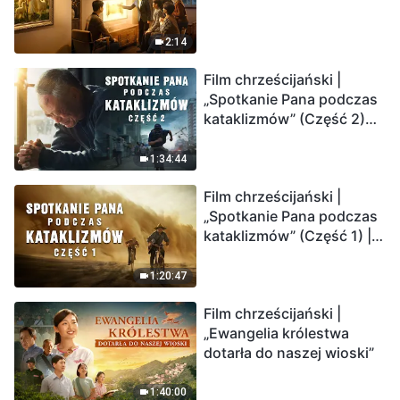
2:14
Film chrześcijański |
„Spotkanie Pana podczas
kataklizmów” (Część 2)
Ziemia wchodzi w
„masowe wymieranie”.
1:34:44
Katastrofy uderzają.
Film chrześcijański |
Ludzkość weszła w
„Spotkanie Pana podczas
odliczanie. Czy znalazłeś
kataklizmów” (Część 1) |
już drogę ocalenia?
Nasz dom, Ziemia, stoi na
krawędzi, dokąd zmierza
1:20:47
los ludzkości?
Film chrześcijański |
„Ewangelia królestwa
dotarła do naszej wioski”
1:40:00