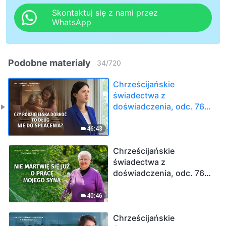
Skontaktuj się z nami przez
WhatsApp
Podobne materiały
34
/
720
Chrześcijańskie
świadectwa z
doświadczenia, odc. 768:
Czy rodzicielska dobroć
to dług nie do spłacenia?
46:43
Chrześcijańskie
świadectwa z
doświadczenia, odc. 766:
Nie martwię się już o
pracę mojego syna
40:46
Chrześcijańskie