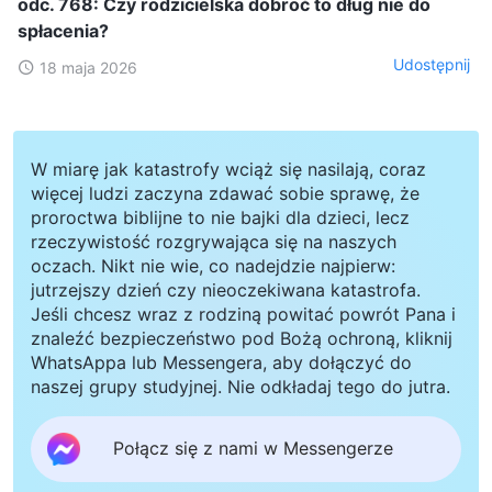
odc. 768: Czy rodzicielska dobroć to dług nie do
spłacenia?
Udostępnij
18 maja 2026
W miarę jak katastrofy wciąż się nasilają, coraz
więcej ludzi zaczyna zdawać sobie sprawę, że
proroctwa biblijne to nie bajki dla dzieci, lecz
rzeczywistość rozgrywająca się na naszych
oczach. Nikt nie wie, co nadejdzie najpierw:
jutrzejszy dzień czy nieoczekiwana katastrofa.
Jeśli chcesz wraz z rodziną powitać powrót Pana i
znaleźć bezpieczeństwo pod Bożą ochroną, kliknij
WhatsAppa lub Messengera, aby dołączyć do
naszej grupy studyjnej. Nie odkładaj tego do jutra.
Połącz się z nami w Messengerze