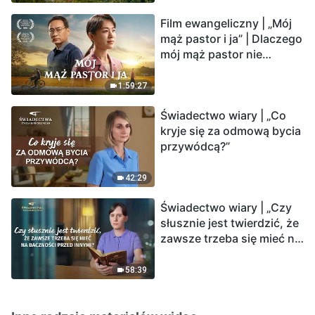
Film ewangeliczny | „Mój
mąż pastor i ja” | Dlaczego
mój mąż pastor nie
rozumie głosu Boga?
1:59:27
Świadectwo wiary | „Co
kryje się za odmową bycia
przywódcą?”
42:29
Świadectwo wiary | „Czy
słusznie jest twierdzić, że
zawsze trzeba się mieć na
baczności przed innymi?”
58:39