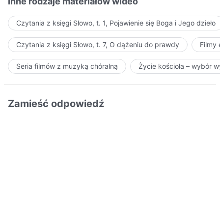
Inne rodzaje materiałów wideo
Czytania z księgi Słowo, t. 1, Pojawienie się Boga i Jego dzieło
Czytania z księgi Słowo, t. 7, O dążeniu do prawdy
Filmy
Seria filmów z muzyką chóralną
Życie kościoła – wybór 
Zamieść odpowiedź