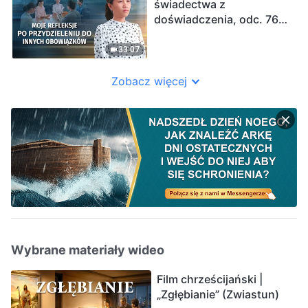
świadectwa z
doświadczenia, odc. 767:
Moje refleksje po
przydzieleniu do innych
33:07
obowiązków
Zobacz więcej
Wybrane materiały wideo
Film chrześcijański |
„Zgłębianie” (Zwiastun)