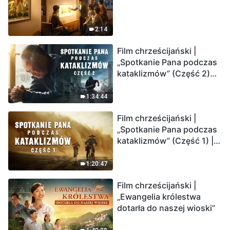
2:14
Film chrześcijański |
„Spotkanie Pana podczas
kataklizmów” (Część 2)
Ziemia wchodzi w
„masowe wymieranie”.
1:34:44
Katastrofy uderzają.
Film chrześcijański |
Ludzkość weszła w
„Spotkanie Pana podczas
odliczanie. Czy znalazłeś
kataklizmów” (Część 1) |
już drogę ocalenia?
Nasz dom, Ziemia, stoi na
krawędzi, dokąd zmierza
1:20:47
los ludzkości?
Film chrześcijański |
„Ewangelia królestwa
dotarła do naszej wioski”