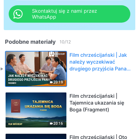
Skontaktuj się z nami przez
WhatsApp
Podobne materiały
10
/
12
Film chrześcijański | Jak
należy wyczekiwać
drugiego przyjścia Pana?
(Fragment)
20:19
Film chrześcijański |
Tajemnica ukazania się
Boga (Fragment)
20:16
Film chrześcijański | Oto