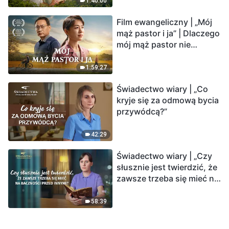
1:40:00
Film ewangeliczny | „Mój
mąż pastor i ja” | Dlaczego
mój mąż pastor nie
rozumie głosu Boga?
1:59:27
Świadectwo wiary | „Co
kryje się za odmową bycia
przywódcą?”
42:29
Świadectwo wiary | „Czy
słusznie jest twierdzić, że
zawsze trzeba się mieć na
baczności przed innymi?”
58:39