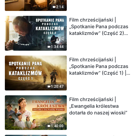
2:14
Film chrześcijański |
„Spotkanie Pana podczas
kataklizmów” (Część 2)
Ziemia wchodzi w
„masowe wymieranie”.
1:34:44
Katastrofy uderzają.
Film chrześcijański |
Ludzkość weszła w
„Spotkanie Pana podczas
odliczanie. Czy znalazłeś
kataklizmów” (Część 1) |
już drogę ocalenia?
Nasz dom, Ziemia, stoi na
krawędzi, dokąd zmierza
1:20:47
los ludzkości?
Film chrześcijański |
„Ewangelia królestwa
dotarła do naszej wioski”
1:40:00