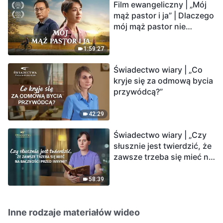
Film ewangeliczny | „Mój
mąż pastor i ja” | Dlaczego
mój mąż pastor nie
rozumie głosu Boga?
1:59:27
Świadectwo wiary | „Co
kryje się za odmową bycia
przywódcą?”
42:29
Świadectwo wiary | „Czy
słusznie jest twierdzić, że
zawsze trzeba się mieć na
baczności przed innymi?”
58:39
Inne rodzaje materiałów wideo