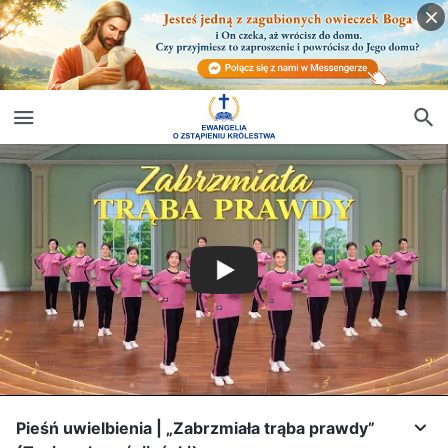
Pieśń uwielbienia | „Zabrzmiała trąba prawdy”