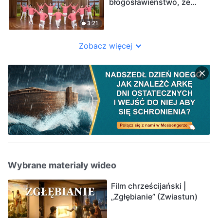
błogosławieństwo, że
wyniesieni jesteśmy
przed oblicze Boga”
3:21
(Taniec chrześcijański)
Zobacz więcej
Wybrane materiały wideo
Film chrześcijański |
„Zgłębianie” (Zwiastun)