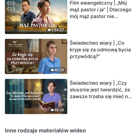
Film ewangeliczny | „Mój
mąż pastor i ja” | Dlaczego
mój mąż pastor nie
rozumie głosu Boga?
1:59:27
Świadectwo wiary | „Co
kryje się za odmową bycia
przywódcą?”
42:29
Świadectwo wiary | „Czy
słusznie jest twierdzić, że
zawsze trzeba się mieć na
baczności przed innymi?”
58:39
Inne rodzaje materiałów wideo