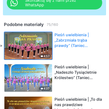
Skontaktuj się z nami przez
WhatsApp
Podobne materiały
75
/
160
Pieśń uwielbienia |
„Zabrzmiała trąba
prawdy” (Taniec
chrześcijański)
4:57
Pieśń uwielbienia |
„Nadeszło Tysiącletnie
Królestwo” (Taniec
chrześcijański)
4:37
Pieśń uwielbienia | „To dla
nas prawdziwe