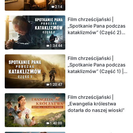
2:14
Film chrześcijański |
„Spotkanie Pana podczas
kataklizmów” (Część 2)
Ziemia wchodzi w
„masowe wymieranie”.
1:34:44
Katastrofy uderzają.
Film chrześcijański |
Ludzkość weszła w
„Spotkanie Pana podczas
odliczanie. Czy znalazłeś
kataklizmów” (Część 1) |
już drogę ocalenia?
Nasz dom, Ziemia, stoi na
krawędzi, dokąd zmierza
1:20:47
los ludzkości?
Film chrześcijański |
„Ewangelia królestwa
dotarła do naszej wioski”
1:40:00