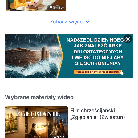
od fałszywych
Chrystusów”
31:35
Zobacz więcej
Wybrane materiały wideo
Film chrześcijański |
„Zgłębianie” (Zwiastun)
2:14