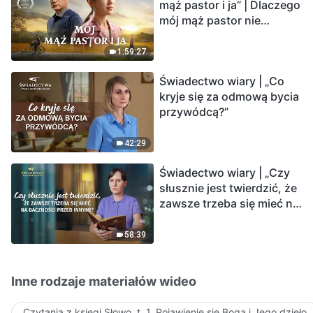
mąż pastor i ja” | Dlaczego
mój mąż pastor nie
rozumie głosu Boga?
1:59:27
Świadectwo wiary | „Co
kryje się za odmową bycia
przywódcą?”
42:29
Świadectwo wiary | „Czy
słusznie jest twierdzić, że
zawsze trzeba się mieć na
baczności przed innymi?”
58:39
Inne rodzaje materiałów wideo
Czytania z księgi Słowo, t. 1, Pojawienie się Boga i Jego dzieło