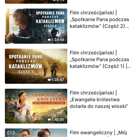
Film chrześcijański |
„Spotkanie Pana podczas
kataklizmów” (Część 2)
Ziemia wchodzi w
„masowe wymieranie”.
1:34:44
Katastrofy uderzają.
Film chrześcijański |
Ludzkość weszła w
„Spotkanie Pana podczas
odliczanie. Czy znalazłeś
kataklizmów” (Część 1) |
już drogę ocalenia?
Nasz dom, Ziemia, stoi na
krawędzi, dokąd zmierza
1:20:47
los ludzkości?
Film chrześcijański |
„Ewangelia królestwa
dotarła do naszej wioski”
1:40:00
Film ewangeliczny | „Mój