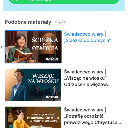
Podobne materiały
63
/
74
Świadectwo wiary |
„Ścieżka do obmycia”
26:19
Świadectwo wiary |
„Wisząc na włosku”
Odrzucenie więzów
fałszywych pasterzy i
powrót do Boga
28:40
Świadectwo wiary |
„Potrafię odróżnić
prawdziwego Chrystusa