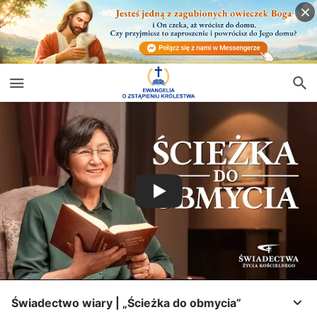
Świadectwo wiary | „Ścieżka do obmycia”