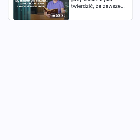
twierdzić, że zawsze
trzeba się mieć na
58:39
baczności przed
innymi?”