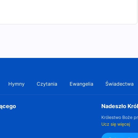
Hymny
Czytania
Ewangelia
Świadectwa
gącego
Nadeszło Kró
Królestwo Boże pr
Ucz się więcej