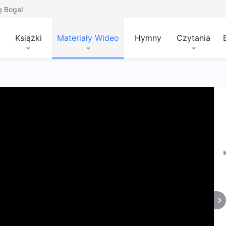
ę Boga!
Książki
Materiały Wideo
Hymny
Czytania