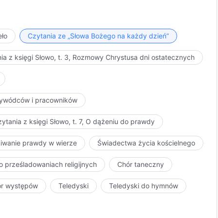
iedy przyjmuje Jego karcenie. Wszystko to jest dziełem
 Ducha. Dzieło wykonane przez Boga wcielonego jest
cią trzech etapów dzieła Bożego są dwa etapy dzieła
eło
Czytania ze „Słowa Bożego na każdy dzień”
ą przeszkodą w dziele Boga wcielonego. W szczególności
 jest niezwykle trudne, warunki są niesprzyjające, a
ia z księgi Słowo, t. 3, Rozmowy Chrystusa dni ostatecznych
ednak pod koniec tego dzieła, nadal będzie ono osiągać
ciała i jest on bardziej przekonujący niż efekt dzieła
 przez Boga w ciele i muszą być ukończone przez Boga
przywódców i pracowników
est wykonywane przez Boga w ciele, a
zbawienie
 ciele. Chociaż cała ludzkość uważa, że Bóg w ciele
ytania z księgi Słowo, t. 7, O dążeniu do prawdy
o dotyczy losu i istnienia całej ludzkości.
kiwanie prawdy w wierze
Świadectwa życia kościelnego
o prześladowaniach religijnych
Chór taneczny
ór występów
Teledyski
Teledyski do hymnów