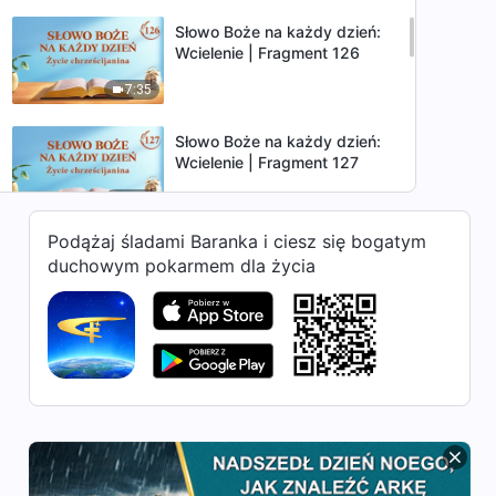
Słowo Boże na każdy dzień:
Wcielenie | Fragment 126
7:35
Słowo Boże na każdy dzień:
Wcielenie | Fragment 127
7:56
Podążaj śladami Baranka i ciesz się bogatym
Słowo Boże na każdy dzień:
duchowym pokarmem dla życia
Wcielenie | Fragment 128
10:39
Słowo Boże na każdy dzień:
Wcielenie | Fragment 129
10:54
Słowo Boże na każdy dzień:
Wcielenie | Fragment 130