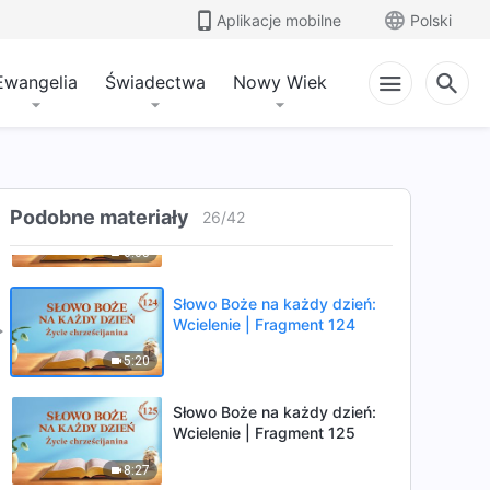
Aplikacje mobilne
Polski
4:03
Ewangelia
Świadectwa
Nowy Wiek
Słowo Boże na każdy dzień:
Wcielenie | Fragment 122
8:24
Słowo Boże na każdy dzień:
Podobne materiały
Wcielenie | Fragment 123
26
/
42
6:05
Słowo Boże na każdy dzień:
Wcielenie | Fragment 124
5:20
Słowo Boże na każdy dzień:
Wcielenie | Fragment 125
8:27