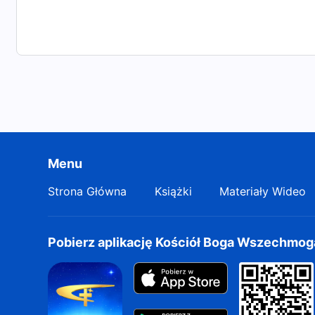
Menu
Strona Główna
Książki
Materiały Wideo
Pobierz aplikację Kościół Boga Wszechmo