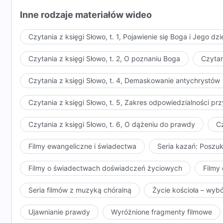
sprzeciwu wobec Niego i otrzymuje od Niego życie, k
Inne rodzaje materiałów wideo
Boga w ciele, a nie dziełem Boga w Jego tożsamości
największym i najgłębszym dziełem, a kluczową częś
Czytania z księgi Słowo, t. 1, Pojawienie się Boga i Jego dzi
wcielenia. Gruntowne zepsucie człowieka jest wielk
dzieło wykonywane wobec ludzi w dniach ostatecznych
Czytania z księgi Słowo, t. 2, O poznaniu Boga
Czytan
kaliber każdego rodzaju człowieka jest dość słaby. J
Czytania z księgi Słowo, t. 4, Demaskowanie antychrystów
właściwy efekt, bez żadnych wad; jest to efekt dzieła 
Ducha. Trzy etapy Bożego dzieła zostaną ukończone
Czytania z księgi Słowo, t. 5, Zakres odpowiedzialności 
wcielonego. Najważniejsze i najistotniejsze dzieło j
człowieka musi być dokonane osobiście przez Boga w
Czytania z księgi Słowo, t. 6, O dążeniu do prawdy
Cz
nie ma związku z człowiekiem, w rzeczywistości ciało t
Filmy ewangeliczne i świadectwa
Seria kazań: Poszu
Filmy o świadectwach doświadczeń życiowych
Filmy 
Seria filmów z muzyką chóralną
Życie kościoła – wyb
Ujawnianie prawdy
Wyróżnione fragmenty filmowe