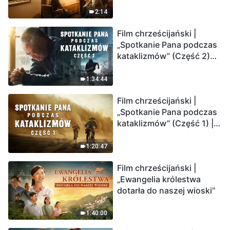
2:14
Film chrześcijański |
„Spotkanie Pana podczas
kataklizmów” (Część 2)
Ziemia wchodzi w
„masowe wymieranie”.
1:34:44
Katastrofy uderzają.
Film chrześcijański |
Ludzkość weszła w
„Spotkanie Pana podczas
odliczanie. Czy znalazłeś
kataklizmów” (Część 1) |
już drogę ocalenia?
Nasz dom, Ziemia, stoi na
krawędzi, dokąd zmierza
1:20:47
los ludzkości?
Film chrześcijański |
„Ewangelia królestwa
dotarła do naszej wioski”
1:40:00