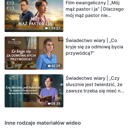
Film ewangeliczny | „Mój
mąż pastor i ja” | Dlaczego
mój mąż pastor nie
rozumie głosu Boga?
1:59:27
Świadectwo wiary | „Co
kryje się za odmową bycia
przywódcą?”
42:29
Świadectwo wiary | „Czy
słusznie jest twierdzić, że
zawsze trzeba się mieć na
baczności przed innymi?”
58:39
Inne rodzaje materiałów wideo