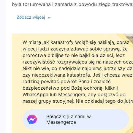
była torturowana i zamarła z powodu złego traktowa
obowiązki. Po śmierci Yang Huizhi rząd KPCh bezpods
Niektóre materiały zawarte w tym filmie pochodzą z 
Zobacz więcej
serca. Jej rodzina chciała dojść sprawiedliwości, ale 
nie odważyli.
Wow!視覺特效 Show 一手!影片素材上傳區!
https://www.youtube.com/channel/UCo2WsnnMMdo
W miarę jak katastrofy wciąż się nasilają, coraz
więcej ludzi zaczyna zdawać sobie sprawę, że
proroctwa biblijne to nie bajki dla dzieci, lecz
rzeczywistość rozgrywająca się na naszych ocz
Nikt nie wie, co nadejdzie najpierw: jutrzejszy dz
czy nieoczekiwana katastrofa. Jeśli chcesz wraz
rodziną powitać powrót Pana i znaleźć
bezpieczeństwo pod Bożą ochroną, kliknij
WhatsAppa lub Messengera, aby dołączyć do
naszej grupy studyjnej. Nie odkładaj tego do jutr
Połącz się z nami w
Messengerze