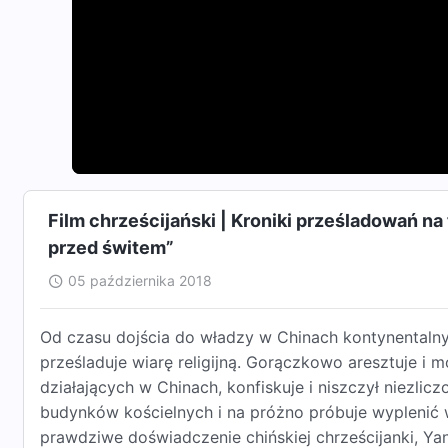
Film chrześcijański | Kroniki prześladowań na
przed świtem”
05 października 2018
Od czasu dojścia do władzy w Chinach kontynentalny
prześladuje wiarę religijną. Gorączkowo aresztuje i 
działających w Chinach, konfiskuje i niszczył niezli
budynków kościelnych i na próżno próbuje wyplenić
prawdziwe doświadczenie chińskiej chrześcijanki, Ya