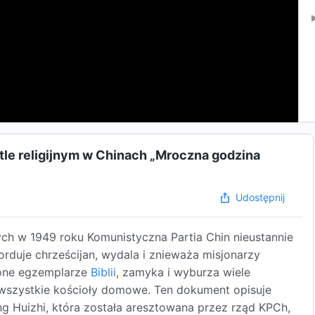
 tle religijnym w Chinach „Mroczna godzina
Udostępnij
ch w 1949 roku Komunistyczna Partia Chin nieustannie
morduje chrześcijan, wydala i znieważa misjonarzy
czone egzemplarze
Biblii
, zamyka i wyburza wiele
 wszystkie kościoły domowe. Ten dokument opisuje
ng Huizhi, która została aresztowana przez rząd KPCh,