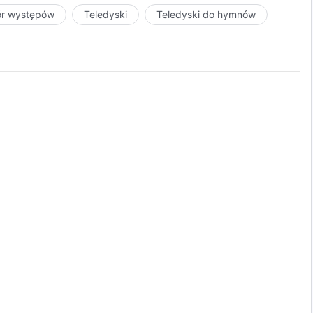
ór występów
Teledyski
Teledyski do hymnów