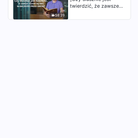
twierdzić, że zawsze
trzeba się mieć na
58:39
baczności przed
innymi?”