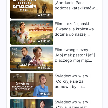
„Spotkanie Pana
uderzają. Ludzkość
podczas kataklizmów”
weszła w odliczanie.
(Część 1) | Nasz dom,
Czy znalazłeś już
1:20:47
Ziemia, stoi na
drogę ocalenia?
Film chrześcijański |
krawędzi, dokąd
„Ewangelia królestwa
zmierza los ludzkości?
dotarła do naszej
wioski”
1:40:00
Film ewangeliczny |
„Mój mąż pastor i ja” |
Dlaczego mój mąż
pastor nie rozumie
1:59:27
głosu Boga?
Świadectwo wiary |
„Co kryje się za
odmową bycia
przywódcą?”
42:29
Świadectwo wiary |
„Czy słusznie jest