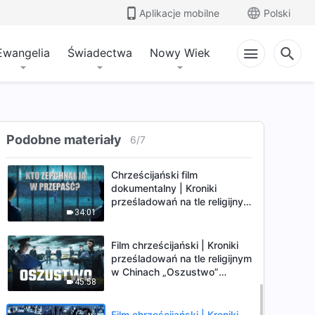
47:59
cierpienia”
Aplikacje mobilne
Polski
Chrześcijański film
dokumentalny | Kroniki
Ewangelia
Świadectwa
Nowy Wiek
prześladowań na tle religijnym
47:37
w Chinach „Do krawędzi i z
powrotem” (Dubbing PL)
Film religijny oparte na
faktach | Kroniki
prześladowań na tle religijnym
Podobne materiały
6
/
7
39:45
w Chinach „Długa droga na
wygnaniu” (Dubbing PL)
Chrześcijański film
dokumentalny | Kroniki
prześladowań na tle religijnym
34:01
w Chinach „Kto zepchnął ją w
przepaść?” (Dubbing PL)
Film chrześcijański | Kroniki
prześladowań na tle religijnym
w Chinach „Oszustwo”
45:58
(Dubbing PL)
Film chrześcijański | Kroniki