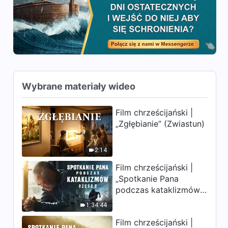
Wybrane materiały wideo
Film chrześcijański |
„Zgłębianie” (Zwiastun)
2:14
Film chrześcijański |
„Spotkanie Pana
podczas kataklizmów”
(Część 2) Ziemia
1:34:44
wchodzi w „masowe
Film chrześcijański |
wymieranie”. Katastrofy