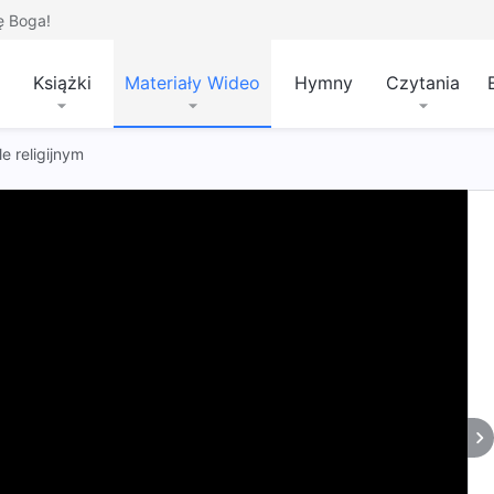
ę Boga!
Książki
Materiały Wideo
Hymny
Czytania
e religijnym