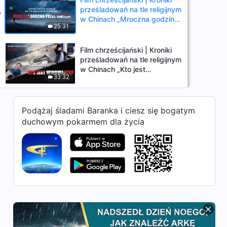
prześladowań na tle religijnym
w Chinach „Mroczna godzina
25:31
przed świtem”
Film chrześcijański | Kroniki
prześladowań na tle religijnym
w Chinach „Kto jest
33:32
winowajcą?”
Podążaj śladami Baranka i ciesz się bogatym
duchowym pokarmem dla życia