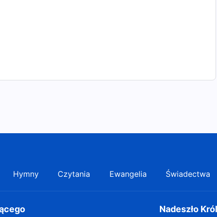
Hymny
Czytania
Ewangelia
Świadectwa
gącego
Nadeszło Kró