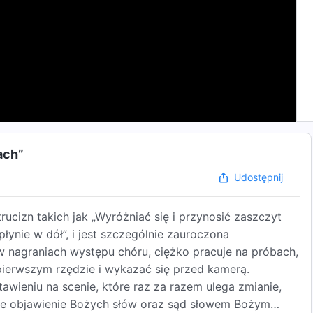
ach”
Udostępnij
ucizn takich jak „Wyróżniać się i przynosić zaszczyt
ynie w dół”, i jest szczególnie zauroczona
 w nagraniach występu chóru, ciężko pracuje na próbach,
w pierwszym rzędzie i wykazać się przed kamerą.
awieniu na scenie, które raz za razem ulega zmianie,
znie objawienie Bożych słów oraz sąd słowem Bożym