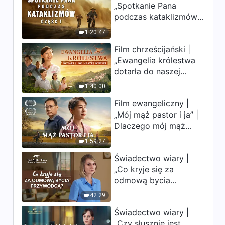
„Spotkanie Pana
uderzają. Ludzkość
podczas kataklizmów”
weszła w odliczanie.
(Część 1) | Nasz dom,
Czy znalazłeś już
1:20:47
Ziemia, stoi na
drogę ocalenia?
Film chrześcijański |
krawędzi, dokąd
„Ewangelia królestwa
zmierza los ludzkości?
dotarła do naszej
wioski”
1:40:00
Film ewangeliczny |
„Mój mąż pastor i ja” |
Dlaczego mój mąż
pastor nie rozumie
1:59:27
głosu Boga?
Świadectwo wiary |
„Co kryje się za
odmową bycia
przywódcą?”
42:29
Świadectwo wiary |
„Czy słusznie jest