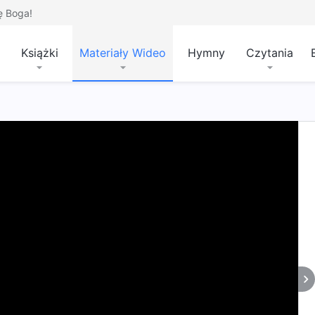
ę Boga!
Książki
Materiały Wideo
Hymny
Czytania