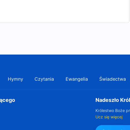
Hymny
Czytania
Ewangelia
Świadectwa
gącego
Nadeszło Kró
Królestwo Boże pr
Ucz się więcej