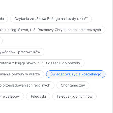
eło
Czytania ze „Słowa Bożego na każdy dzień”
ia z księgi Słowo, t. 3, Rozmowy Chrystusa dni ostatecznych
przywódców i pracowników
ytania z księgi Słowo, t. 7, O dążeniu do prawdy
kiwanie prawdy w wierze
Świadectwa życia kościelnego
o prześladowaniach religijnych
Chór taneczny
ór występów
Teledyski
Teledyski do hymnów