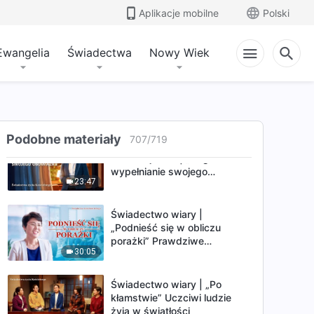
Świadectwo wiary |
Aplikacje mobilne
Polski
„Wytrwałość w obowiązkach”
29:19
Ewangelia
Świadectwa
Nowy Wiek
Świadectwo wiary | „Boża
ochrona” Prawdziwa historia
chrześcijanki
33:01
Podobne materiały
707
/
719
Film świadectwa
chrześcijanina | „Nagroda za
wypełnianie swojego
23:47
obowiązku”
Świadectwo wiary |
„Podnieść się w obliczu
porażki” Prawdziwe
30:05
doświadczenia chrześcijanki
Świadectwo wiary | „Po
kłamstwie” Uczciwi ludzie
żyją w światłości