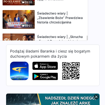
26:08
Świadectwo wiary |
„Zbawienie Boże” Prawdziwa
historia chrześcijanina
32:31
Świadectwo wiary | „Skrucha
oficera” Prawdziwa historia
chrześcijanina
29:01
Podążaj śladami Baranka i ciesz się bogatym
duchowym pokarmem dla życia
Świadectwo wiary |
„Urzeczywistnienie odrobiny
podobieństwa do istoty
30:02
ludzkiej jest z pewnością
wspaniałe”
Świadectwo wiary | „Dni
dążenia do sławy i korzyści”
27:16