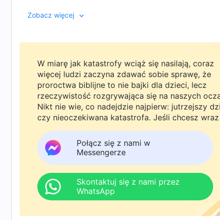
budzi w niej częściowe zrozumienie tego, jak niebezpi
Niektóre materiały zawarte w tym filmie pochodzą 
Zobacz więcej
może mieć taka pogoń za sławą, korzyściami i pozyc
reputację i status. Skupia się natomiast na tym, by
stąpając po ziemi i przepięknie śpiewając ku chwal
zakosztować spokoju i radości, jakie płyną z wcielan
W miarę jak katastrofy wciąż się nasilają, coraz
więcej ludzi zaczyna zdawać sobie sprawę, że
proroctwa biblijne to nie bajki dla dzieci, lecz
rzeczywistość rozgrywająca się na naszych ocz
Nikt nie wie, co nadejdzie najpierw: jutrzejszy dz
czy nieoczekiwana katastrofa. Jeśli chcesz wraz
rodziną powitać powrót Pana i znaleźć
bezpieczeństwo pod Bożą ochroną, kliknij
Połącz się z nami w
WhatsAppa lub Messengera, aby dołączyć do
Messengerze
naszej grupy studyjnej. Nie odkładaj tego do jutr
Skontaktuj się z nami przez
WhatsApp