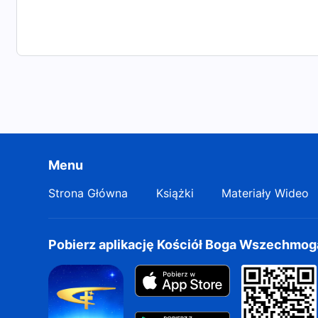
Menu
Strona Główna
Książki
Materiały Wideo
Pobierz aplikację Kościół Boga Wszechmo