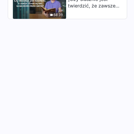
twierdzić, że zawsze
trzeba się mieć na
58:39
baczności przed
innymi?”