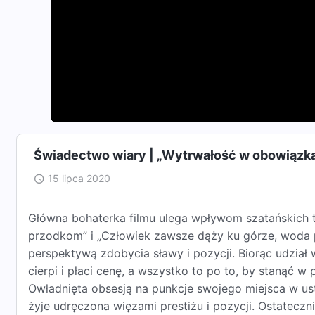
Świadectwo wiary | „Wytrwałość w obowiązk
15 lipca 2020
Główna bohaterka filmu ulega wpływom szatańskich tr
przodkom” i „Człowiek zawsze dąży ku górze, woda pł
perspektywą zdobycia sławy i pozycji. Biorąc udział
cierpi i płaci cenę, a wszystko to po to, by stanąć 
Owładnięta obsesją na punkcje swojego miejsca w ust
żyje udręczona więzami prestiżu i pozycji. Ostatec