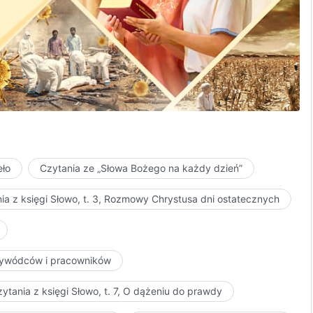
ławieni.
a królestwa!
torytet słów Boga.
eło
Czytania ze „Słowa Bożego na każdy dzień”
ość.
ia z księgi Słowo, t. 3, Rozmowy Chrystusa dni ostatecznych
 Jego ustaleniom.
przywódców i pracowników
ytania z księgi Słowo, t. 7, O dążeniu do prawdy