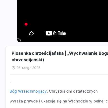
Piosenka chrześcijańska | „Wychwalanie Bog
chrześcijański)
26 lutego 2025
I
Bóg Wszechmogący
, Chrystus dni ostatecznych
wyraża prawdę i ukazuje się na Wschodzie w pełnej c