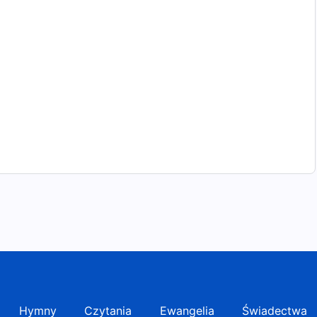
nał!
ącego!
Hymny
Czytania
Ewangelia
Świadectwa