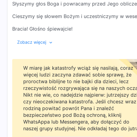
Słyszymy głos Boga i powracamy przed Jego oblicze
Cieszymy się słowem Bożym i uczestniczymy w wesel
Bracia! Głośno śpiewajcie!
Chwała niech będzie Bogu, że przyszedł pośród ludzi
Zobacz więcej
Siostry! Poderwijcie się do tańca! Życie w królestwi
Jakież to błogosławieństwo żyć w obecności Boga!
W miarę jak katastrofy wciąż się nasilają, coraz
więcej ludzi zaczyna zdawać sobie sprawę, że
II
proroctwa biblijne to nie bajki dla dzieci, lecz
rzeczywistość rozgrywająca się na naszych ocz
Sąd w dniach ostatecznych rozpoczyna się w domu 
Nikt nie wie, co nadejdzie najpierw: jutrzejszy dz
czy nieoczekiwana katastrofa. Jeśli chcesz wraz
Obnażanie i osądzanie przez słowa Boże sprawiają,
rodziną powitać powrót Pana i znaleźć
bezpieczeństwo pod Bożą ochroną, kliknij
że nie mamy gdzie się ukryć ze wstydu.
WhatsAppa lub Messengera, aby dołączyć do
naszej grupy studyjnej. Nie odkładaj tego do jutr
Po wycierpieniu tak wielkiego bólu i uszlachetniania