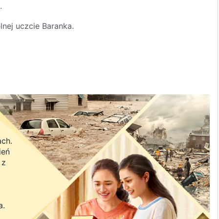
.
nej uczcie Baranka.
!
e jest naprawdę cudowne!
ach.
Bożym.
ień
 z
a.