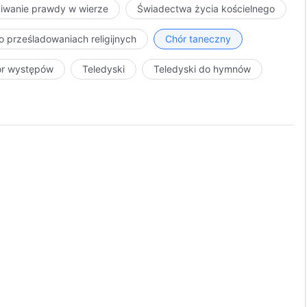
kiwanie prawdy w wierze
Świadectwa życia kościelnego
gu!
o prześladowaniach religijnych
Chór taneczny
a!
ór występów
Teledyski
Teledyski do hymnów
umysłem!
ctwo.
 na świecie.
i mądrość.
hwałę, jakiej dostąpił!