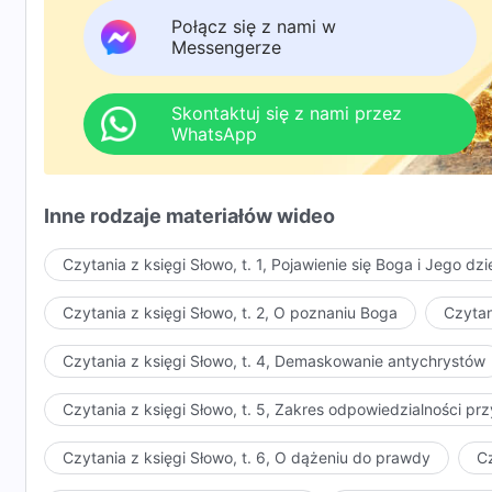
nasze zepsute usposobienie zostaje oczyszczone.
Połącz się z nami w
Messengerze
Zyskujemy prawdę i życie; jesteśmy naprawdę błogos
Bracia! Przybądźcie i patrzcie! Jakże obfita jest uczt
Skontaktuj się z nami przez
WhatsApp
Siostry! Przybądźcie i słuchajcie! Jakże wielki jest au
Podbił już serca milionów!
Inne rodzaje materiałów wideo
III
Czytania z księgi Słowo, t. 1, Pojawienie się Boga i Jego dzi
Doświadczając sądu Boga, widzimy Jego sprawiedliw
Czytania z księgi Słowo, t. 2, O poznaniu Boga
Czytan
Lękamy się Boga i podporządkowujemy się wszystkim
Czytania z księgi Słowo, t. 4, Demaskowanie antychrystów
Odrzucamy nasze doczesne sprawy
Czytania z księgi Słowo, t. 5, Zakres odpowiedzialności 
i całym sercem ponosimy koszty na rzecz Boga.
Czytania z księgi Słowo, t. 6, O dążeniu do prawdy
Cz
Bez smutku i bólu żyjemy w słowach Bożych.