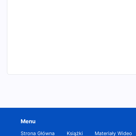
Wychwalajcie Boga za wspaniałe dzieło, którego doko
Nigdy nie przestaniemy wychwalać Boga Wszechmog
Podążaj za Barankiem i śpiewaj nowe pieśni
Menu
Strona Główna
Książki
Materiały Wideo