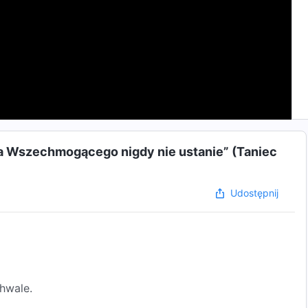
a Wszechmogącego nigdy nie ustanie” (Taniec
Udostępnij
hwale.