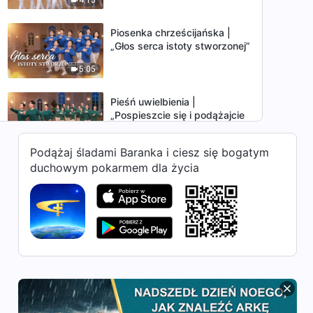
chrześcijański)
Piosenka chrześcijańska |
„Głos serca istoty stworzonej”
5:05
Pieśń uwielbienia |
„Pospieszcie się i podążajcie
śladami Boga” (Taniec
3:32
chrześcijański)
Podążaj śladami Baranka i ciesz się bogatym
duchowym pokarmem dla życia
Pieśń uwielbienia | „Dzieło
Boże jest takie realne” (Taniec
chrześcijański)
3:46
Piosenka chrześcijańska |
„Miłość Boga zbliża nas do
siebie” (Taniec chrześcijański)
4:23
Pieśń uwielbienia |