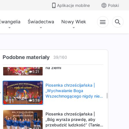
„Podążając za Bogiem
Aplikacje mobilne
Polski
Wszechmogącym, kroczymy
3:25
ścieżką światła” (Taniec
chrześcijański)
Ewangelia
Świadectwa
Nowy Wiek
Piosenka chrześcijańska |
„Bez końca śpiewamy pieśni
na chwałę Boga” (Taniec
5:34
chrześcijański)
Piosenka chrześcijańska |
Podobne materiały
39
/
160
„Królestwo Boże ukazało się
na ziemi”
5:21
Piosenka chrześcijańska |
„Wychwalanie Boga
Wszechmogącego nigdy nie
5:18
ustanie” (Taniec
chrześcijański)
Piosenka chrześcijańska |
„Bóg wyraża prawdę, aby
przebudzić ludzkość” (Taniec
4:15