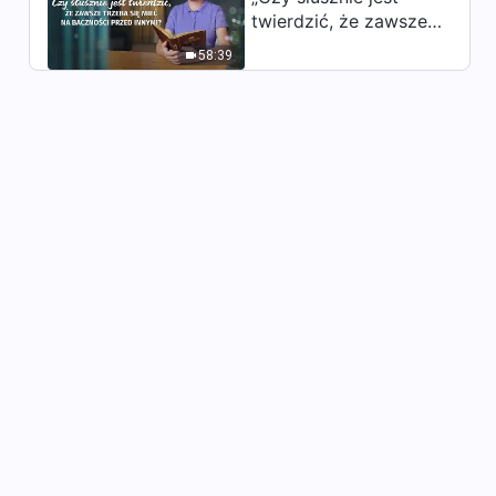
Boga jest taka wielka” (Taniec
twierdzić, że zawsze
chrześcijański)
trzeba się mieć na
6:08
58:39
baczności przed
innymi?”
Pieśń uwielbienia |
„Śpiewajmy głośno na chwałę
Boga” (Taniec chrześcijański)
4:43
Pieśń uwielbienia | „Miłość
Boga zbliża nas do siebie”
(Taniec chrześcijański)
3:55
Pieśń uwielbienia | „Aby żyć,
trzeba posiadać prawdę”
(Taniec chrześcijański)
2:54
Pieśń uwielbienia |
„Wszystkie słowa Boże są
prawdą” (Taniec
4:04