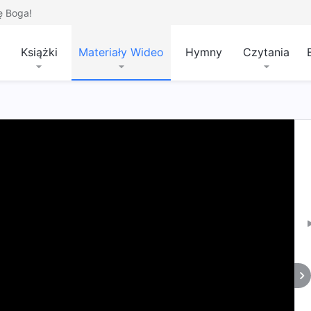
ę Boga!
Książki
Materiały Wideo
Hymny
Czytania