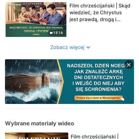
Film chrześcijański | Skąd
wiedzieć, że Chrystus
jest prawdą, drogą i
życiem (Fragment)
19:16
Zobacz więcej
Wybrane materiały wideo
Film chrześcijański |