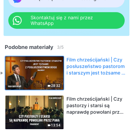
Skontaktuj się z nami przez
WhatsApp
Podobne materiały
3
/
5
Film chrześcijański | Czy
posłuszeństwo pastorom
i starszym jest tożsame z
posłuszeństwem Bogu
(Fragment)
28:32
Film chrześcijański | Czy
pastorzy i starsi są
naprawdę powołani przez
Pana (Fragment)
13:54