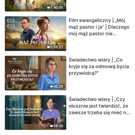
1:40:00
Film ewangeliczny | „Mój
mąż pastor i ja” | Dlaczego
mój mąż pastor nie
rozumie głosu Boga?
1:59:27
Świadectwo wiary | „Co
kryje się za odmową bycia
przywódcą?”
42:29
Świadectwo wiary | „Czy
słusznie jest twierdzić, że
zawsze trzeba się mieć na
baczności przed innymi?”
58:39