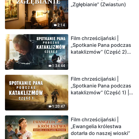
„Zgłębianie” (Zwiastun)
2:14
Film chrześcijański |
„Spotkanie Pana podczas
kataklizmów” (Część 2)
Ziemia wchodzi w
„masowe wymieranie”.
1:34:44
Katastrofy uderzają.
Film chrześcijański |
Ludzkość weszła w
„Spotkanie Pana podczas
odliczanie. Czy znalazłeś
kataklizmów” (Część 1) |
już drogę ocalenia?
Nasz dom, Ziemia, stoi na
krawędzi, dokąd zmierza
1:20:47
los ludzkości?
Film chrześcijański |
„Ewangelia królestwa
dotarła do naszej wioski”