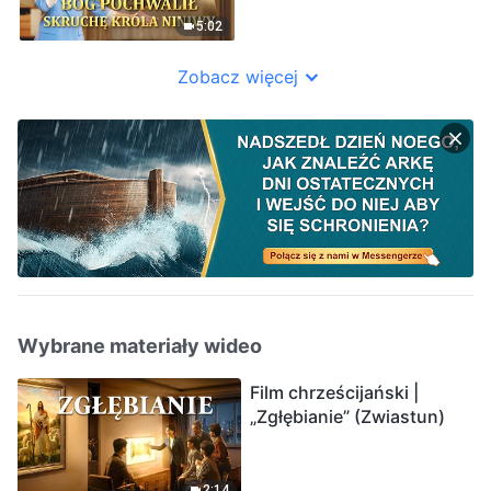
5:02
Zobacz więcej
Wybrane materiały wideo
Film chrześcijański |
„Zgłębianie” (Zwiastun)
2:14