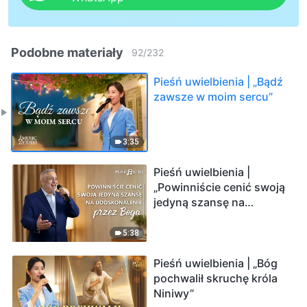
Podobne materiały
92
/
232
Pieśń uwielbienia | „Bądź
zawsze w moim sercu”
3:35
Pieśń uwielbienia |
„Powinniście cenić swoją
jedyną szansę na
udoskonalenie przez
Boga”
5:38
Pieśń uwielbienia | „Bóg
pochwalił skruchę króla
Niniwy”