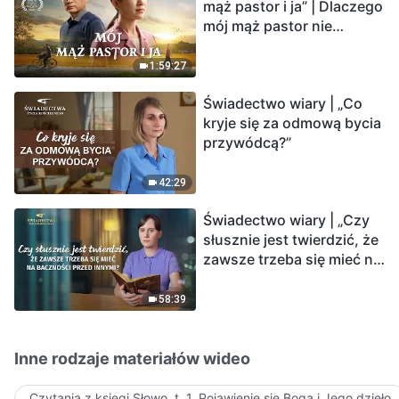
mąż pastor i ja” | Dlaczego
mój mąż pastor nie
rozumie głosu Boga?
1:59:27
Świadectwo wiary | „Co
kryje się za odmową bycia
przywódcą?”
42:29
Świadectwo wiary | „Czy
słusznie jest twierdzić, że
zawsze trzeba się mieć na
baczności przed innymi?”
58:39
Inne rodzaje materiałów wideo
Czytania z księgi Słowo, t. 1, Pojawienie się Boga i Jego dzieło