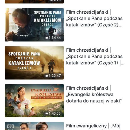
Film chrześcijański |
„Spotkanie Pana podczas
kataklizmów” (Część 2)
Ziemia wchodzi w
„masowe wymieranie”.
1:34:44
Katastrofy uderzają.
Film chrześcijański |
Ludzkość weszła w
„Spotkanie Pana podczas
odliczanie. Czy znalazłeś
kataklizmów” (Część 1) |
już drogę ocalenia?
Nasz dom, Ziemia, stoi na
krawędzi, dokąd zmierza
1:20:47
los ludzkości?
Film chrześcijański |
„Ewangelia królestwa
dotarła do naszej wioski”
1:40:00
Film ewangeliczny | „Mój